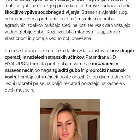
letih, ko gubice niso zgolj posledica let, temveč odražajo tudi
škodljive vplive sodobnega življenja
. Stresen življenjski slog,
neuravnovešena prehrana, onesnažen zrak in uporaba
agresivnih izdelkov puščajo sledi na koži ter vsak dan vrisujejo
vedno globlje gube. Koža izgublja mladostni sijaj, zdravo
elastičnost in postaja vedno bolj povešena.
Proces staranja kože na srečo lahko zdaj zaustavite
brez dragih
operacij in neželenih stranskih učinkov.
Patentirana 4D
HYALURON formula proti gubam vam na
100% varen in
naraven način
pomaga
zgladiti gube
in
preprečiti nastanek
novih.
Pomlajevalni učinek boste opazili že po dveh tednih. Ob
redni uporabi pa se najboljši rezultati pokažejo najkasneje v
dveh mesecih.