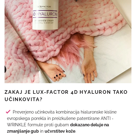
ZAKAJ JE LUX-FACTOR 4D HYALURON TAKO
UČINKOVITA?
Preverjeno učinkovita kombinacija hialuronske kisline
evropskega porekla in preizkušene patentirane ANTI -
WRINKLE formule proti gubam
dokazano deluje na
zmanjšanje gub
in
učvrstitev kože
.