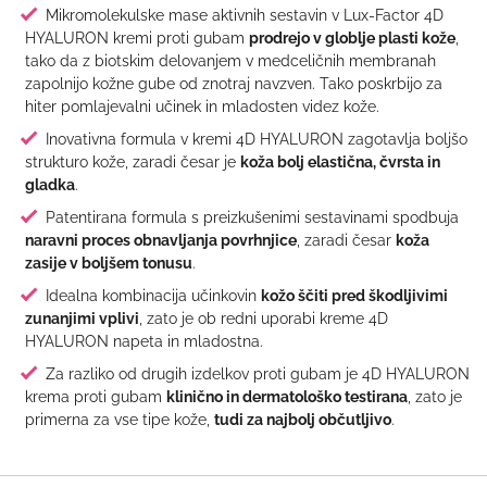
Mikromolekulske mase aktivnih sestavin v Lux-Factor 4D
HYALURON kremi proti gubam
prodrejo v globlje plasti kože
,
tako da z biotskim delovanjem v medceličnih membranah
zapolnijo kožne gube od znotraj navzven. Tako poskrbijo za
hiter pomlajevalni učinek in mladosten videz kože.
Inovativna formula v kremi 4D HYALURON zagotavlja boljšo
strukturo kože, zaradi česar je
koža bolj elastična, čvrsta in
gladka
.
Patentirana formula s preizkušenimi sestavinami spodbuja
naravni proces obnavljanja povrhnjice
, zaradi česar
koža
zasije v boljšem tonusu
.
Idealna kombinacija učinkovin
kožo ščiti pred škodljivimi
zunanjimi vplivi
, zato je ob redni uporabi kreme 4D
HYALURON napeta in mladostna.
Za razliko od drugih izdelkov proti gubam je 4D HYALURON
krema proti gubam
klinično in dermatološko testirana
, zato je
primerna za vse tipe kože,
tudi za najbolj občutljivo
.