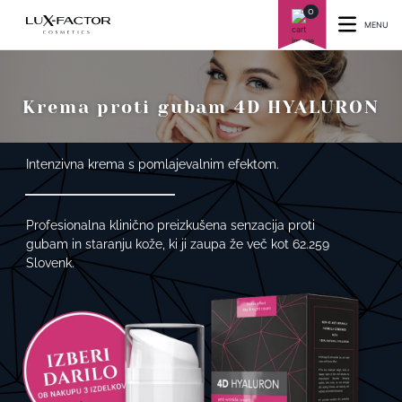
0
MENU
Krema proti gubam 4D HYALURON
Intenzivna krema s pomlajevalnim efektom.
Profesionalna klinično preizkušena senzacija proti
gubam in staranju kože, ki ji zaupa že več kot 62.259
Slovenk.