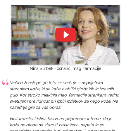
Nina Šurbek Fošnarič, mag. farmacije
Večina žensk po 30 letu se srečuje z neprijetnim
staranjem kože, ki se kaže v obliki globokih in izraznih
gub. Kot strokovnjakinja mag. farmacije strankam vedno
svetujem previdnost pri izbiri izdelkov za nego kože. Ne
nazadnje gre za vaš obraz.
Hialuronska kislina bistveno pripomore k temu, da je
koža ne glede na starost navlažena, napeta in se
samodejno regenerira tudi od znotraj. A pomemben je