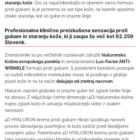
staranju kože
. Gre za najučinkovitejšo in obenem varno formulo
proti gubam, ki je primerna za vse tipe kože, na katerih opazimo
znake staranja, kot so gube in izrazne linije.
Profesionalna klinično preizkušena senzacija proti
gubam in staranju kože, ki ji zaupa že več kot 62.259
Slovenk.
Znanstveniki so po večletnih raziskavah združili
hialuronsko
kislino evropskega porekla
in senzacionalno
Lux-Factor ANTI-
WRINKLE
formulo proti gubam. S posebnimi biotskimi postopki
so razbili mikrodelce molekulske mase, ki prodirajo v globlje
plasti kože in na ta način
delujejo od znotraj navzven
.
Hialuron zapolni globoke in izrazne gube ter zgladi tanke linije
na obrazu. Z vključitvijo četrte dimenzije (4D) hialuronska kislina
trajno zgladi kožo in ustvarja mladostnejši videz z vsakim
nanosom.
4D HYALURON krema proti gubam hkrati spodbuja naravni
proces obnavljanja povrhnjice, ki kožo zaščiti pred škodljivimi
zunanjimi vplivi. Patentirana 4D HYALURON krema proti gubam
tako zagotavlja osupljivo hitrejše in učinkovitejše glajenje gub,