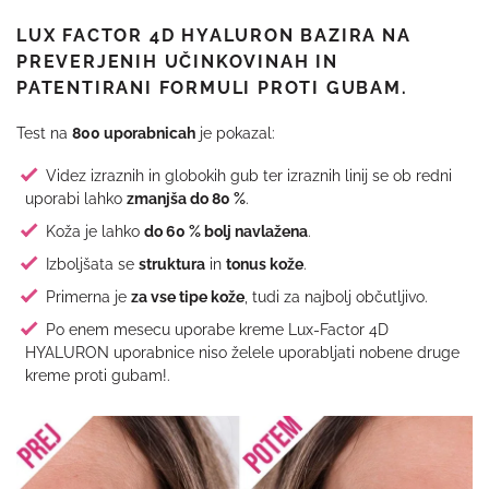
LUX FACTOR 4D HYALURON BAZIRA NA
PREVERJENIH UČINKOVINAH IN
PATENTIRANI FORMULI PROTI GUBAM.
Test na
800 uporabnicah
je pokazal:
Videz izraznih in globokih gub ter izraznih linij se ob redni
uporabi lahko
zmanjša do 80 %
.
Koža je lahko
do 60 % bolj navlažena
.
Izboljšata se
struktura
in
tonus kože
.
Primerna je
za vse tipe kože
, tudi za najbolj občutljivo.
Po enem mesecu uporabe kreme Lux-Factor 4D
HYALURON uporabnice niso želele uporabljati nobene druge
kreme proti gubam!.