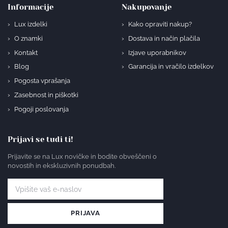
Informacije
Nakupovanje
Lux izdelki
Kako opraviti nakup?
O znamki
Dostava in način plačila
Kontakt
Izjave uporabnikov
Blog
Garancija in vračilo izdelkov
Pogosta vprašanja
Zasebnost in piškotki
Pogoji poslovanja
Prijavi se tudi ti!
Prijavite se na Lux novičke in bodite obveščeni o
novostih in ekskluzivnih ponudbah.
PRIJAVA