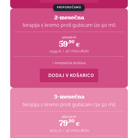
PRIPOROČAMO
2-mesečna
terapija s kremo proti gubicam (2x 50 ml)
120.00
€
59
,
90
€
29.95
€
/
4D HYALURON
+ brezplačna dostava
DODAJ V KOŠARICO
3-mesečna
terapija s kremo proti gubicam (3x 50 ml)
180.00
€
79
,
90
€
26.63
€
/
4D HYALURON