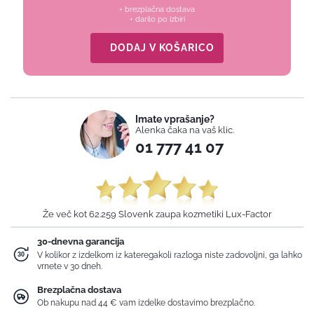
+ brezplačna dostava
+ darilo po izbiri
DODAJ V KOŠARICO
Imate vprašanje?
Alenka čaka na vaš klic.
01 777 41 07
Že več kot 62.259 Slovenk zaupa kozmetiki Lux-Factor
30-dnevna garancija
V kolikor z izdelkom iz kateregakoli razloga niste zadovoljni, ga lahko
vrnete v 30 dneh.
Brezplačna dostava
Ob nakupu nad 44 € vam izdelke dostavimo brezplačno.