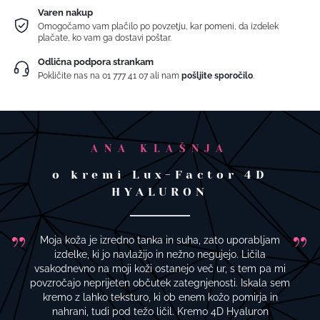
Varen nakup
Omogočamo vam plačilo po povzetju, kar pomeni, da izdelek
plačate, ko vam ga dostavi poštar.
Odlična podpora strankam
Pokličite nas na
01 777 41 07
ali nam
pošljite sporočilo
.
ANA KLAŠNJA
o kremi Lux-Factor 4D
HYALURON
Moja koža je izredno tanka in suha, zato uporabljam
izdelke, ki jo navlažijo in nežno negujejo. Ličila
vsakodnevno na moji koži ostanejo več ur, s tem pa mi
povzročajo neprijeten občutek zategnjenosti. Iskala sem
kremo z lahko teksturo, ki ob enem kožo pomirja in
nahrani, tudi pod težo ličil. Kremo 4D Hyaluron