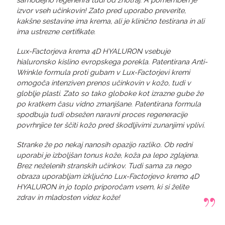
izvor vseh učinkovin! Zato pred uporabo preverite,
kakšne sestavine ima krema, ali je klinično testirana in ali
ima ustrezne certifikate.
Lux-Factorjeva krema 4D HYALURON vsebuje
hialuronsko kislino evropskega porekla. Patentirana Anti-
Wrinkle formula proti gubam v Lux-Factorjevi kremi
omogoča intenziven prenos učinkovin v kožo, tudi v
globlje plasti. Zato so tako globoke kot izrazne gube že
po kratkem času vidno zmanjšane. Patentirana formula
spodbuja tudi obsežen naravni proces regeneracije
povrhnjice ter ščiti kožo pred škodljivimi zunanjimi vplivi.
Stranke že po nekaj nanosih opazijo razliko. Ob redni
uporabi je izboljšan tonus kože, koža pa lepo zglajena.
Brez neželenih stranskih učinkov. Tudi sama za nego
obraza uporabljam izključno Lux-Factorjevo kremo 4D
HYALURON in jo toplo priporočam vsem, ki si želite
zdrav in mladosten videz kože!