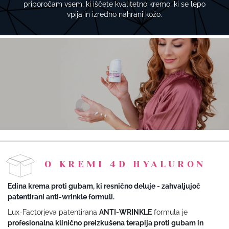
priporočam vsem, ki iščete kvalitetno kremo, ki se lepo
vpija in izredno nahrani kožo.
O KREMI 4D HYALURON
Edina krema proti gubam, ki resnično deluje - zahvaljujoč
patentirani anti-wrinkle formuli.
Lux-Factorjeva patentirana
ANTI-WRINKLE
formula je
profesionalna klinično preizkušena terapija proti gubam in