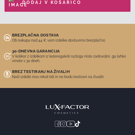
DODAJ V KOŠARICO
BREZPLAČNA DOSTAVA
Ob nakupu nad 44 € vam izdelke dostavimo brezplačno.
30-DNEVNA GARANCIJA
V kolikor z izdelkom iz kateregakoli razloga niste zadovoljni, ga lahko
vrnete v 30 dneh.
BREZ TESTIRANJ NA ŽIVALIH
Naši izdelki niso nikoli bili in ne bodo testirani na živalih.