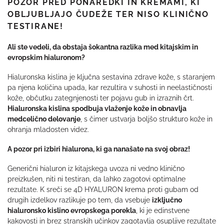
POZOR PRED PONAREDKI IN KREMAMI, KI
OBLJUBLJAJO ČUDEŽE TER NISO KLINIČNO
TESTIRANE!
Ali ste vedeli, da obstaja šokantna razlika med kitajskim in
evropskim hialuronom?
Hialuronska kislina je ključna sestavina zdrave kože, s staranjem
pa njena količina upada, kar rezultira v suhosti in neelastičnosti
kože, občutku zategnjenosti ter pojavu gub in izraznih črt.
Hialuronska kislina spodbuja vlaženje kože in obnavlja
medcelično delovanje
, s čimer ustvarja boljšo strukturo kože in
ohranja mladosten videz.
A pozor pri izbiri hialurona, ki ga nanašate na svoj obraz!
Generični hialuron iz kitajskega uvoza ni vedno klinično
preizkušen, niti ni testiran, da lahko zagotovi optimalne
rezultate. K sreči se 4D HYALURON krema proti gubam od
drugih izdelkov razlikuje po tem, da vsebuje
izključno
hialuronsko kislino evropskega porekla
, ki je edinstvene
kakovosti in brez stranskih učinkov zagotavlja osupljive rezultate