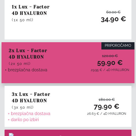
1x Lux - Factor
60.00
€
4D HYALURON
34.90
€
(1x 50 ml)
PRIPOROČAMO
2x Lux - Factor
120.00
€
4D HYALURON
59.90
€
(2x 50 ml)
+ brezplačna dostava
29.95
€
/
4D HYALURON
3x Lux - Factor
180.00
€
4D HYALURON
79.90
€
(3x 50 ml)
+ brezplačna dostava
26.63
€
/
4D HYALURON
+ darilo po izbiri