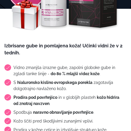
Izbrisane gube in pomlajena koža! Učinki vidni že v 2
tednih.
Vidno zmanjša izrazne gube, zapolni globoke gube in
zgladi tanke linije -
do 80 % mlajši videz kože
.
S
hialuronsko kislino evropskega porekla
zagotavlja
dolgotrajno navlaženo kožo.
Prodira pod povrhnjico
in v globljih plasteh
kožo hidrira
od znotraj navzven
.
Spodbuja
naravno obnavljanje povrhnjice
.
Kožo ščiti pred škodljivimi zunanjimi vplivi.
Prodira v kožne celice in izboljšuje strukturo kože.