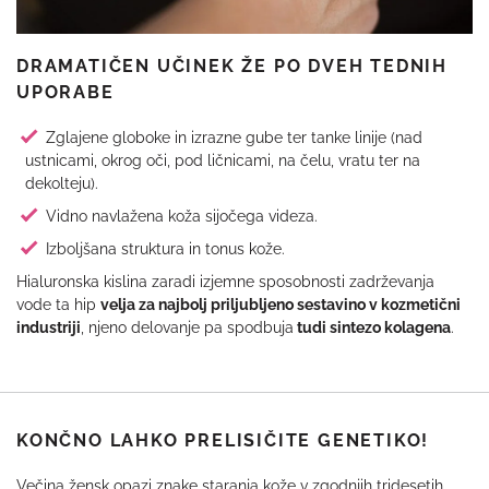
DRAMATIČEN UČINEK ŽE PO DVEH TEDNIH
UPORABE
Zglajene globoke in izrazne gube ter tanke linije (nad
ustnicami, okrog oči, pod ličnicami, na čelu, vratu ter na
dekolteju).
Vidno navlažena koža sijočega videza.
Izboljšana struktura in tonus kože.
Hialuronska kislina zaradi izjemne sposobnosti zadrževanja
vode ta hip
velja za najbolj priljubljeno sestavino v kozmetični
industriji
, njeno delovanje pa spodbuja
tudi sintezo kolagena
.
KONČNO LAHKO PRELISIČITE GENETIKO!
Večina žensk opazi znake staranja kože v zgodnjih tridesetih