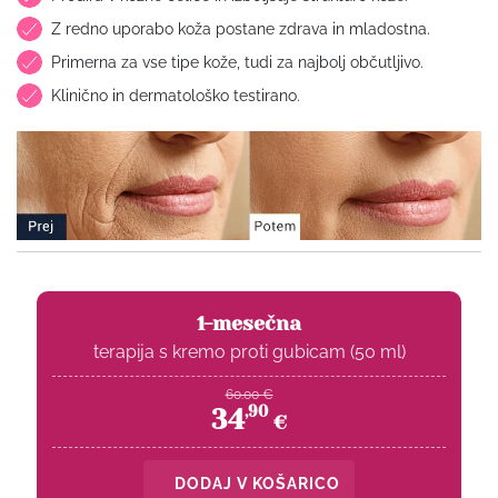
Z redno uporabo koža postane zdrava in mladostna.
Primerna za vse tipe kože, tudi za najbolj občutljivo.
Klinično in dermatološko testirano.
1-mesečna
terapija s kremo proti gubicam (50 ml)
60.00
€
34
,
90
€
DODAJ V KOŠARICO