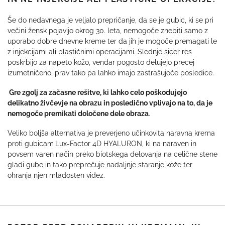
Še do nedavnega je veljalo prepričanje, da se je gubic, ki se pri
večini žensk pojavijo okrog 30. leta, nemogoče znebiti samo z
uporabo dobre dnevne kreme ter da jih je mogoče premagati le
z injekcijami ali plastičnimi operacijami. Slednje sicer res
poskrbijo za napeto kožo, vendar pogosto delujejo precej
izumetničeno, prav tako pa lahko imajo zastrašujoče posledice.
Gre zgolj za začasne rešitve, ki lahko celo poškodujejo
delikatno živčevje na obrazu in posledično vplivajo na to, da je
nemogoče premikati določene dele obraza
.
Veliko boljša alternativa je preverjeno učinkovita naravna krema
proti gubicam
Lux-Factor 4D HYALURON, ki na naraven in
povsem varen način preko biotskega delovanja na celične stene
gladi gube in tako preprečuje nadaljnje staranje kože ter
ohranja njen mladosten videz.