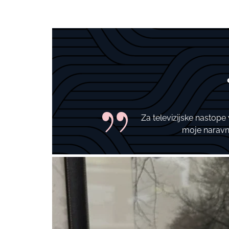
Za televizijske nastop
moje naravn