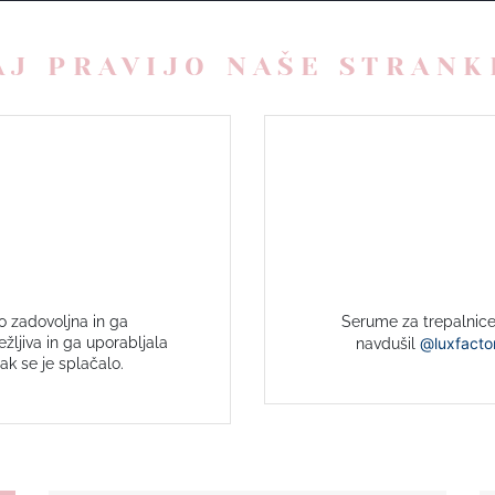
AJ PRAVIJO NAŠE STRANK
o zadovoljna in ga
Serume za trepalnice 
žljiva in ga uporabljala
@luxfacto
navdušil
ak se je splačalo.