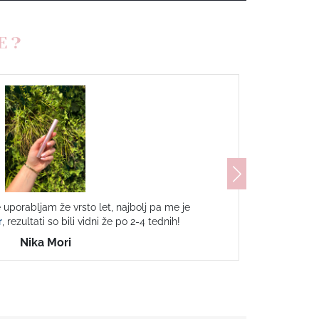
E?
uporabljam že vrsto let, najbolj pa me je
r
, rezultati so bili vidni že po 2-4 tednih!
Nika Mori