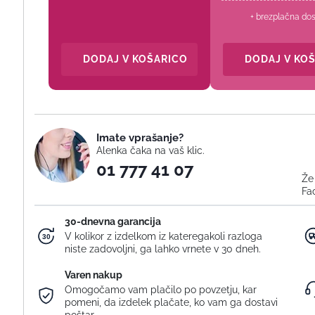
+ brezplačna do
DODAJ V KOŠARICO
DODAJ V KO
Imate vprašanje?
Alenka čaka na vaš klic.
01 777 41 07
Že
Fa
30-dnevna garancija
V kolikor z izdelkom iz kateregakoli razloga
niste zadovoljni, ga lahko vrnete v 30 dneh.
Varen nakup
Omogočamo vam plačilo po povzetju, kar
pomeni, da izdelek plačate, ko vam ga dostavi