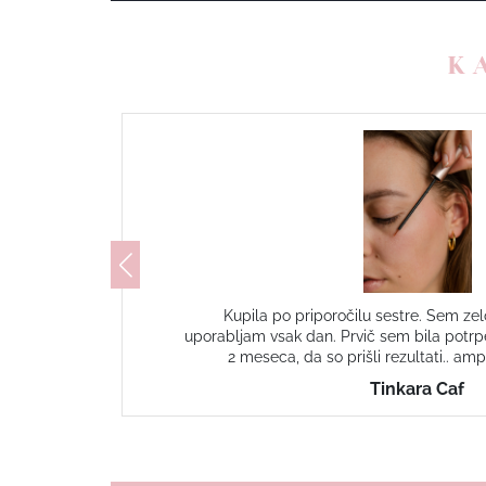
K
 sem
Kupila po priporočilu sestre. Sem zel
dolge
uporabljam vsak dan. Prvič sem bila potrpe
 ...
2 meseca, da so prišli rezultati.. amp
epe.
Tinkara Caf