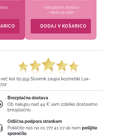
stava
+ brezplačna dostava
+ darilo po izbiri
ŠARICO
DODAJ V KOŠARICO
 več kot 62.259 Slovenk zaupa kozmetiki Lux-
ctor
Brezplačna dostava
Ob nakupu nad 44 € vam izdelke dostavimo
brezplačno.
Odlična podpora strankam
Pokličite nas na
01 777 41 07
ali nam
pošljite
sporočilo
.