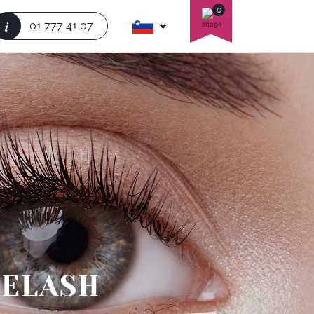
0
i
01 777 41 07
EYELASH