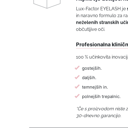
Lux-Factor EYELASH je
in naravno formulo za ra
neželenih stranskih uč
občutljive oči.
Profesionalna kliničn
100 % učinkovita inovaci
gostejših.
daljših.
temnejših in.
polnejših trepalnic.
*Če s proizvodom niste 
30-dnevno garancijo.