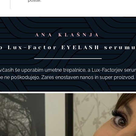
poštar.
ANA KLAŠNJA
o Lux-Factor EYELASH serum
e včasih še uporabim umetne trepalnice, a Lux-Factorjev seru
e ne poškodujejo. Zares enostaven nanos in super proizvod.