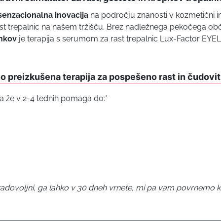
senzacionalna inovacija
na področju znanosti v kozmetični ind
st trepalnic na našem tržišču. Brez nadležnega pekočega obč
inkov
je terapija s serumom za rast trepalnic Lux-Factor EYE
o preizkušena terapija za pospešeno rast in čudovit
ja že v 2-4 tednih pomaga do:*
zadovoljni, ga lahko v 30 dneh vrnete, mi pa vam povrnemo