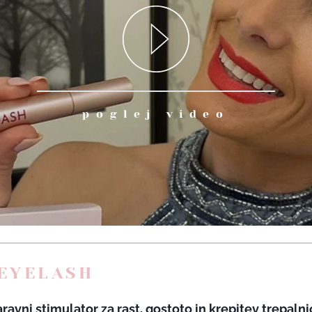
poglej video
EYELASH
ravni stimulator za rast, gostoto in krepitev trepalni