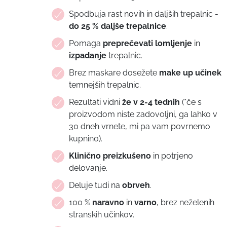
Spodbuja rast novih in daljših trepalnic -
do 25 % daljše trepalnice
.
Pomaga
preprečevati
lomljenje
in
izpadanje
trepalnic.
Brez maskare dosežete
make up učinek
temnejših trepalnic.
Rezultati vidni
že v 2-4 tednih
(*če s
proizvodom niste zadovoljni, ga lahko v
30 dneh vrnete, mi pa vam povrnemo
kupnino).
Klinično preizkušeno
in potrjeno
delovanje.
Deluje tudi na
obrveh
.
100 %
naravno
in
varno
, brez neželenih
stranskih učinkov.