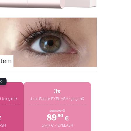
MO
3x
(2x 5 ml)
Lux-Factor EYELASH (3x 5 ml)
240.00
€
89
,
90
€
€
ASH
29.97
€
/
EYELASH