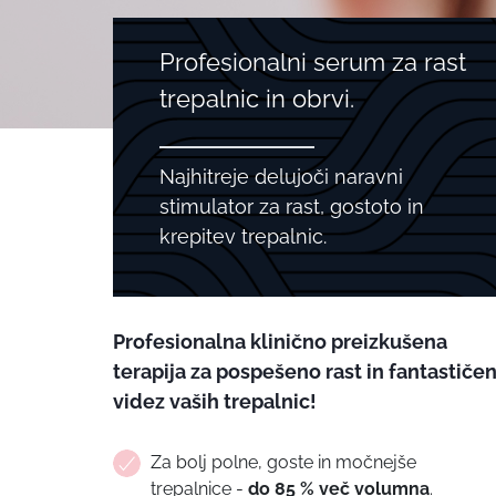
Profesionalni serum za rast
trepalnic in obrvi.
Najhitreje delujoči naravni
stimulator za rast, gostoto in
krepitev trepalnic.
Profesionalna klinično preizkušena
terapija za pospešeno rast in fantastiče
videz vaših trepalnic!
Za bolj polne, goste in močnejše
trepalnice -
do 85 % več volumna
.