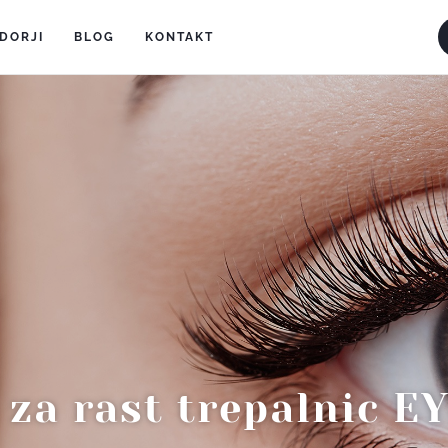
DORJI
(current)
BLOG
(current)
KONTAKT
(current)
za rast trepalnic 