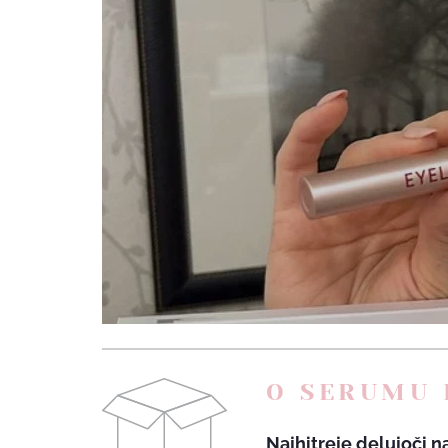
O SERUMU 
Najhitreje delujoči na