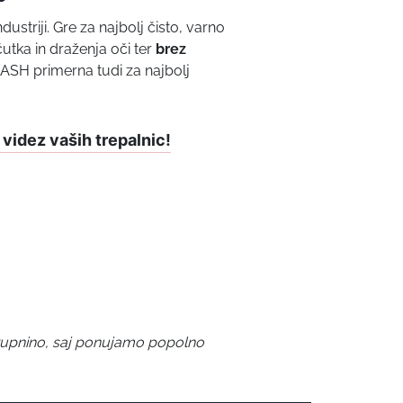
ustriji. Gre za najbolj čisto, varno
utka in draženja oči ter
brez
LASH primerna tudi za najbolj
 videz vaših trepalnic!
 kupnino, saj ponujamo popolno