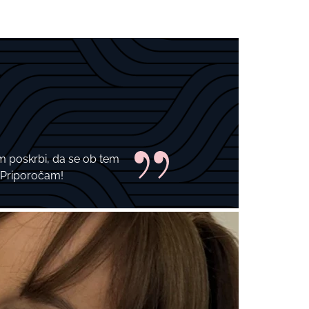
u
m poskrbi, da se ob tem
 Priporočam!