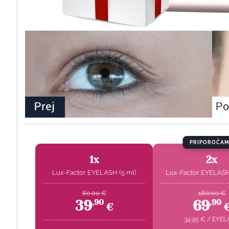
PRIPOROČA
1x
2x
Lux-Factor EYELASH (5 ml)
Lux-Factor EYELASH 
80.00
€
160.00
€
39
69
,
90
,
90
€
34.95
€
/
EYEL