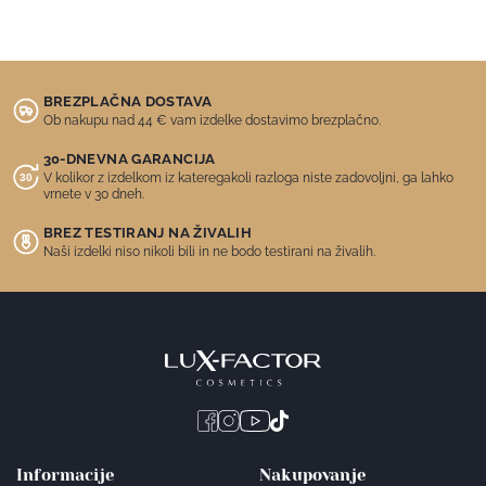
BREZPLAČNA DOSTAVA
Ob nakupu nad 44 € vam izdelke dostavimo brezplačno.
30-DNEVNA GARANCIJA
V kolikor z izdelkom iz kateregakoli razloga niste zadovoljni, ga lahko
vrnete v 30 dneh.
BREZ TESTIRANJ NA ŽIVALIH
Naši izdelki niso nikoli bili in ne bodo testirani na živalih.
Informacije
Nakupovanje