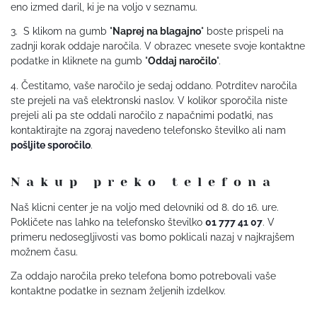
eno izmed daril, ki je na voljo v seznamu.
3. S klikom na gumb "
Naprej na blagajno
" boste prispeli na
zadnji korak oddaje naročila. V obrazec vnesete svoje kontaktne
podatke in kliknete na gumb "
Oddaj naročilo
".
4. Čestitamo, vaše naročilo je sedaj oddano. Potrditev naročila
ste prejeli na vaš elektronski naslov. V kolikor sporočila niste
prejeli ali pa ste oddali naročilo z napačnimi podatki, nas
kontaktirajte na zgoraj navedeno telefonsko številko ali nam
pošljite sporočilo
.
Nakup preko telefona
Naš klicni center je na voljo med delovniki od 8. do 16. ure.
Pokličete nas lahko na telefonsko številko
01 777 41 07
. V
primeru nedosegljivosti vas bomo poklicali nazaj v najkrajšem
možnem času.
Za oddajo naročila preko telefona bomo potrebovali vaše
kontaktne podatke in seznam željenih izdelkov.