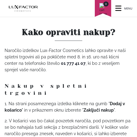
0
MENU
Kako opraviti nakup?
Naročilo izdelkov Lux-Factor Cosmetics lahko opravite v naši
spletni trgovini ali pa pokličete med 8. in 16. uro naš klicni
center na telefonsko število
01 777 41 07
, ki bo z veseljem
sprejel vaše naročilo.
Nakup v spletni
trgovini
1. Na strani posameznega izdelka kliknete na gumb "
Dodaj v
košarico
" in v prikaznem oknu izberete "
Zaključi nakup
".
2. V košarici vas bo čakal povzetek naročila, pod povzetkom pa
se bo nahajala tudi sekcija z brezplačnimi darili. V kolikor vaše
naročilo presega znesek, naveden v košarici, si lahko izberete