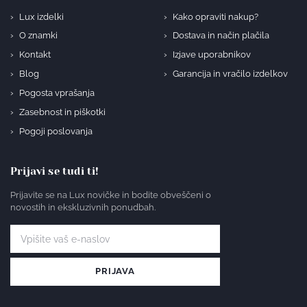
Lux izdelki
Kako opraviti nakup?
O znamki
Dostava in način plačila
Kontakt
Izjave uporabnikov
Blog
Garancija in vračilo izdelkov
Pogosta vprašanja
Zasebnost in piškotki
Pogoji poslovanja
Prijavi se tudi ti!
Prijavite se na Lux novičke in bodite obveščeni o
novostih in ekskluzivnih ponudbah.
PRIJAVA