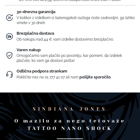
30-dnevna garancija
V kolikor z izdelkom iz kateregakoli razloga niste zadovoljni, ga lahko
vrnete v 30 dneh.
Brezplačna dostava
Ob nakupu nad 44 € vam izdelke dostavimo brezplačno.
Varen nakup
Omogočamo vam plačilo po povzetju, kar pomeni, da izdelek
plačate, ko vam ga dostavi poštar.
Odlična podpora strankam
Pokličite nas na
01 777 41 07
ali nam
pošljite sporočilo
.
SINDIANA JONES
O mazilu za nego tetovaže
TATTOO NANO SHOCK