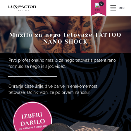
0
MENU
Mazilo za nego tetovaže TATTOO
NANO SHOCK
Prvo profesionalno mazilo za nego tetovaž s patentirano
formulo za nego in sijoč videz.
Ohranja čiste linije, žive barve in enakomernost
tetovaže. Učinki vidni že po prvem nanosu!