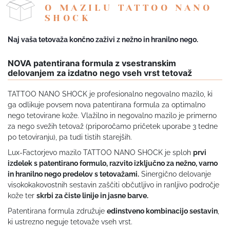
O MAZILU TATTOO NANO
SHOCK
Naj vaša tetovaža končno zaživi z nežno in hranilno nego.
NOVA patentirana formula z vsestranskim
delovanjem za izdatno nego vseh vrst tetovaž
TATTOO NANO SHOCK je profesionalno negovalno mazilo, ki
ga odlikuje povsem nova patentirana formula za optimalno
nego tetovirane kože. Vlažilno in negovalno mazilo je primerno
za nego svežih tetovaž (priporočamo pričetek uporabe 3 tedne
po tetoviranju), pa tudi tistih starejših.
Lux-Factorjevo mazilo TATTOO NANO SHOCK je sploh
prvi
izdelek s patentirano formulo, razvito izključno za nežno, varno
in hranilno nego predelov s tetovažami.
Sinergično delovanje
visokokakovostnih sestavin zaščiti občutljivo in ranljivo področje
kože ter
skrbi za čiste linije in jasne barve.
Patentirana formula združuje
edinstveno kombinacijo sestavin
,
ki ustrezno neguje tetovaže vseh vrst.