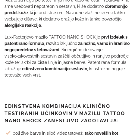
sme vsebovati nepotrebnih sestavin, ki še dodatno
obremenijo
predel kože
, ki je pod stresom. Navadne vlažilne kreme lahko
vsebujejo dišave, ki dodatno dražijo kožo in lahko povzročijo
alergijske reakcije
.
Lux-Factorjevo mazilo TATTOO NANO SHOCK je
prvi izdelek s
patentirano formulo
, razvito izključno
za nežno, varno in hranilno
nego predelov s tetovažami
. Sinergično delovanje
visokokakovostnih sestavin zaščiti občutljivo in ranljivo področje
kože ter skrbi za čiste linije in jasne barve. Patentirana formula
združuje
edinstveno kombinacijo sestavin
, ki ustrezno neguje
tetovaže vseh vrst.
EDINSTVENA KOMBINACIJA KLINIČNO
TESTIRANIH UČINKOVIN V MAZILU TATTOO
NANO SHOCK ZANESLJIVO ZAGOTAVLJA:
bolj žive barve in sijoč videz tetovaž,
tako novejših kot