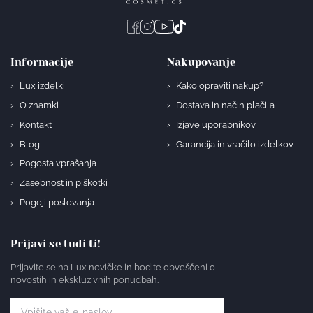
Informacije
Nakupovanje
Lux izdelki
Kako opraviti nakup?
O znamki
Dostava in način plačila
Kontakt
Izjave uporabnikov
Blog
Garancija in vračilo izdelkov
Pogosta vprašanja
Zasebnost in piškotki
Pogoji poslovanja
Prijavi se tudi ti!
Prijavite se na Lux novičke in bodite obveščeni o
novostih in ekskluzivnih ponudbah.