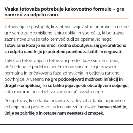
Vsaka tetovaža potrebuje kakovostno formulo – gre
namreč za odprto rano
Tetoviranje je postopek, ki zahteva svojevrstne priprave. In ne, ne
gre samo za premišljeno izbiro oblike in sporočila, ki bo trajno
zaznamovalo vaše telo, temveč tudi za optimalno nego.
Tetovirana koža je namreč izredno občutljiva, saj gre praktično
za odprto rano, ki jo je potrebno pravilno zaščititi in negovati.
Takoj po tetoviranju so tetovirani predeli kože suhi in srbeči,
občutek pa je podoben sončnim opeklinam. To je povsem
normalna in pričakovana faza zdravljenja in celjenja ranjene
povrhnjice. A vseeno
ne gre podcenjevati možnosti infekcij in
drugih komplikacij, ki se lahko pojavijo ob občutljivem celjenju,
zato moramo poskrbeti za varno in učinkovito nego.
Poleg težav, ki se lahko pojavijo zaradi vnetja, lahko nepravilno
celjenje pusti posledice tudi na videzu tetovaže:
barve zbledijo,
linije se zabrišejo in ostane nam neestetski zmazek.