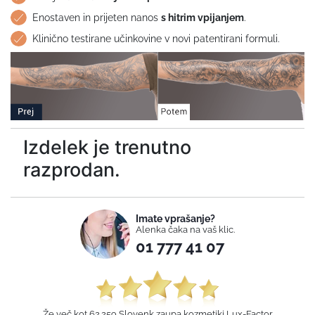
Enostaven in prijeten nanos
s hitrim vpijanjem
.
Klinično testirane učinkovine v novi patentirani formuli.
Izdelek je trenutno
razprodan.
Imate vprašanje?
Alenka čaka na vaš klic.
01 777 41 07
Že več kot 62.259 Slovenk zaupa kozmetiki Lux-Factor