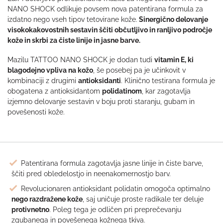
NANO SHOCK odlikuje povsem nova patentirana formula za
izdatno nego vseh tipov tetovirane kože.
Sinergično delovanje
visokokakovostnih sestavin ščiti občutljivo in ranljivo področje
kože in skrbi za čiste linije in jasne barve.
Mazilu TATTOO NANO SHOCK je dodan tudi
vitamin E, ki
blagodejno vpliva na kožo
, še posebej pa je učinkovit v
kombinaciji z drugimi
antioksidanti
. Klinično testirana formula je
obogatena z antioksidantom
polidatinom
, kar zagotavlja
izjemno delovanje sestavin v boju proti staranju, gubam in
povešenosti kože.
Patentirana formula zagotavlja jasne linije in čiste barve,
ščiti pred obledelostjo in neenakomernostjo barv.
Revolucionaren antioksidant polidatin omogoča optimalno
nego razdražene kože
, saj uničuje proste radikale ter deluje
protivnetno
. Poleg tega je odličen pri preprečevanju
zgubanega in povešenega kožnega tkiva.