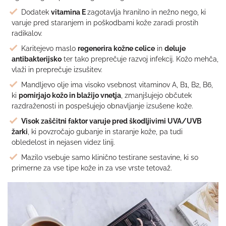
Dodatek
vitamina E
zagotavlja hranilno in nežno nego, ki
varuje pred staranjem in poškodbami kože zaradi prostih
radikalov.
Karitejevo maslo
regenerira kožne celice
in
deluje
antibakterijsko
ter tako preprečuje razvoj infekcij. Kožo mehča,
vlaži in preprečuje izsušitev.
Mandljevo olje ima visoko vsebnost vitaminov A, B1, B2, B6,
ki
pomirjajo kožo in blažijo vnetja
, zmanjšujejo občutek
razdraženosti in pospešujejo obnavljanje izsušene kože.
Visok zaščitni faktor varuje pred škodljivimi UVA/UVB
žarki
, ki povzročajo gubanje in staranje kože, pa tudi
obledelost in nejasen videz linij.
Mazilo vsebuje samo klinično testirane sestavine, ki so
primerne za vse tipe kože in za vse vrste tetovaž.