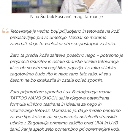
Nina Šurbek Fošnarič, mag. farmacije
Tetoviranje je vedno bolj priljubljeno in tetovaže na koži
predstavljajo pravo umetnijo. Vendar se moramo
zavedati, da je to vsekakor stresen postopek za kožo.
Zato ta predel kože zahteva posebno nego – potrebno je
preprečiti izsušitev in ostale stranske učinke tetoviranja,
ki se ob neustrezni negi hitro pojavijo. Le tako si lahko
zagotovimo čudovito in negovano tetovažo, ki se s
časom ne bo iznakazila in ostala boleč spomin.
Zato priporočam uporabo Lux-Factorjevega mazila
TATTOO NANO SHOCK, saj je njegova patentirana
formula klinično testirana in idealna za nego in
vzdrževanje tetovaž. Dokazano je, da je mazilo primerno
za vse tipe kože in da ne povzroča neželenih stranskih
učinkov. Zagotavlja primerno zaščito pred UVA in UVB
žarki, kar je sploh zelo pomembno pri obremenjeni koži,