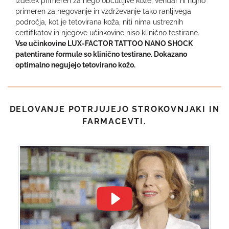
izdelek primeren za nego občutljive kože, vendar ni nujno
primeren za negovanje in vzdrževanje tako ranljivega
področja, kot je tetovirana koža, niti nima ustreznih
certifikatov in njegove učinkovine niso klinično testirane.
Vse učinkovine LUX-FACTOR TATTOO NANO SHOCK
patentirane formule so klinično testirane. Dokazano
optimalno negujejo tetovirano kožo.
DELOVANJE POTRJUJEJO STROKOVNJAKI IN
FARMACEVTI.