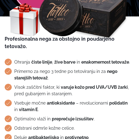
Profesionalna nega za obstojno in poudarjeno
tetovažo.
Ohranja
čiste linije
,
žive barve
in
enakomernost tetovaže
.
Primerno za nego 3 tedne po tetoviranju in za
nego
starejših tetovaž
.
Visok zaščitni faktor, ki
varuje kožo pred UVA/UVB žarki
,
pred gubanjem in staranjem.
Vsebuje močne
antioksidante
– revolucionarni
polidatin
in
vitamin E
.
Optimalno vlaži in
preprečuje izsušitev
.
Odstrani odmrle kožne celice.
Deluje
antibakterijsko
in
protivnetno
.