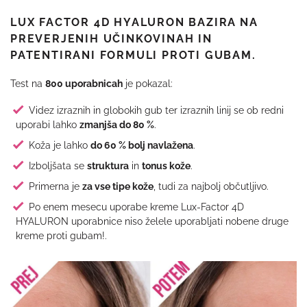
LUX FACTOR 4D HYALURON BAZIRA NA
PREVERJENIH UČINKOVINAH IN
PATENTIRANI FORMULI PROTI GUBAM.
Test na
800 uporabnicah
je pokazal:
Videz izraznih in globokih gub ter izraznih linij se ob redni
uporabi lahko
zmanjša do 80 %
.
Koža je lahko
do 60 % bolj navlažena
.
Izboljšata se
struktura
in
tonus kože
.
Primerna je
za vse tipe kože
, tudi za najbolj občutljivo.
Po enem mesecu uporabe kreme Lux-Factor 4D
HYALURON uporabnice niso želele uporabljati nobene druge
kreme proti gubam!.