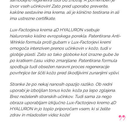
izvor vseh učinkovin! Zato pred uporabo preverite,
kakšne sestavine ima krema, ali je klinično testirana in ali
ima ustrezne certifikate.
Lux-Factorjeva krema 4D HYALURON vsebuje
hialuronsko kislino evropskega porekla. Patentirana Anti-
Wrinkle formula proti gubam v Lux-Factorjevi kremi
omogoča intenziven prenos učinkovin v kožo, tudi v
globlje plasti. Zato so tako globoke kot izrazne gube že
po kratkem času vidno zmanjšane. Patentirana formula
spodbuja tudi obsežen naravni proces regeneracije
povrhnjice ter ščiti kožo pred škodljivimi zunanjimi vplivi.
Stranke že po nekaj nanosih opazijo razliko. Ob redni
uporabi je izboljšan tonus kože, koža pa lepo zglajena.
Brez neželenih stranskih učinkov. Tudi sama za nego
obraza uporabljam izključno Lux-Factorjevo kremo 4D
HYALURON in jo toplo priporočam vsem, ki si želite
zdrav in mladosten videz kože!