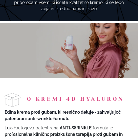
priporočam vsem, ki iščete kvalitetno kremo, ki se lepo
vpija in izredno nahrani kožo.
O KREMI 4D HYALURON
Edina krema proti gubam, ki resnično deluje - zahvaljujoč
patentirani anti-wrinkle formuli.
Lux-Factorjeva patentirana
ANTI-WRINKLE
formula je
profesionalna klinično preizkušena terapija proti gubam in