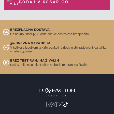
DODAJ V KOŠARICO
BREZPLAČNA DOSTAVA
Ob nakupu nad 44 € vam izdelke dostavimo brezplačno.
30-DNEVNA GARANCIJA
V kolikor z izdelkom iz kateregakoli razloga niste zadovoljni, ga lahko
vrnete v 30 dneh.
BREZ TESTIRANJ NA ŽIVALIH
Naši izdelki niso nikoli bili in ne bodo testirani na živalih.