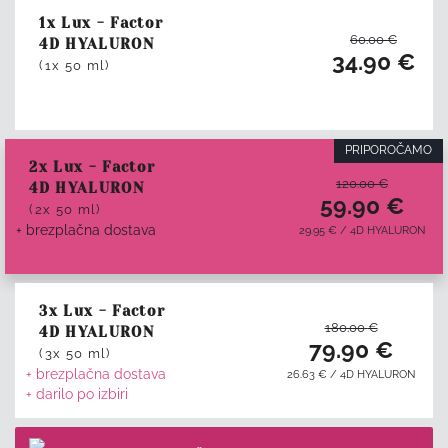
1x Lux - Factor
60.00
€
4D HYALURON
34.90
€
(1x 50 ml)
PRIPOROČAMO
2x Lux - Factor
120.00
€
4D HYALURON
59.90
€
(2x 50 ml)
+ brezplačna dostava
29.95
€
/
4D HYALURON
3x Lux - Factor
180.00
€
4D HYALURON
79.90
€
(3x 50 ml)
+ brezplačna dostava
26.63
€
/
4D HYALURON
+ darilo po izbiri