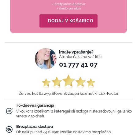
+ brezplačna dostava
+ darilo po izbiri
DODAJ V KOŠARICO
Imate vprašanje?
Alenka čaka na vaš klic.
01 777 41 07
Že več kot 62.259 Slovenk zaupa kozmetiki Lux-Factor
30-dnevna garancija
V kolikor z izdelkom iz kateregakoli razloga niste zadovoljni, ga lahko
vrnete v 30 dneh.
Brezplačna dostava
Ob nakupu nad 44 € vam izdelke dostavimo brezplačno.