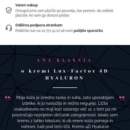
Varen nakup
Omogočamo vam plačilo po povzetju, kar pomeni, da izdelek
plačate, ko vam ga dostavi poštar.
Odlična podpora strankam
Pokličite nas na
01 777 41 07
ali nam
pošljite sporočilo
.
ANA KLAŠNJA
o kremi Lux-Factor 4D
HYALURON
Moja koža je izredno tanka in suha, zato uporabljam
izdelke, ki jo navlažijo in nežno negujejo. Ličila
vsakodnevno na moji koži ostanejo več ur, s tem pa mi
povzročajo neprijeten občutek zategnjenosti. Iskala sem
kremo z lahko teksturo, ki ob enem kožo pomirja in
nahrani, tudi pod težo ličil. Kremo 4D Hyaluron