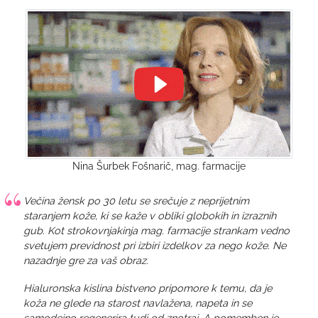
Nina Šurbek Fošnarič, mag. farmacije
Večina žensk po 30 letu se srečuje z neprijetnim
staranjem kože, ki se kaže v obliki globokih in izraznih
gub. Kot strokovnjakinja mag. farmacije strankam vedno
svetujem previdnost pri izbiri izdelkov za nego kože. Ne
nazadnje gre za vaš obraz.
Hialuronska kislina bistveno pripomore k temu, da je
koža ne glede na starost navlažena, napeta in se
samodejno regenerira tudi od znotraj. A pomemben je