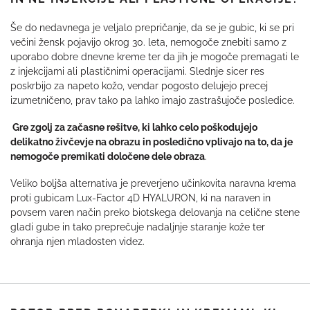
Še do nedavnega je veljalo prepričanje, da se je gubic, ki se pri
večini žensk pojavijo okrog 30. leta, nemogoče znebiti samo z
uporabo dobre dnevne kreme ter da jih je mogoče premagati le
z injekcijami ali plastičnimi operacijami. Slednje sicer res
poskrbijo za napeto kožo, vendar pogosto delujejo precej
izumetničeno, prav tako pa lahko imajo zastrašujoče posledice.
Gre zgolj za začasne rešitve, ki lahko celo poškodujejo
delikatno živčevje na obrazu in posledično vplivajo na to, da je
nemogoče premikati določene dele obraza
.
Veliko boljša alternativa je preverjeno učinkovita naravna krema
proti gubicam
Lux-Factor 4D HYALURON, ki na naraven in
povsem varen način preko biotskega delovanja na celične stene
gladi gube in tako preprečuje nadaljnje staranje kože ter
ohranja njen mladosten videz.