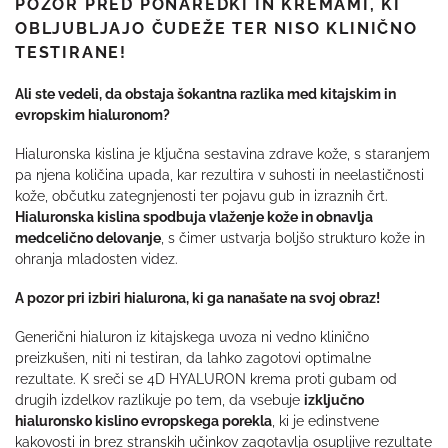
POZOR PRED PONAREDKI IN KREMAMI, KI
OBLJUBLJAJO ČUDEŽE TER NISO KLINIČNO
TESTIRANE!
Ali ste vedeli, da obstaja šokantna razlika med kitajskim in
evropskim hialuronom?
Hialuronska kislina je ključna sestavina zdrave kože, s staranjem
pa njena količina upada, kar rezultira v suhosti in neelastičnosti
kože, občutku zategnjenosti ter pojavu gub in izraznih črt.
Hialuronska kislina spodbuja vlaženje kože in obnavlja
medcelično delovanje
, s čimer ustvarja boljšo strukturo kože in
ohranja mladosten videz.
A pozor pri izbiri hialurona, ki ga nanašate na svoj obraz!
Generični hialuron iz kitajskega uvoza ni vedno klinično
preizkušen, niti ni testiran, da lahko zagotovi optimalne
rezultate. K sreči se 4D HYALURON krema proti gubam od
drugih izdelkov razlikuje po tem, da vsebuje
izključno
hialuronsko kislino evropskega porekla
, ki je edinstvene
kakovosti in brez stranskih učinkov zagotavlja osupljive rezultate