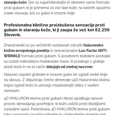
staranju kože
. Gre za najučinkovitejšo in obenem varno formulo
proti gubam, ki je primerna za vse tipe kože, na katerih opazimo
znake staranja, kot so gube in izrazne linije.
Profesionalna klinično preizkušena senzacija proti
gubam in staranju kože, ki ji zaupa že več kot 62.259
Slovenk.
Znanstveniki so po večletnih raziskavah združili
hialuronsko
kislino evropskega porekla
in senzacionalno
Lux-Factor ANTI-
WRINKLE
formulo proti gubam. S posebnimi biotskimi postopki
so razbili mikrodelce molekulske mase, ki prodirajo v globlje
plasti kože in na ta način
delujejo od znotraj navzven
.
Hialuron zapolni globoke in izrazne gube ter zgladi tanke linije
na obrazu. Z vključitvijo četrte dimenzije (4D) hialuronska kislina
trajno zgladi kožo in ustvarja mladostnejši videz z vsakim
nanosom.
4D HYALURON krema proti gubam hkrati spodbuja naravni
proces obnavljanja povrhnjice, ki kožo zaščiti pred škodljivimi
zunanjimi vplivi. Patentirana 4D HYALURON krema proti gubam
tako zagotavlja osupljivo hitrejše in učinkovitejše glajenje gub,