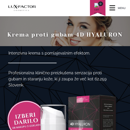
0
MENU
Krema proti gubam 4D HYALURON
Intenzivna krema s pomlajevalnim efektom.
Profesionalna klinično preizkušena senzacija proti
gubam in staranju kože, ki ji zaupa že več kot 62.259
Slovenk.