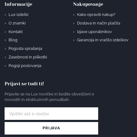
Informacije
Nakupovanje
Lux izdelki
Kako opraviti nakup?
O znamki
Dostava in način plačila
Kontakt
Izjave uporabnikov
Blog
Garancija in vračilo izdelkov
Pogosta vprašanja
Zasebnost in piškotki
Pogoji poslovanja
Prijavi se tudi ti!
Prijavite se na Lux novičke in bodite obveščeni o
novostih in ekskluzivnih ponudbah.
PRIJAVA