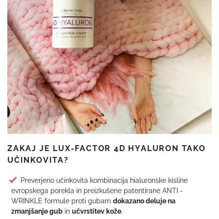
ZAKAJ JE LUX-FACTOR 4D HYALURON TAKO
UČINKOVITA?
Preverjeno učinkovita kombinacija hialuronske kisline
evropskega porekla in preizkušene patentirane ANTI -
WRINKLE formule proti gubam
dokazano deluje na
zmanjšanje gub
in
učvrstitev kože
.