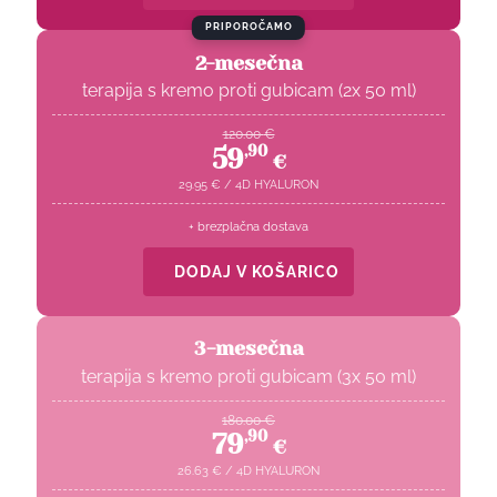
PRIPOROČAMO
2-mesečna
terapija s kremo proti gubicam (2x 50 ml)
120.00
€
59
,
90
€
29.95
€
/
4D HYALURON
+ brezplačna dostava
DODAJ V KOŠARICO
3-mesečna
terapija s kremo proti gubicam (3x 50 ml)
180.00
€
79
,
90
€
26.63
€
/
4D HYALURON