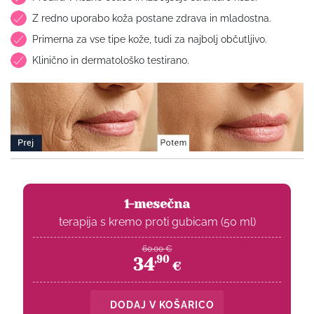
Z redno uporabo koža postane zdrava in mladostna.
Primerna za vse tipe kože, tudi za najbolj občutljivo.
Klinično in dermatološko testirano.
1-mesečna
terapija s kremo proti gubicam (50 ml)
60.00
€
34
,
90
€
DODAJ V KOŠARICO