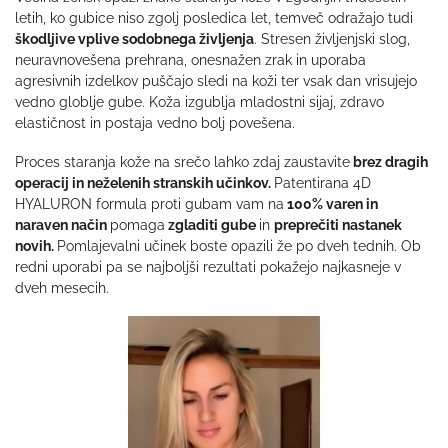
letih, ko gubice niso zgolj posledica let, temveč odražajo tudi
škodljive vplive sodobnega življenja
. Stresen življenjski slog,
neuravnovešena prehrana, onesnažen zrak in uporaba
agresivnih izdelkov puščajo sledi na koži ter vsak dan vrisujejo
vedno globlje gube. Koža izgublja mladostni sijaj, zdravo
elastičnost in postaja vedno bolj povešena.
Proces staranja kože na srečo lahko zdaj zaustavite
brez dragih
operacij in neželenih stranskih učinkov.
Patentirana 4D
HYALURON formula proti gubam vam na
100% varen in
naraven način
pomaga
zgladiti gube
in
preprečiti nastanek
novih.
Pomlajevalni učinek boste opazili že po dveh tednih. Ob
redni uporabi pa se najboljši rezultati pokažejo najkasneje v
dveh mesecih.