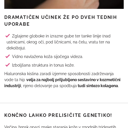
DRAMATIČEN UČINEK ŽE PO DVEH TEDNIH
UPORABE
Zglajene globoke in izrazne gube ter tanke linije (nad
ustnicami, okrog oči, pod ličnicami, na čelu, vratu ter na
dekolteju).
Vidno navlažena koža sijočega videza.
Izboljšana struktura in tonus kože.
Hialuronska kislina zaradi izjemne sposobnosti zadrževanja
vode ta hip
velja za najbolj priljubljeno sestavino v kozmetični
industriji
, njeno delovanje pa spodbuja
tudi sintezo kolagena
.
KONČNO LAHKO PRELISIČITE GENETIKO!
Večina žensk opazi znake staranja kože v zgodnjih tridesetih