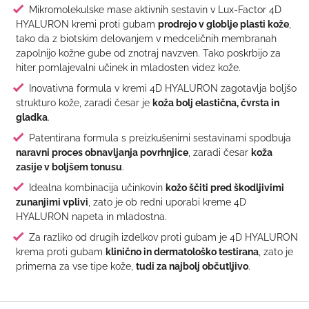
Mikromolekulske mase aktivnih sestavin v Lux-Factor 4D
HYALURON kremi proti gubam
prodrejo v globlje plasti kože
,
tako da z biotskim delovanjem v medceličnih membranah
zapolnijo kožne gube od znotraj navzven. Tako poskrbijo za
hiter pomlajevalni učinek in mladosten videz kože.
Inovativna formula v kremi 4D HYALURON zagotavlja boljšo
strukturo kože, zaradi česar je
koža bolj elastična, čvrsta in
gladka
.
Patentirana formula s preizkušenimi sestavinami spodbuja
naravni proces obnavljanja povrhnjice
, zaradi česar
koža
zasije v boljšem tonusu
.
Idealna kombinacija učinkovin
kožo ščiti pred škodljivimi
zunanjimi vplivi
, zato je ob redni uporabi kreme 4D
HYALURON napeta in mladostna.
Za razliko od drugih izdelkov proti gubam je 4D HYALURON
krema proti gubam
klinično in dermatološko testirana
, zato je
primerna za vse tipe kože,
tudi za najbolj občutljivo
.