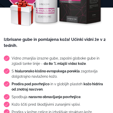
Izbrisane gube in pomlajena koža! Učinki vidni že v 2
tednih.
Vidno zmanjša izrazne gube, zapolni globoke gube in
zgladi tanke linije -
do 80 % mlajši videz kože
.
S
hialuronsko kislino evropskega porekla
zagotavlja
dolgotrajno navlaženo kožo.
Prodira pod povrhnjico
in v globljih plasteh
kožo hidrira
od znotraj navzven
.
Spodbuja
naravno obnavljanje povrhnjice
.
Kožo ščiti pred škodljivimi zunanjimi vplivi.
Prodira v kožne celice in izboljšuje strukturo kože.