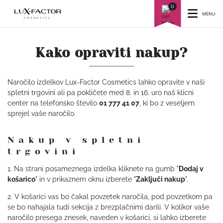
0
MENU
Kako opraviti nakup?
Naročilo izdelkov Lux-Factor Cosmetics lahko opravite v naši
spletni trgovini ali pa pokličete med 8. in 16. uro naš klicni
center na telefonsko število
01 777 41 07
, ki bo z veseljem
sprejel vaše naročilo.
Nakup v spletni
trgovini
1. Na strani posameznega izdelka kliknete na gumb "
Dodaj v
košarico
" in v prikaznem oknu izberete "
Zaključi nakup
".
2. V košarici vas bo čakal povzetek naročila, pod povzetkom pa
se bo nahajala tudi sekcija z brezplačnimi darili. V kolikor vaše
naročilo presega znesek, naveden v košarici, si lahko izberete