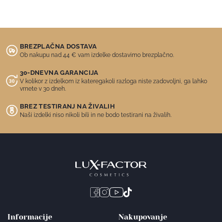
BREZPLAČNA DOSTAVA
Ob nakupu nad 44 € vam izdelke dostavimo brezplačno.
30-DNEVNA GARANCIJA
V kolikor z izdelkom iz kateregakoli razloga niste zadovoljni, ga lahko
vrnete v 30 dneh.
BREZ TESTIRANJ NA ŽIVALIH
Naši izdelki niso nikoli bili in ne bodo testirani na živalih.
Informacije
Nakupovanje