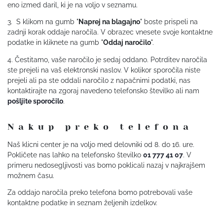
eno izmed daril, ki je na voljo v seznamu.
3. S klikom na gumb "
Naprej na blagajno
" boste prispeli na
zadnji korak oddaje naročila. V obrazec vnesete svoje kontaktne
podatke in kliknete na gumb "
Oddaj naročilo
".
4. Čestitamo, vaše naročilo je sedaj oddano. Potrditev naročila
ste prejeli na vaš elektronski naslov. V kolikor sporočila niste
prejeli ali pa ste oddali naročilo z napačnimi podatki, nas
kontaktirajte na zgoraj navedeno telefonsko številko ali nam
pošljite sporočilo
.
Nakup preko telefona
Naš klicni center je na voljo med delovniki od 8. do 16. ure.
Pokličete nas lahko na telefonsko številko
01 777 41 07
. V
primeru nedosegljivosti vas bomo poklicali nazaj v najkrajšem
možnem času.
Za oddajo naročila preko telefona bomo potrebovali vaše
kontaktne podatke in seznam željenih izdelkov.