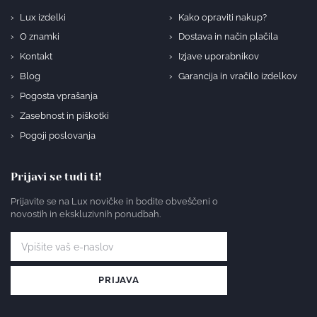
Lux izdelki
Kako opraviti nakup?
O znamki
Dostava in način plačila
Kontakt
Izjave uporabnikov
Blog
Garancija in vračilo izdelkov
Pogosta vprašanja
Zasebnost in piškotki
Pogoji poslovanja
Prijavi se tudi ti!
Prijavite se na Lux novičke in bodite obveščeni o
novostih in ekskluzivnih ponudbah.
PRIJAVA