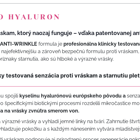
D HYALURON
áskam, ktorý naozaj funguje – vďaka patentovanej an
ANTI-WRINKLE
formula je
profesionálna klinicky testovaná
 o najefektívnejšiu a zároveň bezpečnú formulu proti vráskam,
príznaky starnutia, ako sú hlboké a výrazné vrásky.
ky testovaná senzácia proti vráskam a starnutiu pleti
 spojili
kyselinu hyalurónovú európskeho pôvodu a
senz
o špecifickými biotickými procesmi rozdelili mikročastice mol
a na vrásky zvnútra smerom von.
 výrazné vrásky a vyhladí jemné linky na tvári. Zahrnutie štvr
yhladzuje pokožku a s každým nánesením vytvára mladistvejš
 vráskam podporuje aj prirodzený proces regenerácie poko