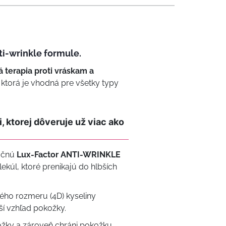
ti-wrinkle formule.
 terapia proti vráskam a
 ktorá je vhodná pre všetky typy
, ktorej dôveruje už viac ako
ačnú
Lux-Factor ANTI-WRINKLE
ekúl, ktoré prenikajú do hlbších
tého rozmeru (4D) kyseliny
í vzhľad pokožky.
žky a zároveň chráni pokožku