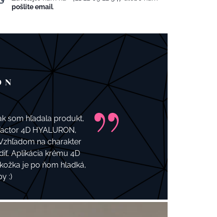
pošlite email
.
ON
ak som hľadala produkt,
x-Factor 4D HYALURON,
 Vzhľadom na charakter
ť. Aplikácia krému 4D
kožka je po ňom hladká,
y :)