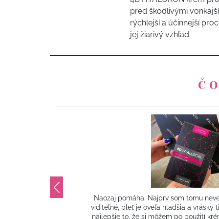
pred škodlivými vonkaj
rýchlejší a účinnejší p
jej žiarivý vzhľad.
ČO
nať,
Naozaj pomáha. Najprv som tomu neveri
ne
viditeľné, pleť je oveľa hladšia a vrásky 
ám.
najlepšie to, že si môžem po použití kr