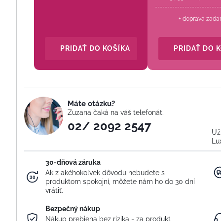
+ doprava zada
PRIDAŤ DO KOŠÍKA
PRIDAŤ DO 
Máte otázku?
Zuzana čaká na váš telefonát.
02/ 2092 2547
Už
Lu
30-dňová záruka
Ak z akéhokoľvek dôvodu nebudete s
produktom spokojní, môžete nám ho do 30 dní
vrátiť.
Bezpečný nákup
Nákup prebieha bez rizika - za produkt