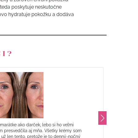
 teda poskytuje neskutočne
bkovo hydratuje pokožku a dodáva
CI?
marátke ako darček, lebo si ho veľmi
m presvedčila aj mňa. Všetky krémy som
den
už len tento, pretože je to denný-nočný
je