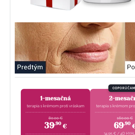
ODPORÚČAM
1-mesačná
2-mesač
terapia s krémom proti vráskam
terapia s krémom pro
80.00
€
160.00
€
39
69
,
90
,
90
€
34.95
€
/
4D HYA