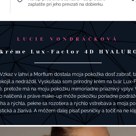
zaplatíte pri jeho prevzatí na dobierku.
LUCIE VONDRÁČKOVÁ
 kréme Lux-Factor 4D HYALUR
 Vzkaz v lahvi a Morfium dostala moja pokožka dosť zabrať, t
kojil a nedráždil. Vyskúšala som prírodný krém na tvár Lu
né, pretože má na moju pokožku mimoriadne priaznivý vplyv.
to nalíčená a práve make-up môže pokožku poriadne podráždi
 a rýchla, pekne sa rozotiera a rýchlo vstrebáva a moja po
stická a žiarivá. A môžem ďalej písať pesničky a točiť na ne klip