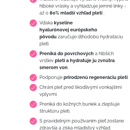
hlboké vrásky a vyhladzuje jemné linky -
až o
80% mladší vzhľad pleti
.
Vďaka
kyseline
hyalurónovej európskeho
pôvodu
zaručuje dlhodobú hydratáciu
pleti.
Preniká do povrchových
a hlbších
vrstiev
pleti a hydratuje ju zvnútra
smerom von
.
Podporuje
prirodzenú regeneráciu pleti
.
Chráni pleť pred škodlivými vonkajšími
vplyvmi.
Preniká do kožných buniek a zlepšuje
štruktúru pleti.
S pravidelným používaním pleť zostane
zdravšia a získa mladistvý vzhľad.