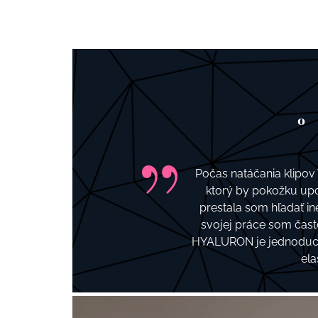
o
Počas natáčania klipov
ktorý by pokožku upo
prestala som hľadať i
svojej práce som čas
HYALURON je jednoduchá
ela