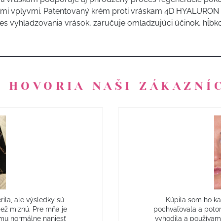
šími vplyvmi. Patentovaný krém proti vráskam 4D HYALURON
roces vyhladzovania vrások, zaručuje omladzujúci účinok, hĺ
 HOVORIA NAŠI ZÁKAZNÍ
la, ale výsledky sú
Kúpila som ho ka
tiež miznú. Pre mňa je
pochvaľovala a poto
ému normálne naniesť
vyhodila a používam 