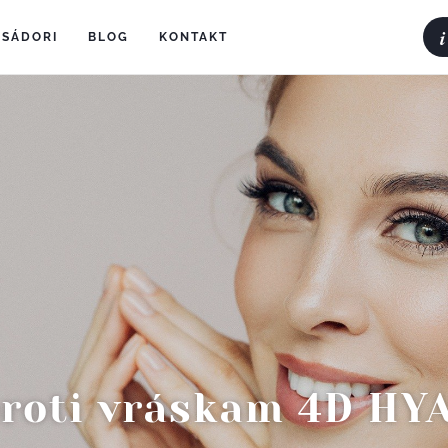
i
SÁDORI
(current)
BLOG
(current)
KONTAKT
(current)
roti vráskam 4D H