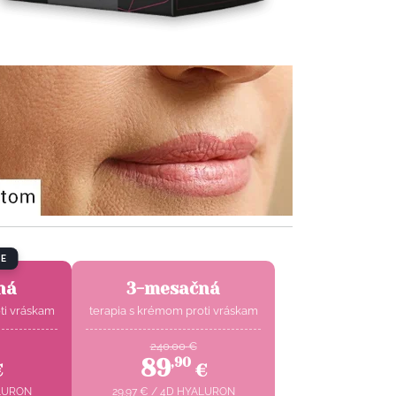
E
ná
3-mesačná
ti vráskam
terapia s krémom proti vráskam
240.00
€
89
,
90
€
€
LURON
29.97
€
/
4D HYALURON