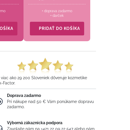
rmo
+ doprava zadarmo
+ darček
KOŠÍKA
PRIDAŤ DO KOŠÍKA
 viac ako 29 200 Sloveniek dôveruje kozmetike
x-Factor.
Doprava zadarmo
Pri nákupe nad 50 € Vám ponúkame dopravu
zadarmo.
Výborná zákaznícka podpora
Zavolajte nám na
+421 22 09 22 547
alebo nám