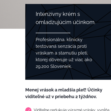
Intenzívny krém s
omladzujúcim účinkom.
Profesionálna, klinicky
testovaná senzácia proti
vráskam a starnutiu pleti,
ktorej dôveruje už viac ako
29.200 Sloveniek.
Menej vrások a mladšia pleť! Účinky
viditeľné už v priebehu 2 týždňov.
Viditeľne redukuje výrazné vrásky, vypĺňa