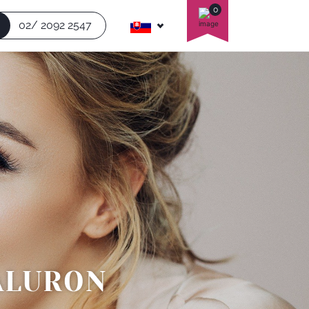
0
02/ 2092 2547
YALURON