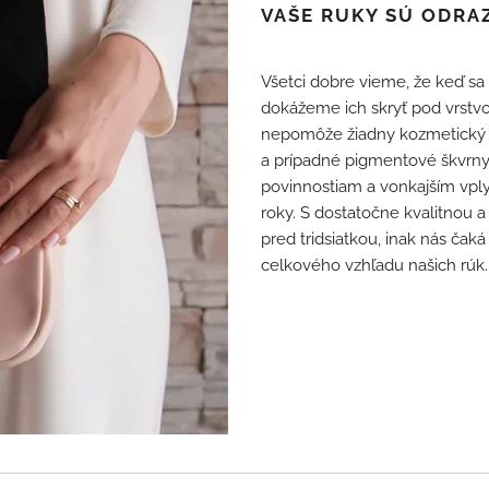
VAŠE RUKY SÚ ODRA
Všetci dobre vieme, že keď sa 
dokážeme ich skryť pod vrstvo
nepomôže žiadny kozmetický pr
a prípadné pigmentové škvrn
povinnostiam a vonkajším vply
roky. S dostatočne kvalitnou a
pred tridsiatkou, inak nás čak
celkového vzhľadu našich rúk