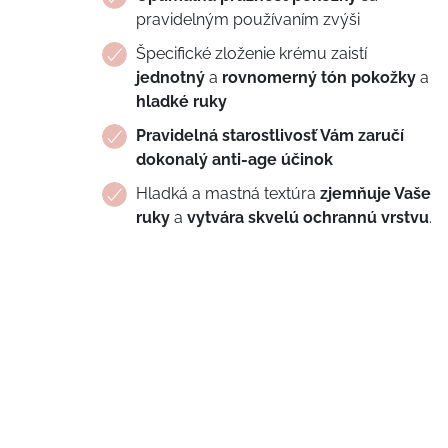
pravidelným používaním zvýši
Špecifické zloženie krému zaistí
jednotný
a
rovnomerný tón pokožky
a
hladké ruky
Pravidelná starostlivosť Vám zaručí
dokonalý anti-age účinok
Hladká a mastná textúra
zjemňuje Vaše
ruky
a
vytvára skvelú ochrannú vrstvu
.