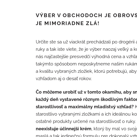
VÝBER V OBCHODOCH JE OBROVSK
JE MIMORIADNE ZLÁ!
Určite ste sa už viackrát prechádzali po drogérii
ruky a tak iste viete, že je výber naozaj veľký 
nás najčastejšie presvedčí výhodná cena a vzhľ
takýmto spôsobom neposkytneme našim rukám v
a kvalitu vybraných zložiek, ktorú potrebujú, aby
vzhľadom aj o desať rokov.
Čo môžeme urobiť už v tomto okamihu, aby sm
každý deň vystavené rôznym škodlivým faktor
starostlivosť a maximálny mladistvý vzhľad?
K
starostlivo vybranými zložkami a ich ideálnou 
ostatné produkty určené na starostlivosť o ruk
neexistuje účinnejší krém
, ktorý by mal vo svoj
maslá a tak jedinečnú formulu pre dokonalý vzhľ