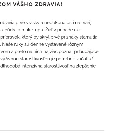
ZOM VÁŠHO ZDRAVIA!
objavia prvé vrásky a nedokonalosti na tvári,
u púdra a make-upu. Žiaľ v prípade rúk
ípravok, ktorý by skryl prvé príznaky starnutia
y. Naše ruky sú denne vystavené rôznym
vom a preto na nich najviac poznať pribúdajúce
 výživnou starostlivosťou je potrebné začať už
á dlhodobá intenzívna starostlivosť na zlepšenie
.