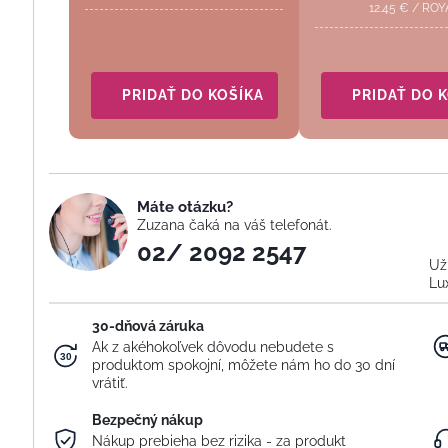
12.45
€
/
ROY
PRIDAŤ DO KOŠÍKA
PRIDAŤ DO 
Máte otázku?
Zuzana čaká na váš telefonát.
02/ 2092 2547
Už
Lu
30-dňová záruka
Ak z akéhokoľvek dôvodu nebudete s
produktom spokojní, môžete nám ho do 30 dní
vrátiť.
Bezpečný nákup
Nákup prebieha bez rizika - za produkt