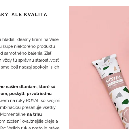
Ý, ALE KVALITA
 a hľadali ideálny krém na Vaše
a ku kúpe niektorého produktu
ad samotného balenia. Žiaľ
ždy tú správnu starostlivosť
 sme boli naozaj spokojní s ich
e našim dlaniam, ktoré sú
om, poskytli prvotriednu
rém na ruky ROYAL so svojimi
kombináciou presahuje všetky
y. Momentálne
na trhu
om zložení kvalitnejšie oleje a
ad Vašich rúk a preto je práve