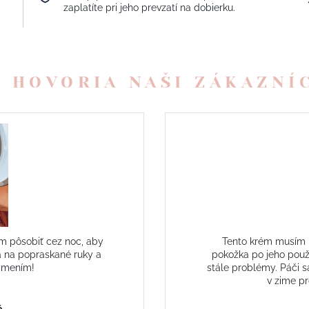
zaplatíte pri jeho prevzatí na dobierku.
 HOVORIA NAŠI ZÁKAZNÍ
hlavne v zime. Moja
To je jednoducho skve
edtým som s tým mala
ruky, ktorý skutočne 
orúčam každému, kto má
vho
pokožkou.