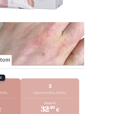
E
3
ROYAL
výživné krémy ROYAL
79.90
€
32
,
90
€
€