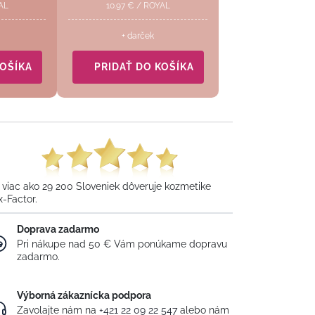
AL
10.97
€
/
ROYAL
+ darček
KOŠÍKA
PRIDAŤ DO KOŠÍKA
 viac ako 29 200 Sloveniek dôveruje kozmetike
x-Factor.
Doprava zadarmo
Pri nákupe nad 50 € Vám ponúkame dopravu
zadarmo.
Výborná zákaznícka podpora
Zavolajte nám na
+421 22 09 22 547
alebo nám