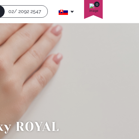
0
02/ 2092 2547
uky ROYAL