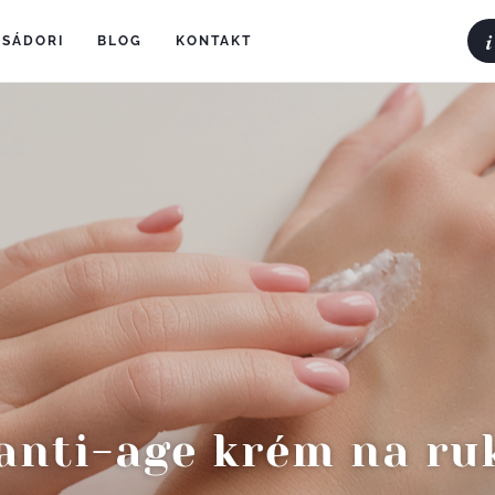
i
SÁDORI
(current)
BLOG
(current)
KONTAKT
(current)
anti-age krém na r