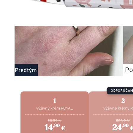
ODPORÚČAM
1
2
výživný krém ROYAL
výživné krémy 
29.90
€
59.80
€
14
24
,
90
,
90
€