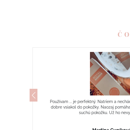
ČO
 aby
Tento krém musím mať stále v taške :) 
y a
pokožka po jeho používaní nepraská, pr
stále problémy. Páči sa mi aj vôňa...odp
v zime problémy so suchou 