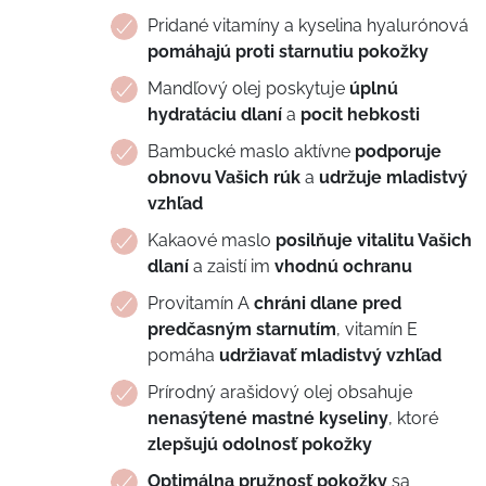
Pridané vitamíny a kyselina hyalurónová
pomáhajú proti starnutiu pokožky
Mandľový olej poskytuje
úplnú
hydratáciu
dlaní
a
pocit
hebkosti
Bambucké maslo aktívne
podporuje
obnovu Vašich rúk
a
udržuje mladistvý
vzhľad
Kakaové maslo
posilňuje vitalitu Vašich
dlaní
a zaistí im
vhodnú ochranu
Provitamín A
chráni dlane pred
predčasným starnutím
, vitamín E
pomáha
udržiavať mladistvý vzhľad
Prírodný arašidový olej obsahuje
nenasýtené mastné kyseliny
, ktoré
zlepšujú odolnosť pokožky
Optimálna pružnosť pokožky
sa