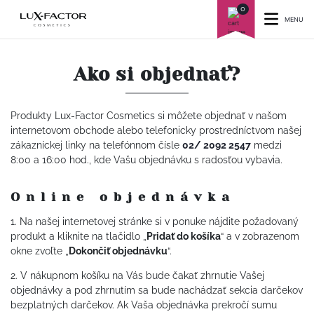
0
MENU
Ako si objednať?
Produkty Lux-Factor Cosmetics si môžete objednať v našom
internetovom obchode alebo telefonicky prostredníctvom našej
zákazníckej linky na telefónnom čísle
02/ 2092 2547
medzi
8:00 a 16:00 hod., kde Vašu objednávku s radosťou vybavia.
Online objednávka
1. Na našej internetovej stránke si v ponuke nájdite požadovaný
produkt a kliknite na tlačidlo „
Pridať do košíka
“ a v zobrazenom
okne zvoľte „
Dokončiť objednávku
“.
2. V nákupnom košíku na Vás bude čakať zhrnutie Vašej
objednávky a pod zhrnutím sa bude nachádzať sekcia darčekov
bezplatných darčekov. Ak Vaša objednávka prekročí sumu