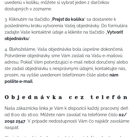
uvedenú v košíku, môžete si vybrať jeden z darčekov
dostupných v zozname.
3. Kliknutím na tlačidlo „
Prejsť do košíka
“ sa dostanete k
poslednému kroku vytvorenia Vašej objednávky. Do formulára
zadajte Vaše kontaktné údaje a kliknite na tlačidlo „
Vytvoriť
objednávku
“.
4. Blahoželáme, Vaša objednávka bola úspešne dokončená.
Potvrdenie objednávky sme Vám zaslali na Vašu e-mailovú
adresu. Pokiaľ Vám potvrdzujúci e-mail nebol doručený alebo
ste zadali objednávku s nesprávnymi údajmi, kontaktujte nás,
prosím, na vyššie uvedenom telefónnom čísle alebo
nám
pošlite e-mail
.
Objednávka cez telefón
Naša zákaznícka linka je Vám k dispozícii každý pracovný deň
od 8:00 do 16:00. Môžete nám zavolať na telefónne číslo
02/
2092 2547
. V prípade nedostupnosti Vám čo najskôr zavoláme
naspäť.