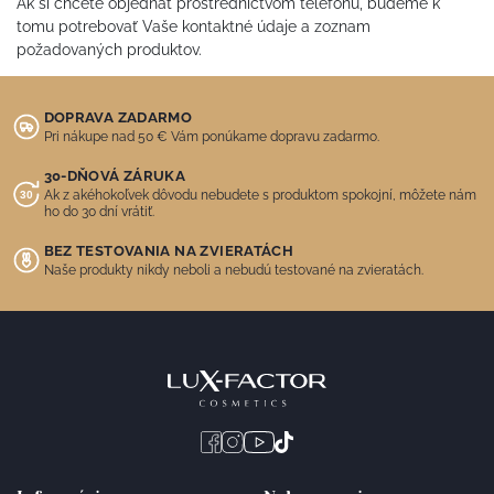
Ak si chcete objednať prostredníctvom telefónu, budeme k
tomu potrebovať Vaše kontaktné údaje a zoznam
požadovaných produktov.
DOPRAVA ZADARMO
Pri nákupe nad 50 € Vám ponúkame dopravu zadarmo.
30-DŇOVÁ ZÁRUKA
Ak z akéhokoľvek dôvodu nebudete s produktom spokojní, môžete nám
ho do 30 dní vrátiť.
BEZ TESTOVANIA NA ZVIERATÁCH
Naše produkty nikdy neboli a nebudú testované na zvieratách.