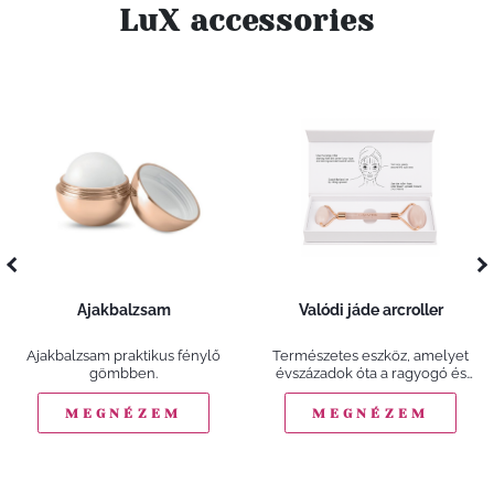
LuX accessories
Ajakbalzsam
Valódi jáde arcroller
Ajakbalzsam praktikus fénylő
Természetes eszköz, amelyet
gömbben.
évszázadok óta a ragyogó és
fiatalos bőr titkának tartanak.
MEGNÉZEM
MEGNÉZEM