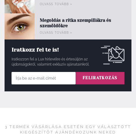
OLVASS TOVÁBB
»
Megoldás a ritka szempillákra és
szemöldökre
OLVASS TOVÁBB
»
Iratkozz fel te is!
Iratkozzon fel a Lux hírlevélre és értesüljön az
újdonságokról, valamint exkluzív ajánatainkról.
FELIRATKOZÁS
3 TERMÉK VÁSÁRLÁSA ESETÉN EGY VÁLASZTOTT
KIEGÉSZÍTŐT AJÁNDÉKOZUNK NEKED