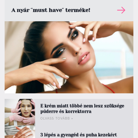
A nyár ˝must have˝ terméke!
E krém miatt többé nem lesz szüksége
púderre és korrektorra
OLVASS TOVÁBB
»
3 lépés a gyengéd és puha kezekért