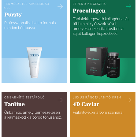
TERMÉSZETES ARCLEMOSÓ
ÉTREND-KIEGÉSZÍTŐ
GÉL
Procollagen
Purity
Táplálékkiegészítő kollagénnel és
Professzionális tisztító formula
több mint 13 összetevővel,
minden bőrtípusra.
amelyek serkentik a testben a
saját kollagén képződését.
ÖNBARNÍTÓ TESTÁPOLÓ
LUXUS RÁNCTALANÍTÓ KRÉM
Tanline
4D Caviar
Önbarnító, amely természetesen
Fiatalító elixír a bőre számára.
alkalmazkodik a bőröd tónusához.