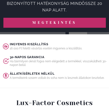
BIZONYÍTOTT HATÉKONYSÁG MINDÖSSZE 20
NAP ALATT.
MEGTEKINTÉS
INGYENES KISZÁLLÍTÁS
16 000 Ft feletti vásárlás esetén ingyenes a kiszállítás.
30-NAPOS GARANCIA
Ha bármilyen oknál fogva nem elégedett a termékkel, visszaküldheti 30-
napon belül.
ÁLLATKÍSÉRLETEK NÉLKÜL
A termékeink sosem voltak és soha nem is lesznek állatokon tesztelve.
Lux-Factor Cosmetics