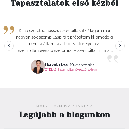
Tapasztalatok első kézből
“
Ki ne szeretne hosszú szempillákat? Magam már
nagyon sok szempillaspirált próbáltam ki, ameddig
nem találtam rá a Lux-Factor Eyelash
”
szempillanövesztő szérumra. A szempilláim most
olyan hosszúak, hogy nagyon sokan meg vannak
győződve arról, hogy műszempilláim vannak. Én
Horváth Éva
,
Műsörvezető
EYELASH szempillanövesztő szérum
ezen csak jót nevetek, mert szerencsére erre nincs
szükségem. Reggel csak felviszem a
szempillaspirált és már készen is állok az új
kihívásokra. A szérumot már több mint 3 éve
használom és ajánlom mindenkinek, aki hosszú és
sűrű szempillákról álmodik.
MARADJON NAPRAKÉSZ
Legújabb a blogunkon