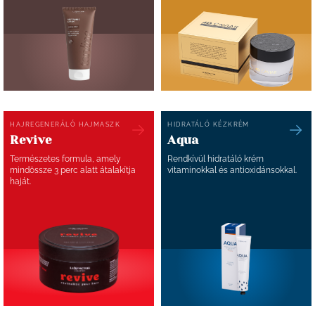
HAJREGENERÁLÓ HAJMASZK
HIDRATÁLÓ KÉZKRÉM
Revive
Aqua
Természetes formula, amely
Rendkívül hidratáló krém
mindössze 3 perc alatt átalakítja
vitaminokkal és antioxidánsokkal.
haját.