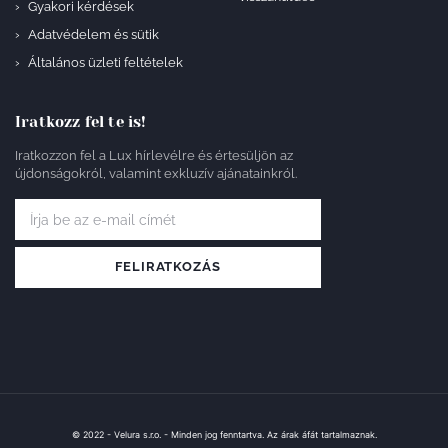
Gyakori kérdések
Adatvédelem és sütik
Általános üzleti feltételek
Iratkozz fel te is!
Iratkozzon fel a Lux hírlevélre és értesüljön az
újdonságokról, valamint exkluzív ajánatainkról.
FELIRATKOZÁS
© 2022 - Velura s.r.o. - Minden jog fenntartva. Az árak áfát tartalmaznak.