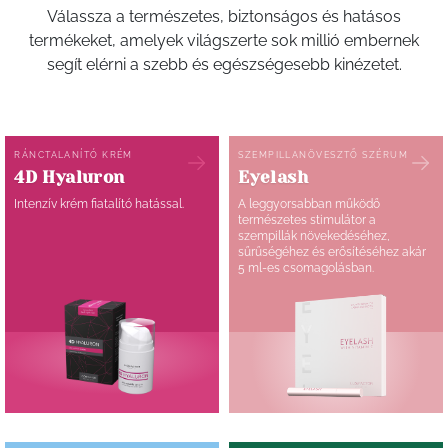
Válassza a természetes, biztonságos és hatásos
termékeket, amelyek világszerte sok millió embernek
segít elérni a szebb és egészségesebb kinézetet.
RÁNCTALANÍTÓ KRÉM
SZEMPILLANÖVESZTŐ SZÉRUM
4D Hyaluron
Eyelash
Intenzív krém fiatalító hatással.
A leggyorsabban működő
természetes stimulátor a
szempillák növekedéséhez,
sűrűségéhez és erősítéséhez akár
5 ml-es csomagolásban.