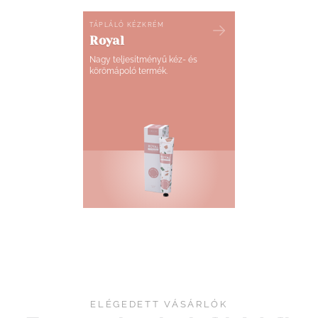
TÁPLÁLÓ KÉZKRÉM
Royal
Nagy teljesítményű kéz- és
körömápoló termék.
ELÉGEDETT VÁSÁRLÓK