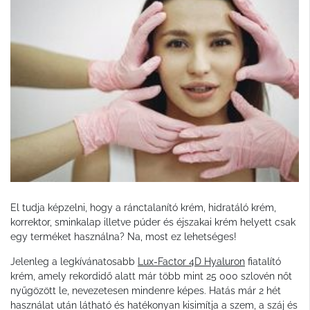
El tudja képzelni, hogy a ránctalanító krém, hidratáló krém,
korrektor, sminkalap illetve púder és éjszakai krém helyett csak
egy terméket használna? Na, most ez lehetséges!
Jelenleg a legkívánatosabb
Lux-Factor 4D Hyaluron
fiatalító
krém, amely rekordidő alatt már több mint 25 000 szlovén nőt
nyűgözött le, nevezetesen mindenre képes. Hatás már 2 hét
használat után látható és hatékonyan kisimítja a szem, a száj és