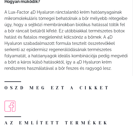
Hogyan működik?
A Lux-Factor 4D Hyaluron ránctalanító krém hatóanyagainak
mikromolekuláris tömegei behatolnak a bőr mélyebb rétegeibe
úgy, hogy a sejtközi membránokban biotikus hatással töltik fel
a bőr ráncait belülről kifelé. Ez utóbbiakkal természetes botox
hatást és fiatalos megjelenést kölcsönöz a bőrnek. A 4D
Hyaluron szabadalmazott formula tesztelt összetevőkkel
serkenti az epidermisz regenerálódásának természetes
folyamatát, a hatóanyagok ideális kombinációja pedig megvédi
a bőrt a káros külső hatásoktól, így a 4D Hyaluron krém
rendszeres használatával a bőr feszes és ragyogó lesz.
OSZD MEG EZT A CIKKET
AZ EMLÍTETT TERMÉKEK