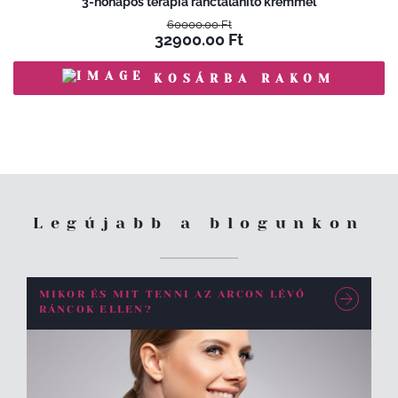
3-hónapos terápia ránctalanító krémmel
60000.00
Ft
32900.00
Ft
KOSÁRBA RAKOM
Legújabb a blogunkon
MIKOR ÉS MIT TENNI AZ ARCON LÉVŐ
RÁNCOK ELLEN?