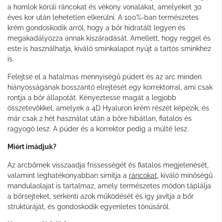
a homlok körüli ráncokat és vékony vonalakat, amelyeket 30
éves kor után lehetetlen elkerülni. A 100%-ban természetes
krém gondoskodik arról, hogy a bőr hidratált legyen és
megakadályozza annak kiszáradását. Amellett, hogy reggel és
este is használhatja, kiváló sminkalapot nyújt a tartós sminkhez
is.
Felejtse el a hatalmas mennyiségű púdert és az arc minden
hiányosságának bosszantó elrejtését egy korrektorral, ami csak
rontja a bőr állapotát. Kényeztesse magát a legjobb
összetevőkkel, amelyek a 4D Hyaluron krém részét képezik, és
már csak 2 hét használat után a bőre hibátlan, fiatalos és
ragyogó lesz. A púder és a korrektor pedig a múlté lesz.
Miért imádjuk?
Az arcbőrnek visszaadja frissességét és fiatalos megjelenését,
valamint leghatékonyabban simítja a
ráncokat
, kiváló mínőségű
mandulaolajat is tartalmaz, amely természetes módon táplálja
a bőrsejteket, serkenti azok működését és így javítja a bőr
struktúráját, és gondoskodik egyenletes tónúsáról.