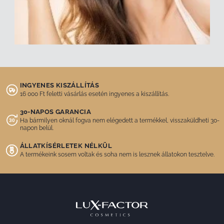
INGYENES KISZÁLLÍTÁS
16 000 Ft feletti vásárlás esetén ingyenes a kiszállítás.
30-NAPOS GARANCIA
Ha bármilyen oknál fogva nem elégedett a termékkel, visszaküldheti 30-
napon belül.
ÁLLATKÍSÉRLETEK NÉLKÜL
A termékeink sosem voltak és soha nem is lesznek állatokon tesztelve.