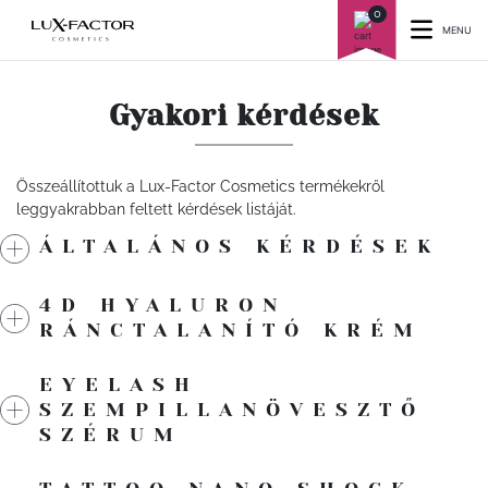
0
MENU
Gyakori kérdések
Összeállítottuk a Lux-Factor Cosmetics termékekről
leggyakrabban feltett kérdések listáját.
ÁLTALÁNOS KÉRDÉSEK
4D HYALURON
RÁNCTALANÍTÓ KRÉM
EYELASH
SZEMPILLANÖVESZTŐ
SZÉRUM