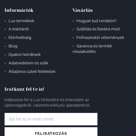
Információk
Vásárlás
Lux termékek
Hogyan tud rendelni?
A márkáról
Szállítás és fizetési mód
Elérhetőség
Felhasználói vélemények
Blog
Garancia és termék
visszaküldés
Gyakori kérdések
Adatvédelem és sütik
Általános üzleti feltételek
Iratkozz fel te is!
Iratkozzon fel a Lux hírlevélre és értesüljön az
újdonságokról, valamint exkluzív ajánatainkról.
FELIRATKOZÁS