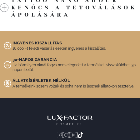
TATTOO NANO SHOCK
KENŐCS A TETOVÁLÁSOK
ÁPOLÁSÁRA
INGYENES KISZÁLLÍTÁS
16 000 Ft feletti vásárlás esetén ingyenes a kiszállítás.
30-NAPOS GARANCIA
Ha bármilyen oknál fogva nem elégedett a termékkel, visszaküldheti 30-
napon belül.
ÁLLATKÍSÉRLETEK NÉLKÜL
A termékeink sosem voltak és soha nem is lesznek állatokon tesztelve.