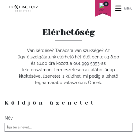
0
MENU
Elérhetőség
Van kérdése? Tanácsra van szüksége? Az
ügyfélszolgálatunk elérhető hétfőtől péntekig 8.00
és 16.00 óra között a
061 999 5353
-as
telefonszámon. Természetesen az alábbi űrlap
kitöltésével üzenetet is küldhet, mi pedig a lehető
leghamarabb válaszolunk Önnek.
Küldjön üzenetet
Név