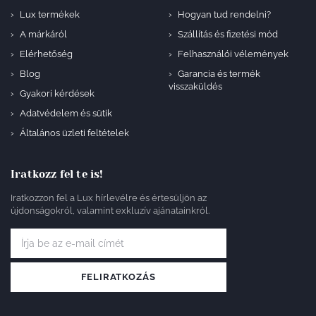
Lux termékek
Hogyan tud rendelni?
A márkáról
Szállítás és fizetési mód
Elérhetőség
Felhasználói vélemények
Blog
Garancia és termék
visszaküldés
Gyakori kérdések
Adatvédelem és sütik
Általános üzleti feltételek
Iratkozz fel te is!
Iratkozzon fel a Lux hírlevélre és értesüljön az
újdonságokról, valamint exkluzív ajánatainkról.
FELIRATKOZÁS