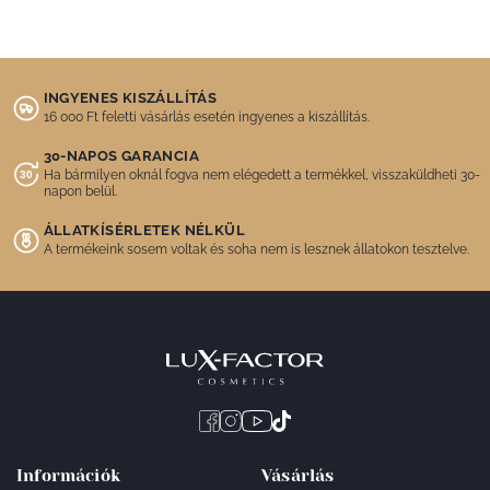
INGYENES KISZÁLLÍTÁS
16 000 Ft feletti vásárlás esetén ingyenes a kiszállítás.
30-NAPOS GARANCIA
Ha bármilyen oknál fogva nem elégedett a termékkel, visszaküldheti 30-
napon belül.
ÁLLATKÍSÉRLETEK NÉLKÜL
A termékeink sosem voltak és soha nem is lesznek állatokon tesztelve.
Információk
Vásárlás