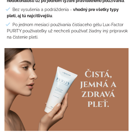
nedokonalostí už po jednom týždni pravidelného používania
.
Bez vysušenia a podráždenia -
vhodný pre všetky typy
pleti, aj tú najcitlivejšiu
.
Po jednom mesiaci používania čistiaceho gélu Lux-Factor
PURITY používateľky už nechceli používať žiadny iný prípravok
na čistenie pleti.