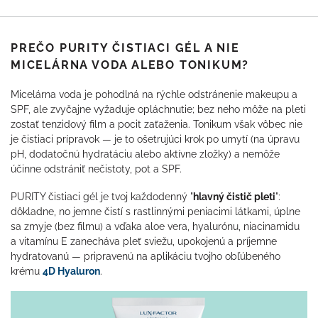
PREČO PURITY ČISTIACI GÉL A NIE
MICELÁRNA VODA ALEBO TONIKUM?
Micelárna voda je pohodlná na rýchle odstránenie makeupu a
SPF, ale zvyčajne vyžaduje opláchnutie; bez neho môže na pleti
zostať tenzidový film a pocit zaťaženia. Tonikum však vôbec nie
je čistiaci prípravok — je to ošetrujúci krok po umytí (na úpravu
pH, dodatočnú hydratáciu alebo aktívne zložky) a nemôže
účinne odstrániť nečistoty, pot a SPF.
PURITY čistiaci gél je tvoj každodenný "
hlavný čistič pleti
":
dôkladne, no jemne čistí s rastlinnými peniacimi látkami, úplne
sa zmyje (bez filmu) a vďaka aloe vera, hyalurónu, niacinamidu
a vitamínu E zanecháva pleť sviežu, upokojenú a príjemne
hydratovanú — pripravenú na aplikáciu tvojho obľúbeného
krému
4D Hyaluron
.