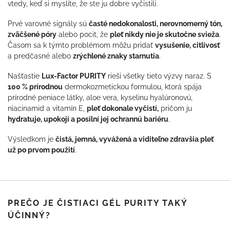
vtedy, keď si myslíte, že ste ju dobre vyčistili.
Prvé varovné signály sú
časté nedokonalosti, nerovnomerný tón,
zväčšené póry
alebo pocit, že
pleť nikdy nie je skutočne svieža
.
Časom sa k týmto problémom môžu pridať
vysušenie, citlivosť
a predčasné alebo
zrýchlené znaky starnutia
.
Našťastie
Lux-Factor PURITY
rieši všetky tieto výzvy naraz. S
100 % prírodnou
dermokozmetickou formulou, ktorá spája
prírodné peniace látky, aloe vera, kyselinu hyalúronovú,
niacinamid a vitamín E,
pleť dokonale vyčistí,
pričom ju
hydratuje, upokojí a posilní jej ochrannú bariéru
.
Výsledkom je
čistá, jemná, vyvážená a viditeľne zdravšia pleť
už po prvom použití
.
PREČO JE ČISTIACI GÉL PURITY TAKÝ
ÚČINNÝ?