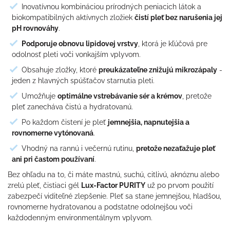
Inovatívnou kombináciou prírodných peniacich látok a
biokompatibilných aktívnych zložiek
čistí pleť bez narušenia jej
pH rovnováhy
.
Podporuje obnovu lipidovej vrstvy
, ktorá je kľúčová pre
odolnosť pleti voči vonkajším vplyvom.
Obsahuje zložky, ktoré
preukázateľne znižujú mikrozápaly
-
jeden z hlavných spúšťačov starnutia pleti.
Umožňuje
optimálne vstrebávanie sér a krémov
, pretože
pleť zanecháva čistú a hydratovanú.
Po každom čistení je pleť
jemnejšia, napnutejšia a
rovnomerne vytónovaná
.
Vhodný na rannú i večernú rutinu,
pretože nezaťažuje pleť
ani pri častom používaní
.
Bez ohľadu na to, či máte mastnú, suchú, citlivú, aknóznu alebo
zrelú pleť, čistiaci gél
Lux-Factor PURITY
už po prvom použití
zabezpečí viditeľné zlepšenie. Pleť sa stane jemnejšou, hladšou,
rovnomerne hydratovanou a podstatne odolnejšou voči
každodenným environmentálnym vplyvom.