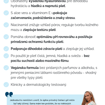
Obohatený
kyselinou hyalurónovou
pre dlhodobú
hydratáciu a
hladkú a napnutú pleť.
S aloe vera a vitamínom E u
pokojuje
začervenanie, podráždenie a znaky stresu
.
Niacinamid znižuje vzhľad pórov, reguluje tvorbu kožného
mazu a
zlepšuje textúru pleti
.
Pomáha obnoviť
optimálnu pH rovnováhu a posilňuje
prirodzenú ochrannú funkciu pleti.
Podporuje dlhodobé zdravie pleti
a zlepšuje jej vzhľad.
Po použití je pleť čistá, jemná, hladká a svieža -
bez
pocitu suchosti alebo mastného filmu
.
Vegánska formula
bez pridaných parfumov a alkoholu, s
jemnými peniacimi látkami rastlinného pôvodu - vhodný
pre všetky typy pleti.
Klinicky a dermatologicky testovaný.