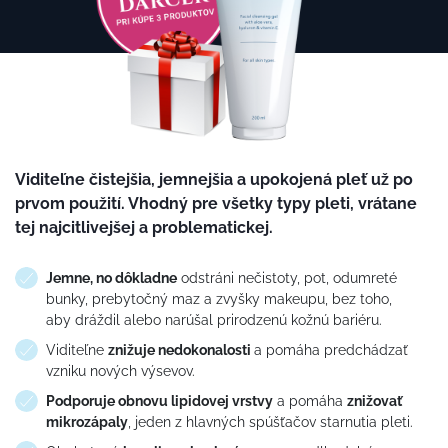
Viditeľne čistejšia, jemnejšia a upokojená pleť už po
prvom použití. Vhodný pre všetky typy pleti, vrátane
tej najcitlivejšej a problematickej.
Jemne, no dôkladne
odstráni nečistoty, pot, odumreté
bunky, prebytočný maz a zvyšky makeupu, bez toho,
aby dráždi
l
alebo narúšal prirodzenú kožnú bariéru.
Viditeľne
znižuje nedokonalosti
a pomáha predchádzať
vzniku nových výsevov.
Podporuje obnovu lipidovej vrstvy
a pomáha
znižovať
mikrozápaly
, jeden z hlavných spúšťačov starnutia pleti.