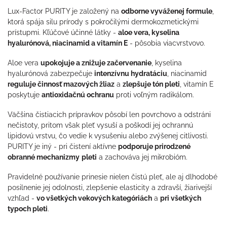
Lux-Factor PURITY je založený na
odborne vyváženej formule
,
ktorá spája silu prírody s pokročilými dermokozmetickými
prístupmi. Kľúčové účinné látky -
aloe vera, kyselina
hyalurónová, niacinamid a vitamín E
- pôsobia viacvrstvovo.
Aloe vera
upokojuje a znižuje začervenanie
, kyselina
hyalurónová zabezpečuje
intenzívnu hydratáciu
, niacinamid
reguluje činnosť mazových žliaz
a
zlepšuje tón pleti
, vitamín E
poskytuje
antioxidačnú ochranu
proti voľným radikálom.
Väčšina čistiacich prípravkov pôsobí len povrchovo a odstráni
nečistoty, pritom však pleť vysuší a poškodí jej ochrannú
lipidovú vrstvu, čo vedie k vysušeniu alebo zvýšenej citlivosti.
PURITY je iný - pri čistení aktívne
podporuje prirodzené
obranné mechanizmy
pleti
a zachováva jej mikrobióm.
Pravidelné používanie prinesie nielen čistú pleť, ale aj dlhodobé
posilnenie jej odolnosti, zlepšenie elasticity a zdravší, žiarivejší
vzhľad -
vo všetkých vekových kategóriách
a
pri všetkých
typoch pleti
.