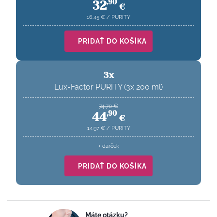
32
,
90
€
16.45
€
/
PURITY
PRIDAŤ DO KOŠÍKA
3x
Lux-Factor PURITY (3x 200 ml)
74.70
€
44
,
90
€
14.97
€
/
PURITY
+ darček
PRIDAŤ DO KOŠÍKA
Máte otázku?