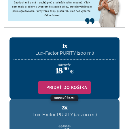
1x
Lux-Factor PURITY (200 ml)
24.90
€
18
,
90
€
PRIDAŤ DO KOŠÍKA
ODPORÚČAME
2x
Lux-Factor PURITY (2x 200 ml)
49.80
€