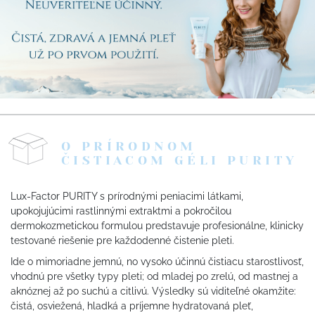
O PRÍRODNOM
ČISTIACOM GÉLI PURITY
Lux-Factor PURITY s prírodnými peniacimi látkami,
upokojujúcimi rastlinnými extraktmi a pokročilou
dermokozmetickou formulou predstavuje profesionálne, klinicky
testované riešenie pre každodenné čistenie pleti.
Ide o mimoriadne jemnú, no vysoko účinnú čistiacu starostlivosť,
vhodnú pre všetky typy pleti; od mladej po zrelú, od mastnej a
aknóznej až po suchú a citlivú. Výsledky sú viditeľné okamžite:
čistá, osviežená, hladká a príjemne hydratovaná pleť,