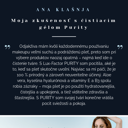
ANA KLAŠNJA
Moja zkušenosť s čistiacim
gélom Purity
Odjakživa mám kvôli každodennému používaniu
makeupu veľmi suchú a podráždenú pleť, preto som pri
výbere produktov naozaj opatrná – najmä keď ide o
čistenie tváre. S Lux-Factor PURITY som pocítila, aké je
to, keď sa pleť skutočne uvoľní. Najviac sa mi páči, že je
100 % prírodný a zároveň neuveriteľne účinný. Aloe
vera, kyselina hyalurónová a vitamíny E a B3 spolu
robia zázraky – moja pleť je po použití hydratovanejšia,
čistejšia a upokojená, a tiež viditeľne zdravšia a
šťastnejšia. S PURITY som svojej tvári konečne vrátila
pocit sviežosti a pokoja.