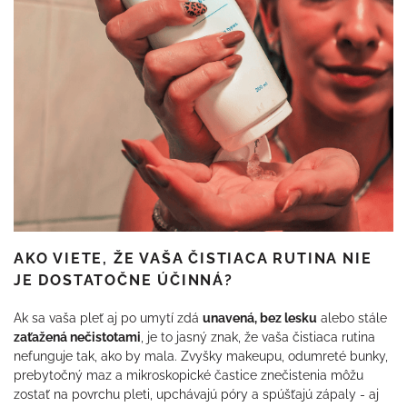
AKO VIETE, ŽE VAŠA ČISTIACA RUTINA NIE
JE DOSTATOČNE ÚČINNÁ?
Ak sa vaša pleť aj po umytí zdá
unavená, bez lesku
alebo stále
zaťažená nečistotami
, je to jasný znak, že vaša čistiaca rutina
nefunguje tak, ako by mala. Zvyšky makeupu, odumreté bunky,
prebytočný maz a mikroskopické častice znečistenia môžu
zostať na povrchu pleti, upchávajú póry a spúšťajú zápaly - aj