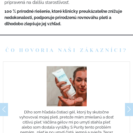
pripravená na ďalšiu starostlivosť.
100 % prírodné riešenie, ktoré klinicky preukázateľne znižuje
nedokonalosti, podporuje prirodzenú rovnováhu pleti a
dlhodobo zlepšuje jej vzhľad.
ČO HOVORIA NAŠI ZÁKAZNÍCI?
Dlho som hľadala čistiaci gél, ktorý by skutočne
vyhovoval mojej pleti, pretože mám zmiešanú a dosť
citlivú pleť. Väčšina gélov mi po umytí stiahla pleť
alebo som dostala vyrážky. S Purity tento problém
nemám… pleť je po umytí čistá, jemná a svieža. Teraz