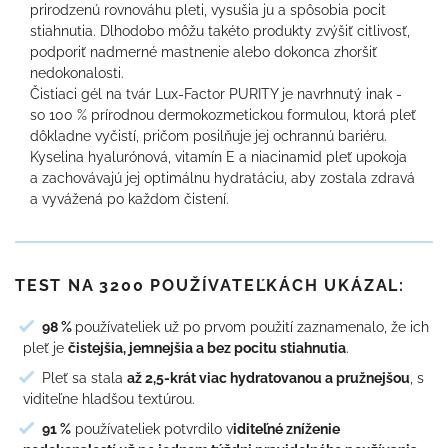
prirodzenú rovnováhu pleti, vysušia ju a spôsobia pocit
stiahnutia. Dlhodobo môžu takéto produkty zvýšiť citlivosť,
podporiť nadmerné mastnenie alebo dokonca zhoršiť
nedokonalosti.
Čistiaci gél na tvár Lux-Factor PURITY je navrhnutý inak -
so 100 % prírodnou dermokozmetickou formulou, ktorá pleť
dôkladne vyčistí, pričom posilňuje jej ochrannú bariéru.
Kyselina hyalurónová, vitamín E a niacinamid pleť upokoja
a zachovávajú jej optimálnu hydratáciu, aby zostala zdravá
a vyvážená po každom čistení.
TEST NA 3200 POUŽÍVATEĽKÁCH UKÁZAL:
98 %
používateliek už po prvom použití zaznamenalo, že ich
pleť je
čistejšia, jemnejšia a bez pocitu stiahnutia
.
Pleť sa stala
až 2,5-krát viac hydratovanou a pružnejšou
, s
viditeľne hladšou textúrou.
91 %
používateliek potvrdilo v
iditeľné zníženie