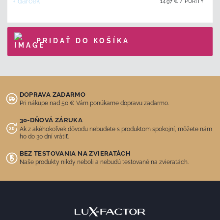
+ darček
14.97
€
/
PURITY
PRIDAŤ DO KOŠÍKA
DOPRAVA ZADARMO
Pri nákupe nad 50 € Vám ponúkame dopravu zadarmo.
30-DŇOVÁ ZÁRUKA
Ak z akéhokoľvek dôvodu nebudete s produktom spokojní, môžete nám
ho do 30 dní vrátiť.
BEZ TESTOVANIA NA ZVIERATÁCH
Naše produkty nikdy neboli a nebudú testované na zvieratách.