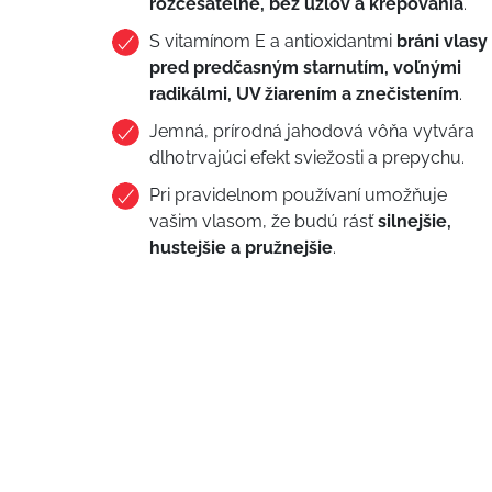
rozčesateľné, bez uzlov a krepovania
.
S vitamínom E a antioxidantmi
bráni vlasy
pred predčasným starnutím, voľnými
radikálmi, UV žiarením a znečistením
.
Jemná, prírodná jahodová vôňa vytvára
dlhotrvajúci efekt sviežosti a prepychu.
Pri pravidelnom používaní umožňuje
vašim vlasom, že budú rásť
silnejšie,
hustejšie a pružnejšie
.