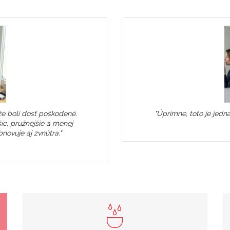
že boli dosť poškodené.
"Úprimne, toto je jedn
ie, pružnejšie a menej
novuje aj zvnútra."