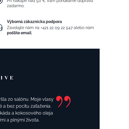
Pri nákupe nad 50 € Vám ponúkame dopravu
zadarmo.
Výborná zákaznícka podpora
Zavolajte nám na
+421 22 09 22 547
alebo nám
pošlite email
.
VIVE
šla zo salónu. Moje vlasy
é a bez pocitu zaťaženia.
okáda a kokosového oleja
ími a plnými života.