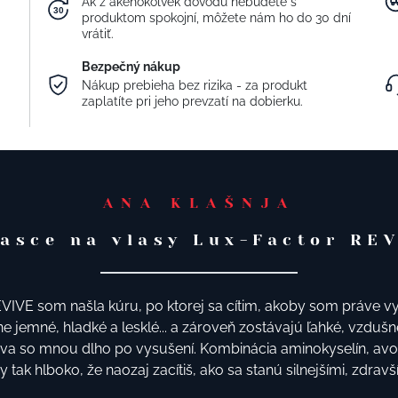
Ak z akéhokoľvek dôvodu nebudete s
produktom spokojní, môžete nám ho do 30 dní
vrátiť.
Bezpečný nákup
Nákup prebieha bez rizika - za produkt
zaplatíte pri jeho prevzatí na dobierku.
ANA KLAŠNJA
asce na vlasy Lux-Factor RE
IVE som našla kúru, po ktorej sa cítim, akoby som práve vy
ne jemné, hladké a lesklé... a zároveň zostávajú ľahké, vzdušn
áva so mnou dlho po vysušení. Kombinácia aminokyselín, av
 tak hlboko, že naozaj zacítiš, ako sa stanú silnejšími, zdravš