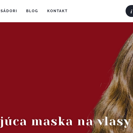
i
SÁDORI
(current)
BLOG
(current)
KONTAKT
(current)
júca maska na vlasy