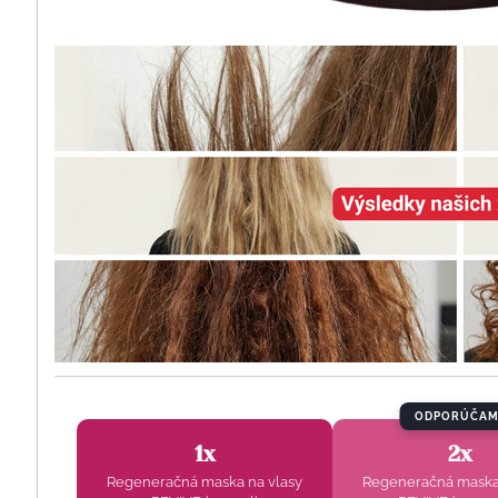
ODPORÚČAM
1x
2x
Regeneračná maska na vlasy
Regeneračná maska 