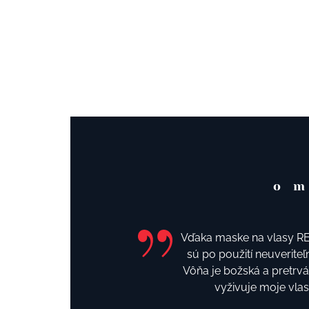
o m
Vďaka maske na vlasy REV
sú po použití neuveriteľ
Vôňa je božská a pretrv
vyživuje moje vlasy