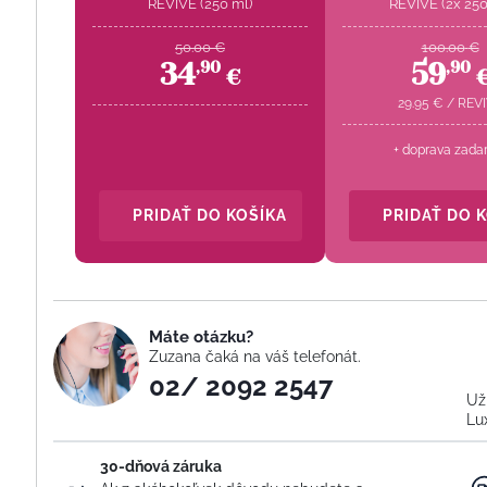
REVIVE (250 ml)
REVIVE (2x 250
50.00
€
100.00
€
34
59
,
90
,
90
€
29.95
€
/
REV
+ doprava zada
PRIDAŤ DO KOŠÍKA
PRIDAŤ DO 
Máte otázku?
Zuzana čaká na váš telefonát.
02/ 2092 2547
Už
Lu
30-dňová záruka