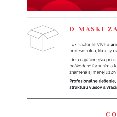
O MASKI Z
Lux-Factor REVIVE
s pr
profesionálnu, klinicky 
Ide o najúčinnejšiu prír
poškodené farbením a te
znamená aj menej uzlov 
Profesionálne riešenie,
štruktúru vlasov a vracia
ČO