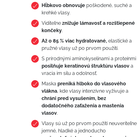
Hĺbkovo obnovuje
poškodené, suché a
krehké vlasy.
Viditeľne
znižuje lámavosť a rozštiepené
končeky
.
Až o 85 % viac hydratované,
elastické a
pružné vlasy už po prvom použití.
S prírodnými aminokyselinami a proteínmi
posilňuje keratínovú štruktúru vlasov
a
vracia im silu a odolnosť.
Maska
preniká hlboko do vlasového
vlákna
, kde vlasy intenzívne vyživuje a
chráni pred vysušením, bez
dodatočného zaťaženia a mastenia
vlasov
.
Vlasy sú už po prvom použití neuveriteľne
jemné, hladké a jednoducho