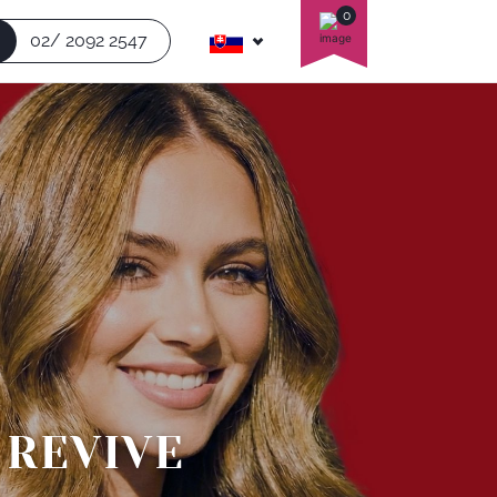
0
02/ 2092 2547
 REVIVE