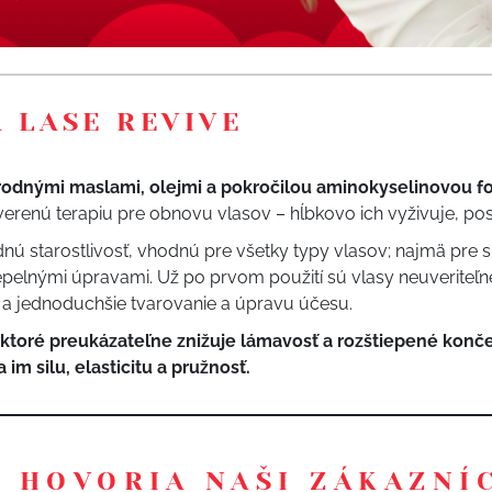
A LASE REVIVE
írodnými maslami, olejmi a pokročilou aminokyselinovou 
overenú terapiu pre obnovu vlasov – hĺbkovo ich vyživuje, posi
odnú starostlivosť, vhodnú pre všetky typy vlasov; najmä pre 
pelnými úpravami. Už po prvom použití sú vlasy neuveriteľn
a jednoduchšie tvarovanie a úpravu účesu.
 ktoré preukázateľne znižuje lámavosť a rozštiepené konče
 im silu, elasticitu a pružnosť.
 HOVORIA NAŠI ZÁKAZNÍ