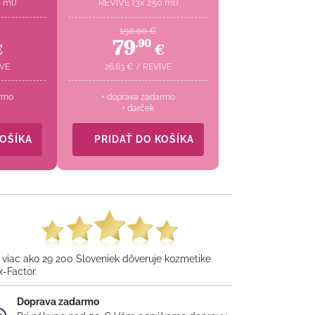
 ml)
REVIVE (3x 250 ml)
150.00
€
79
,
90
€
€
IVE
26.63
€
/
REVIVE
rmo
+ doprava zadarmo
+ darček
KOŠÍKA
PRIDAŤ DO KOŠÍKA
 viac ako 29 200 Sloveniek dôveruje kozmetike
x-Factor.
Doprava zadarmo