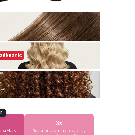
E
3x
na vlasy
Regeneračná maska na vlasy