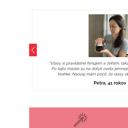
som
"Vlasy si pravidelne fénujem a žehlím, tak
šie,
Po tejto maske sú na dotyk oveľa jemnejš
sú
krehké. Naozaj mám pocit, že vlasy ob
Petra, 41 rokov