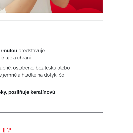
formulou
predstavuje
lňuje a chráni.
suché, oslabené, bez lesku alebo
e jemné a hladké na dotyk, čo
ky, posilňuje keratínovú
CI?