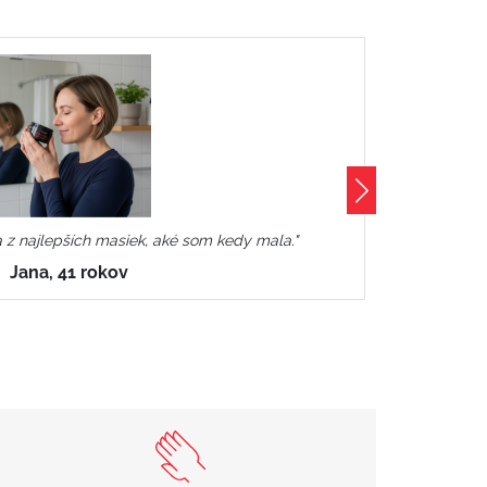
a z najlepších masiek, aké som kedy mala."
"Ú
Jana, 41 rokov