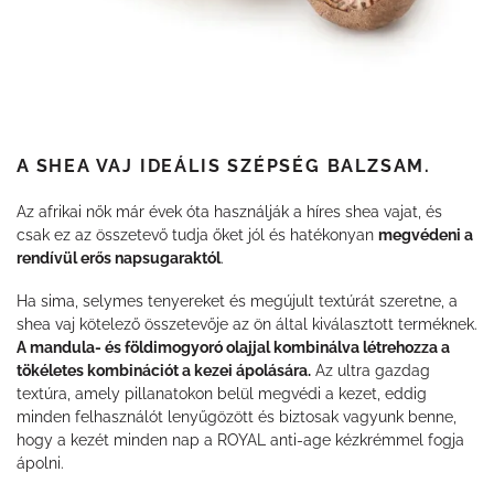
A SHEA VAJ IDEÁLIS SZÉPSÉG BALZSAM.
Az afrikai nők már évek óta használják a híres shea vajat, és
csak ez az összetevő tudja őket jól és hatékonyan
megvédeni a
rendívül erős napsugaraktól
.
Ha sima, selymes tenyereket és megújult textúrát szeretne, a
shea vaj kötelező összetevője az ön által kiválasztott terméknek.
A mandula- és földimogyoró olajjal kombinálva létrehozza a
tökéletes kombinációt a kezei ápolására.
Az ultra gazdag
textúra, amely pillanatokon belül megvédi a kezet, eddig
minden felhasználót lenyűgözött és biztosak vagyunk benne,
hogy a kezét minden nap a ROYAL anti-age kézkrémmel fogja
ápolni.