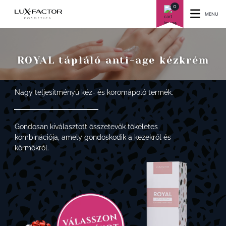
0
MENU
ROYAL tápláló anti-age kézkrém
Nagy teljesítményű kéz- és körömápoló termék.
Gondosan kiválasztott összetevők tökéletes
kombinációja, amely gondoskodik a kezekről és
körmökről.