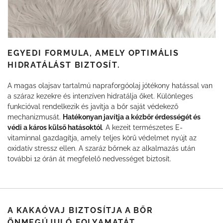
EGYEDI FORMULA, AMELY OPTIMÁLIS
HIDRATÁLÁST BIZTOSÍT.
A magas olajsav tartalmú napraforgóolaj jótékony hatással van
a száraz kezekre és intenzíven hidratálja őket. Különleges
funkcióval rendelkezik és javítja a bőr saját védekező
mechanizmusát.
Hatékonyan javítja a kézbőr érdességét és
védi a káros külső hatásoktól
. A kezeit természetes E-
vitaminnal gazdagítja, amely teljes körű védelmet nyújt az
oxidatív stressz ellen. A szaráz bőrnek az alkalmazás után
további 12 órán át megfelelő nedvességet biztosít.
A KAKAÓVAJ BIZTOSÍTJA A BŐR
ÖNMEGÚJULÓ FOLYAMATÁT.