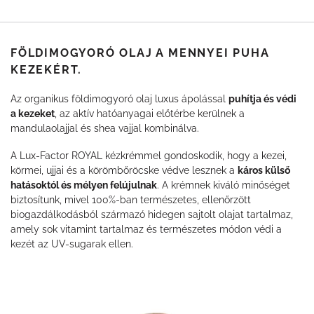
FÖLDIMOGYORÓ OLAJ A MENNYEI PUHA
KEZEKÉRT.
Az organikus földimogyoró olaj luxus ápolással
puhítja és védi
a kezeket
, az aktív hatóanyagai előtérbe kerülnek a
mandulaolajjal és shea vajjal kombinálva.
A Lux-Factor ROYAL kézkrémmel gondoskodik, hogy a kezei,
körmei, ujjai és a körömbőröcske védve lesznek a
káros külső
hatásoktól és mélyen felújulnak
. A krémnek kiváló minőséget
biztosítunk, mivel 100%-ban természetes, ellenőrzött
biogazdálkodásból származó hidegen sajtolt olajat tartalmaz,
amely sok vitamint tartalmaz és természetes módon védi a
kezét az UV-sugarak ellen.