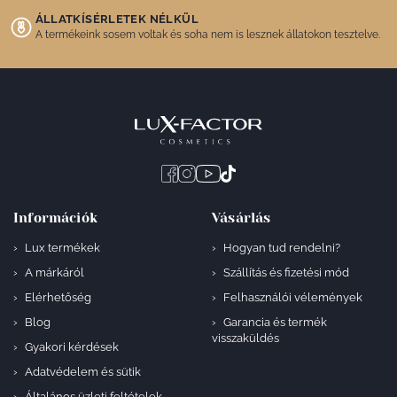
ÁLLATKÍSÉRLETEK NÉLKÜL
A termékeink sosem voltak és soha nem is lesznek állatokon tesztelve.
Információk
Vásárlás
Lux termékek
Hogyan tud rendelni?
A márkáról
Szállítás és fizetési mód
Elérhetőség
Felhasználói vélemények
Blog
Garancia és termék
visszaküldés
Gyakori kérdések
Adatvédelem és sütik
Általános üzleti feltételek