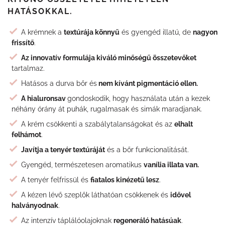
HATÁSOKKAL.
A krémnek a
textúrája könnyű
és gyengéd illatú, de
nagyon
frissítő
.
Az innovatív formulája kiváló minőségű összetevőket
tartalmaz.
Hatásos a durva bőr és
nem kívánt pigmentáció ellen.
A hialuronsav
gondoskodik, hogy használata után a kezek
néhány órány át puhák, rugalmasak és simák maradjanak.
A krém csökkenti a szabálytalanságokat és az
elhalt
felhámot
.
Javítja a tenyér textúráját
és a bőr funkcionalitását.
Gyengéd, természetesen aromatikus
vanília illata van.
A tenyér felfrissül és
fiatalos kinézetű lesz
.
A kézen lévő szeplők láthatóan csökkenek és
idővel
halványodnak
.
Az intenzív táplálóolajoknak
regeneráló hatásúak
.