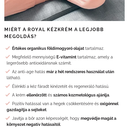
MIÉRT A ROYAL KÉZKRÉM A LEGJOBB
MEGOLDÁS?
Értékes organikus földimogyoró olajat
tartalmaz.
Megfelelő mennyiségű
E-vitamint
tartalmaz, amely a
legerősebb antioxidánsnak számít.
Az anti-age hatás
már 2 hét rendszeres használat után
látható.
Élénkíti a kéz fáradt kinézetét és regeneráló hatású.
A krém
ellenőrzött
és
számos kozmetológus ajánlja
.
Pozitív hatással van a hegek csökkentésére és
oxigénnel
gazdagítja a sejteket
.
Javítja a bőr azon képességét, hogy
megvédje magát a
környezet negatív hatásaitól
.