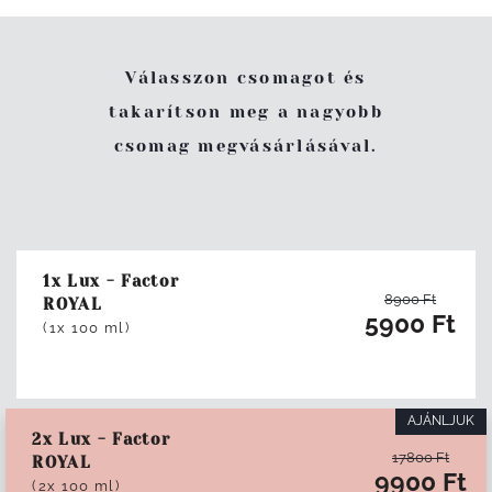
Válasszon csomagot és
takarítson meg a nagyobb
csomag megvásárlásával.
1x Lux - Factor
8900
Ft
ROYAL
5900
Ft
(1x 100 ml)
AJÁNLJUK
2x Lux - Factor
17800
Ft
ROYAL
9900
Ft
(2x 100 ml)