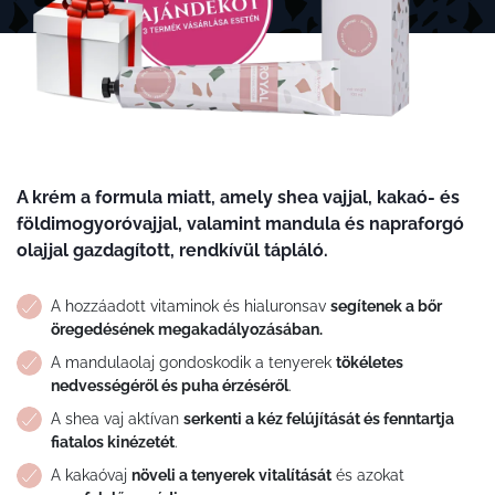
A krém a formula miatt, amely shea vajjal, kakaó- és
földimogyoróvajjal, valamint mandula és napraforgó
olajjal gazdagított, rendkívül tápláló.
A hozzáadott vitaminok és hialuronsav
segítenek a bőr
öregedésének megakadályozásában.
A mandulaolaj gondoskodik a tenyerek
tökéletes
nedvességéről és puha érzéséről
.
A shea vaj aktívan
serkenti a kéz felújítását és fenntartja
fiatalos kinézetét
.
A kakaóvaj
növeli a tenyerek vitalítását
és azokat