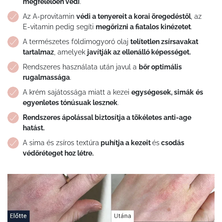
megfelelően védi
.
Az A-provitamin
védi a tenyereit a korai öregedéstől
, az
E-vitamin pedig segíti
megőrizni a fiatalos kinézetet
.
A természetes földimogyoró olaj
telítetlen zsírsavakat
tartalmaz
, amelyek
javítják az ellenálló képességet.
Rendszeres használata után javul a
bőr optimális
rugalmassága
.
A krém sajátossága miatt a kezei
egységesek, simák
és
egyenletes tónúsuak lesznek
.
Rendszeres ápolással biztosítja a tökéletes anti-age
hatást.
A sima és zsíros textúra
puhítja a kezeit
és
csodás
védőréteget hoz létre.