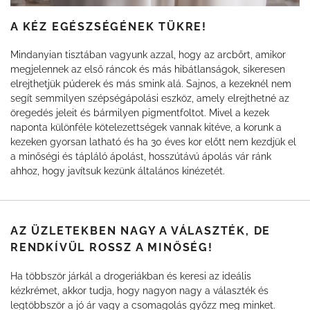
A KÉZ EGÉSZSÉGÉNEK TÜKRE!
Mindanyian tisztában vagyunk azzal, hogy az arcbőrt, amikor
megjelennek az első ráncok és más hibátlanságok, sikeresen
elrejthetjük púderek és más smink alá. Sajnos, a kezeknél nem
segít semmilyen szépségápolási eszköz, amely elrejthetné az
öregedés jeleit és bármilyen pigmentfoltot. Mivel a kezek
naponta különféle kötelezettségek vannak kitéve, a korunk a
kezeken gyorsan latható és ha 30 éves kor előtt nem kezdjük el
a minőségi és tápláló ápolást, hosszútávú ápolás vár ránk
ahhoz, hogy javítsuk kezünk általános kinézetét.
AZ ÜZLETEKBEN NAGY A VÁLASZTÉK, DE
RENDKÍVÜL ROSSZ A MINŐSÉG!
Ha többször járkál a drogeriákban és keresi az ideális
kézkrémet, akkor tudja, hogy nagyon nagy a választék és
legtöbbször a jó ár vagy a csomagolás győzz meg minket.