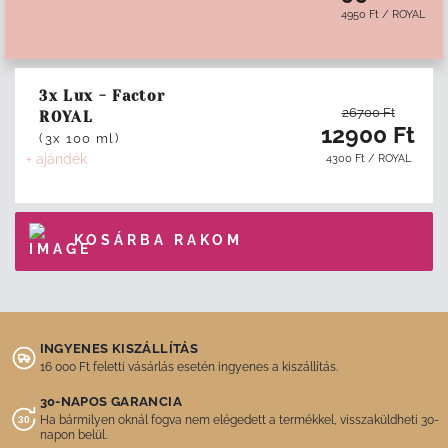
4950
Ft
/
ROYAL
3x Lux - Factor
26700
Ft
ROYAL
12900
Ft
(3x 100 ml)
+ ajándék
4300
Ft
/
ROYAL
KOSÁRBA RAKOM
INGYENES KISZÁLLÍTÁS
16 000 Ft feletti vásárlás esetén ingyenes a kiszállítás.
30-NAPOS GARANCIA
Ha bármilyen oknál fogva nem elégedett a termékkel, visszaküldheti 30-
napon belül.