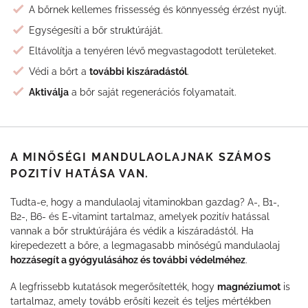
A bőrnek kellemes frissesség és könnyesség érzést nyújt.
Egységesíti a bőr struktúráját.
Eltávolítja a tenyéren lévő megvastagodott területeket.
Védi a bőrt a
további kiszáradástól
.
Aktiválja
a bőr saját regenerációs folyamatait.
A MINŐSÉGI MANDULAOLAJNAK SZÁMOS
POZITÍV HATÁSA VAN.
Tudta-e, hogy a mandulaolaj vitaminokban gazdag? A-, B1-,
B2-, B6- és E-vitamint tartalmaz, amelyek pozitív hatással
vannak a bőr struktúrájára és védik a kiszáradástól. Ha
kirepedezett a bőre, a legmagasabb minőségű mandulaolaj
hozzásegít a gyógyulásához és további védelméhez
.
A legfrissebb kutatások megerősítették, hogy
magnéziumot
is
tartalmaz, amely tovább erősíti kezeit és teljes mértékben