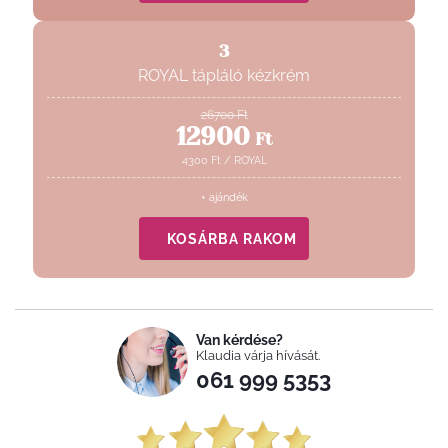
3
ROYAL tápláló kézkrém
26700
Ft
12900
Ft
4300
Ft
/
ROYAL
+ ajándék
KOSÁRBA RAKOM
Van kérdése?
Klaudia várja hívását.
061 999 5353