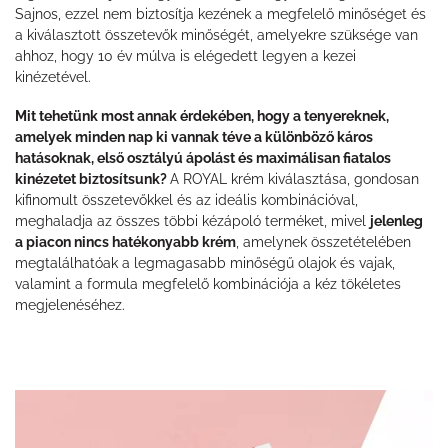
Sajnos, ezzel nem biztosítja kezének a megfelelő minőséget és
a kiválasztott összetevők minőségét, amelyekre szüksége van
ahhoz, hogy 10 év múlva is elégedett legyen a kezei
kinézetével.
Mit tehetünk most annak érdekében, hogy a tenyereknek,
amelyek minden nap ki vannak téve a különböző káros
hatásoknak, első osztályú ápolást és maximálisan fiatalos
kinézetet biztosítsunk?
A ROYAL krém kiválasztása, gondosan
kifinomult összetevőkkel és az ideális kombinációval,
meghaladja az összes többi kézápoló terméket, mivel
jelenleg
a piacon nincs hatékonyabb krém
, amelynek összetételében
megtalálhatóak a legmagasabb minőségű olajok és vajak,
valamint a formula megfelelő kombinációja a kéz tökéletes
megjelenéséhez.