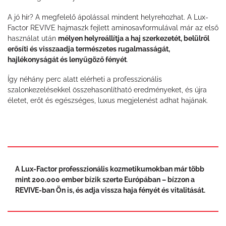
A jó hír? A megfelelő ápolással mindent helyrehozhat. A Lux-
Factor REVIVE hajmaszk fejlett aminosavformulával már az első
használat után
mélyen helyreállítja a haj szerkezetét, belülről
erősíti és visszaadja természetes rugalmasságát,
hajlékonyságát és lenyűgöző fényét
.
Így néhány perc alatt elérheti a professzionális
szalonkezelésekkel összehasonlítható eredményeket, és újra
életet, erőt és egészséges, luxus megjelenést adhat hajának.
A Lux-Factor professzionális kozmetikumokban már több
mint 200.000 ember bízik szerte Európában – bízzon a
REVIVE-ban Ön is, és adja vissza haja fényét és vitalitását.