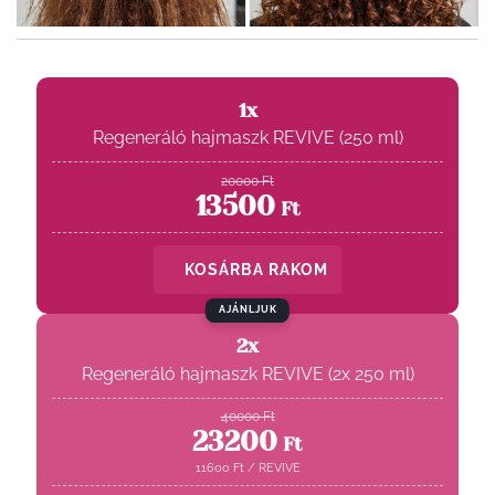
1x
Regeneráló hajmaszk REVIVE (250 ml)
20000
Ft
13500
Ft
KOSÁRBA RAKOM
AJÁNLJUK
2x
Regeneráló hajmaszk REVIVE (2x 250 ml)
40000
Ft
23200
Ft
11600
Ft
/
REVIVE