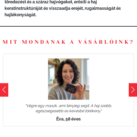
töredezést és a száraz hajvégeket, erősíti a haj
keratinstruktúráját és visszaadja erejét, rugalmasságát és
hajlékonyságát.
MIT MONDANAK A VÁSÁRLÓINK?
"Végre egy maszk, ami tényleg segít. A haj szebb,
egészségesebb es kevésbé törékeny."
Éva, 58 éves