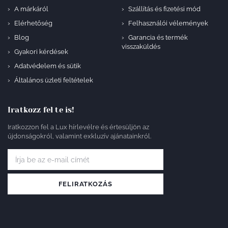
A márkáról
Szállítás és fizetési mód
Elérhetőség
Felhasználói vélemények
Blog
Garancia és termék
visszaküldés
Gyakori kérdések
Adatvédelem és sütik
Általános üzleti feltételek
Iratkozz fel te is!
Iratkozzon fel a Lux hírlevélre és értesüljön az
újdonságokról, valamint exkluzív ajánatainkról.
FELIRATKOZÁS