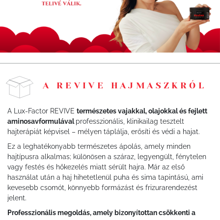
A REVIVE HAJMASZKRÓL
A Lux-Factor REVIVE
természetes vajakkal, olajokkal és fejlett
aminosavformulával
professzionális, klinikailag tesztelt
hajterápiát képvisel – mélyen táplálja, erősíti és védi a hajat.
Ez a leghatékonyabb természetes ápolás, amely minden
hajtípusra alkalmas; különösen a száraz, legyengült, fénytelen
vagy festés és hőkezelés miatt sérült hajra. Már az első
használat után a haj hihetetlenül puha és sima tapintású, ami
kevesebb csomót, könnyebb formázást és frizurarendezést
jelent.
Professzionális megoldás, amely bizonyítottan csökkenti a