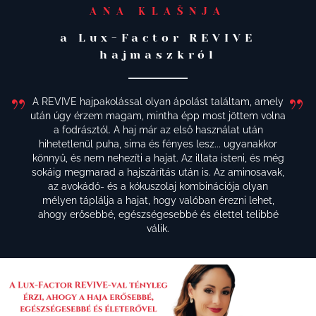
ANA KLAŠNJA
a Lux-Factor REVIVE
hajmaszkról
A REVIVE hajpakolással olyan ápolást találtam, amely
után úgy érzem magam, mintha épp most jöttem volna
a fodrásztól. A haj már az első használat után
hihetetlenül puha, sima és fényes lesz... ugyanakkor
könnyű, és nem nehezíti a hajat. Az illata isteni, és még
sokáig megmarad a hajszárítás után is. Az aminosavak,
az avokádó- és a kókuszolaj kombinációja olyan
mélyen táplálja a hajat, hogy valóban érezni lehet,
ahogy erősebbé, egészségesebbé és élettel telibbé
válik.