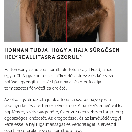
HONNAN TUDJA, HOGY A HAJA SÜRGŐSEN
HELYREÁLLÍTÁSRA SZORUL?
Ha törékeny, száraz és sérült, élettelen hajjal küzd, nincs
egyedül. A gyakori festés, hőkezelés, stressz és környezeti
hatások gyengítik, kiszárítják a hajat és megfosztják
természetes fényétől és erejétől.
Az első figyelmeztető jelek a törés, a száraz hajvégek, a
vékonyodás és a volumen elvesztése. A haj érzékennyé válik a
napfényre, szélre vagy hőre, és egyre nehezebben tartja meg
egészséges kinézetét. Az öregedéssel és az ismétlődő vegyi
kezeléssel a haj rugalmasságát és védőrétegét is elveszíti,
ezért még törékennyé és sérültebb lesz.