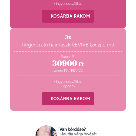
+ ingyenes szállítás
KOSÁRBA RAKOM
3x
Regeneráló hajmaszk REVIVE (3x 250 ml)
60000
Ft
30900
Ft
10300
Ft
/
REVIVE
+ ingyenes szállítás
+ ajándék
KOSÁRBA RAKOM
Van kérdése?
Klaudia várja hívását.