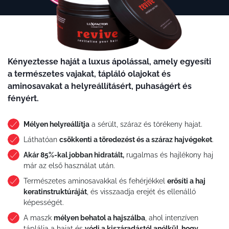
Kényeztesse haját a luxus ápolással, amely egyesíti
a természetes vajakat, tápláló olajokat és
aminosavakat a helyreállításért, puhaságért és
fényért.
Mélyen helyreállítja
a sérült, száraz és törékeny hajat.
Láthatóan
csökkenti a töredezést és a száraz hajvégeket
.
Akár 85%-kal jobban hidratált,
rugalmas és hajlékony haj
már az első használat után.
Természetes aminosavakkal és fehérjékkel
erősíti a haj
keratinstruktúráját
, és visszaadja erejét és ellenálló
képességét.
A maszk
mélyen behatol a hajszálba
, ahol intenzíven
táplálja a hajat és
védi a kiszáradástól anélkül, hogy