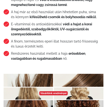
megnehezítené vagy zsírossá tenné
.
A haj már az első használat után hihetetlen puha, sima
és könnyen
kifésülhető csomók és bolyhosodás nélkül
.
E-vitaminnal és antioxidánsokkal
védi a hajat a korai
öregedéstől, szabadgyököktől, UV-sugárzástól és
szennyeződésektől
.
A finom, természetes eperi illat hosszan tartó frissesség
és luxus érzetét kelti.
Rendszeres használat mellett a haja
erősebben
,
vastagabban és rugalmasabban
nő.