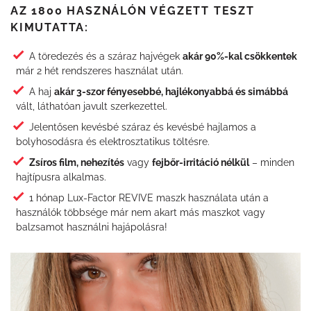
AZ 1800 HASZNÁLÓN VÉGZETT TESZT
KIMUTATTA:
A töredezés és a száraz hajvégek
akár 90%-kal csökkentek
már 2 hét rendszeres használat után.
A haj
akár 3-szor fényesebbé, hajlékonyabbá és simábbá
vált, láthatóan javult szerkezettel.
Jelentősen kevésbé száraz és kevésbé hajlamos a
bolyhosodásra és elektrosztatikus töltésre.
Zsíros film, nehezítés
vagy
fejbőr-irritáció nélkül
– minden
hajtípusra alkalmas.
1 hónap Lux-Factor REVIVE maszk használata után a
használók többsége már nem akart más maszkot vagy
balzsamot használni hajápolásra!