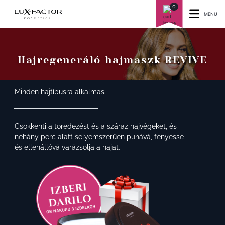
0
MENU
Hajregeneráló hajmaszk REVIVE
Minden hajtípusra alkalmas.
Csökkenti a töredezést és a száraz hajvégeket, és
néhány perc alatt selyemszerűen puhává, fényessé
és ellenállóvá varázsolja a hajat.