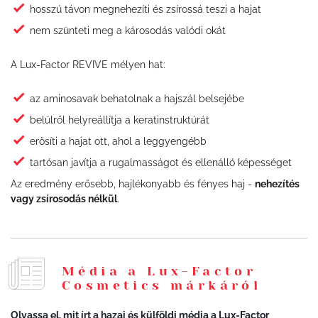
hosszú távon megnehezíti és zsírossá teszi a hajat
nem szünteti meg a károsodás valódi okát
A Lux-Factor REVIVE mélyen hat:
az aminosavak behatolnak a hajszál belsejébe
belülről helyreállítja a keratinstruktúrát
erősíti a hajat ott, ahol a leggyengébb
tartósan javítja a rugalmasságot és ellenálló képességet
Az eredmény erősebb, hajlékonyabb és fényes haj -
nehezítés
vagy zsírosodás nélkül
.
Média a Lux-Factor
Cosmetics márkáról
Olvassa el, mit írt a hazai és külföldi média a Lux-Factor