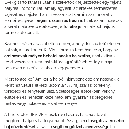
Évekig tartó kutatás után a szakértők kifejlesztettek egy fejlett
helyreállító formulát, amely egyesíti az értékes természetes
vajakat és olajokat három esszenciális aminosav innovatív
kombinációjával:
arginin, szerin és treonin
. Ezek az aminosavak
a keratin alapvető építőkövei, a
fő fehérje
, amelyből hajunk
természetesen áll.
Számos más maszkkal ellentétben, amelyek csak felületesen
hatnak, a Lux-Factor REVIVE formula lehetővé teszi, hogy az
aminosavak mélyen behatoljanak a hajszálba
, ahol aktívan
részt vesznek a keratinstruktúra újjáépítésében. Így a hajat
pontosan ott erősítik, ahol a leggyengébb.
Miért fontos ez? Amikor a hajból hiányoznak az aminosavak, a
keratinstruktúra elkezd lebomlani. A haj száraz, törékeny,
töredező és fénytelen lesz. Szélsőséges esetekben vékony,
élettelen és nehezen kezelhető, ami gyakran az öregedés,
festés vagy hőkezelés következménye.
A Lux-Factor REVIVE maszk rendszeres használatával
megfordíthatja ezt a folyamatot. Az arginin
elősegíti az erősebb
haj növekedését
, a szerin
segít megőrizni a nedvességet
, a