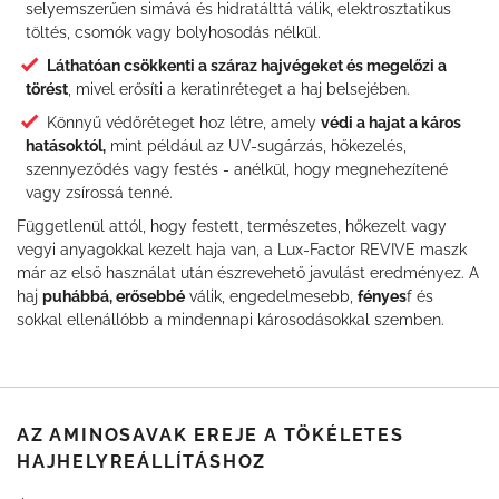
selyemszerűen simává és hidratálttá válik, elektrosztatikus
töltés, csomók vagy bolyhosodás nélkül.
Láthatóan csökkenti a száraz hajvégeket és megelőzi a
törést
, mivel erősíti a keratinréteget a haj belsejében.
Könnyű védőréteget hoz létre, amely
védi a hajat a káros
hatásoktól,
mint például az UV-sugárzás, hőkezelés,
szennyeződés vagy festés - anélkül, hogy megnehezítené
vagy zsírossá tenné.
Függetlenül attól, hogy festett, természetes, hőkezelt vagy
vegyi anyagokkal kezelt haja van, a Lux-Factor REVIVE maszk
már az első használat után észrevehető javulást eredményez. A
haj
puhábbá, erősebbé
válik, engedelmesebb,
fényes
f és
sokkal ellenállóbb a mindennapi károsodásokkal szemben.
AZ AMINOSAVAK EREJE A TÖKÉLETES
HAJHELYREÁLLÍTÁSHOZ