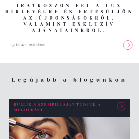
IRATKOZZON FEL A LUX
HÍRLEVÉLRE ÉS ÉRTESÜLJÖN
AZ ÚJDONSÁGOKRÓL,
VALAMINT EXKLUZÍV
AJÁNATAINKRÓL.
Legújabb a blogunkon
HULLIK A SZEMPILLÁJA? TUDJUK A
MEGOLDÁST!