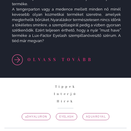
terméke.
A tengerparton vagy a medence mellett minden nő minél
kevesebb olyan kozmetikai terméket szeretne, amelyek
megterhelik bőrüket. Nyaraláskor természetesen nincs időnk
a tökéletes sminkre, a szempillaspirál pedig a vizben gyorsan
szétkenődik. Ezért teljesen érthető, hogy a nyár ˝must have˝
terméke a Lux-Factor Eyelash szempillanövesztő szérum. A
tiéd már megvan?
OLVASS TOVÁBB
Tippek
(current)
Interjú
(current)
Hírek
(current)
4DHYALURON
(CURRENT)
EYELASH
(CURRENT)
AQUAROYAL
(CURRENT)