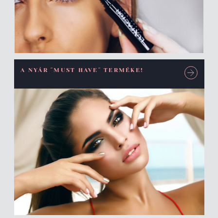
A NYÁR ˝MUST HAVE˝ TERMÉKE!