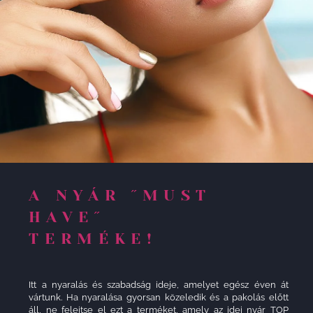
A NYÁR ˝MUST
HAVE˝
TERMÉKE!
Itt a nyaralás és szabadság ideje, amelyet egész éven át
vártunk. Ha nyaralása gyorsan közeledik és a pakolás előtt
áll, ne felejtse el ezt a terméket, amely az idei nyár TOP