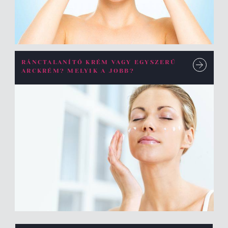
RÁNCTALANÍTÓ KRÉM VAGY EGYSZERŰ
ARCKRÉM? MELYIK A JOBB?