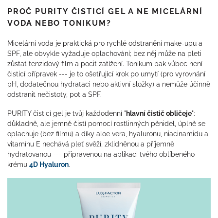
PROČ PURITY ČISTICÍ GEL A NE MICELÁRNÍ
VODA NEBO TONIKUM?
Micelární voda je praktická pro rychlé odstranění make-upu a
SPF, ale obvykle vyžaduje oplachování; bez něj může na pleti
zůstat tenzidový film a pocit zatížení. Tonikum pak vůbec není
čisticí přípravek --- je to ošetřující krok po umytí (pro vyrovnání
pH, dodatečnou hydrataci nebo aktivní složky) a nemůže účinně
odstranit nečistoty, pot a SPF.
PURITY čisticí gel je tvůj každodenní "
hlavní čistič obličeje
":
důkladně, ale jemně čistí pomocí rostlinných pěnidel, úplně se
oplachuje (bez filmu) a díky aloe vera, hyaluronu, niacinamidu a
vitamínu E nechává pleť svěží, zklidněnou a příjemně
hydratovanou --- připravenou na aplikaci tvého oblíbeného
krému
4D Hyaluron
.