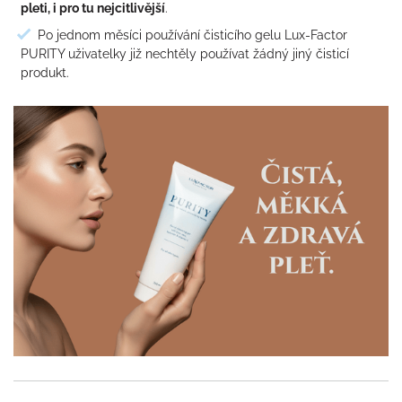
pleti, i pro tu nejcitlivější
.
Po jednom měsíci používání čisticího gelu Lux-Factor
PURITY uživatelky již nechtěly používat žádný jiný čisticí
produkt.