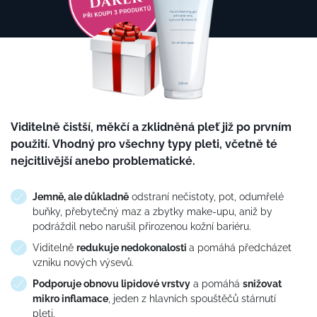
Viditelně čistší, měkčí a zklidněná pleť již po prvním
použití. Vhodný pro všechny typy pleti, včetně té
nejcitlivější anebo problematické.
Jemně, ale důkladně
odstraní nečistoty, pot, odumřelé
buňky, přebytečný maz a zbytky make-upu, aniž by
podráždil nebo narušil přirozenou kožní bariéru.
Viditelně
redukuje nedokonalosti
a pomáhá předcházet
vzniku nových výsevů.
Podporuje obnovu lipidové vrstvy
a pomáhá
snižovat
mikro inflamace
, jeden z hlavních spouštěčů stárnutí
pleti.