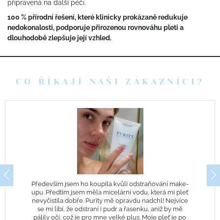
připravená na další péči.
100 % přírodní řešení, které klinicky prokázaně redukuje
nedokonalosti, podporuje přirozenou rovnováhu pleti a
dlouhodobě zlepšuje její vzhled.
CO ŘÍKAJÍ NAŠI ZÁKAZNÍCI?
Především jsem ho koupila kvůli odstraňování make-
upu. Předtím jsem měla micelární vodu, která mi pleť
nevyčistila dobře. Purity mě opravdu nadchl! Nejvíce
se mi líbí, že odstraní i pudr a řasenku, aniž by mě
pálily oči, což je pro mne velké plus. Moje pleť je po