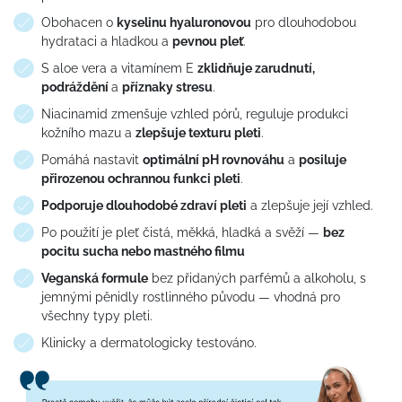
Obohacen o
kyselinu hyaluronovou
pro dlouhodobou
hydrataci a hladkou a
pevnou pleť
.
S aloe vera a vitamínem E
zklidňuje zarudnutí,
podráždění
a
příznaky stresu
.
Niacinamid zmenšuje vzhled pórů, reguluje produkci
kožního mazu a
zlepšuje texturu pleti
.
Pomáhá nastavit
optimální pH rovnováhu
a
posiluje
přirozenou ochrannou funkci pleti
.
Podporuje dlouhodobé zdraví pleti
a zlepšuje její vzhled.
Po použití je pleť čistá, měkká, hladká a svěží —
bez
pocitu sucha nebo mastného filmu
Veganská formule
bez přidaných parfémů a alkoholu, s
jemnými pěnidly rostlinného původu — vhodná pro
všechny typy pleti.
Klinicky a dermatologicky testováno.