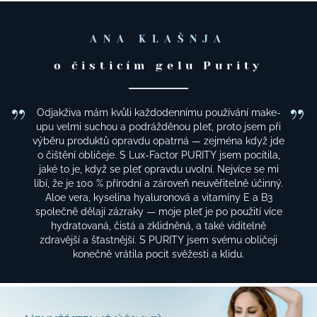
ANA KLAŠNJA
o čisticím gelu Purity
Odjakživa mám kvůli každodennímu používání make-
upu velmi suchou a podrážděnou pleť, proto jsem při
výběru produktů opravdu opatrná — zejména když jde
o čištění obličeje. S Lux-Factor PURITY jsem pocítila,
jaké to je, když se pleť opravdu uvolní. Nejvíce se mi
líbí, že je 100 % přírodní a zároveň neuvěřitelně účinný.
Aloe vera, kyselina hyaluronová a vitamíny E a B3
společně dělají zázraky — moje pleť je po použití více
hydratovaná, čistá a zklidněná, a také viditelně
zdravější a šťastnější. S PURITY jsem svému obličeji
konečně vrátila pocit svěžesti a klidu.