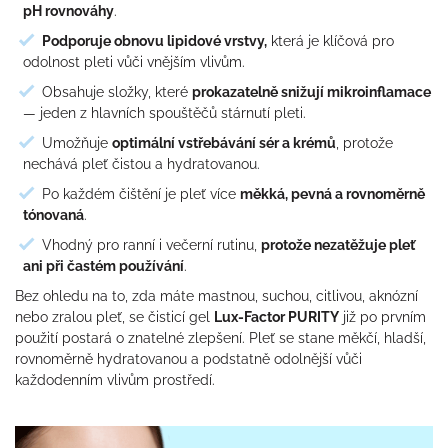
pH rovnováhy
.
Podporuje obnovu lipidové vrstvy,
která je klíčová pro
odolnost pleti vůči vnějším vlivům.
Obsahuje složky, které
prokazatelně snižují mikroinflamace
— jeden z hlavních spouštěčů stárnutí pleti.
Umožňuje
optimální vstřebávání sér a krémů
, protože
nechává pleť čistou a hydratovanou.
Po každém čištění je pleť více
měkká, pevná a rovnoměrně
tónovaná
.
Vhodný pro ranní i večerní rutinu,
protože nezatěžuje pleť
ani při častém používání
.
Bez ohledu na to, zda máte mastnou, suchou, citlivou, aknózní
nebo zralou pleť, se čisticí gel
Lux-Factor PURITY
již po prvním
použití postará o znatelné zlepšení. Pleť se stane měkčí, hladší,
rovnoměrně hydratovanou a podstatně odolnější vůči
každodenním vlivům prostředí.