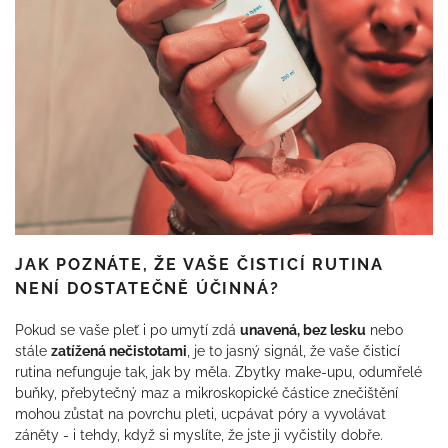
JAK POZNÁTE, ŽE VAŠE ČISTICÍ RUTINA
NENÍ DOSTATEČNĚ ÚČINNÁ?
Pokud se vaše pleť i po umytí zdá
unavená, bez lesku
nebo
stále
zatížená nečistotami
, je to jasný signál, že vaše čisticí
rutina nefunguje tak, jak by měla. Zbytky make-upu, odumřelé
buňky, přebytečný maz a mikroskopické částice znečištění
mohou zůstat na povrchu pleti, ucpávat póry a vyvolávat
záněty - i tehdy, když si myslíte, že jste ji vyčistily dobře.