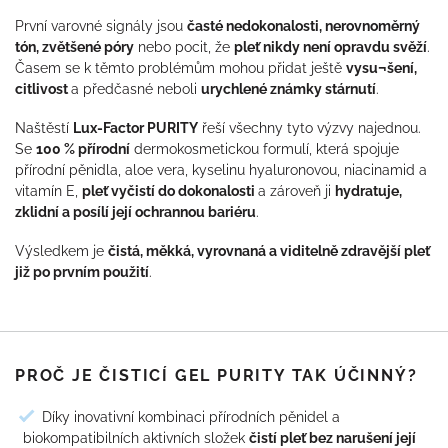
První varovné signály jsou
časté nedokonalosti, nerovnoměrný
tón, zvětšené póry
nebo pocit, že
pleť nikdy není opravdu svěží
.
Časem se k těmto problémům mohou přidat ještě
vysu¬šení,
citlivost
a předčasné neboli
urychlené známky stárnutí
.
Naštěstí
Lux-Factor PURITY
řeší všechny tyto výzvy najednou.
Se
100 % přírodní
dermokosmetickou formulí, která spojuje
přírodní pěnidla, aloe vera, kyselinu hyaluronovou, niacinamid a
vitamín E,
pleť vyčistí do dokonalosti
a zároveň ji
hydratuje,
zklidní a posílí její ochrannou bariéru
.
Výsledkem je
čistá, měkká, vyrovnaná a viditelně zdravější pleť
již po prvním použití
.
PROČ JE ČISTICÍ GEL PURITY TAK ÚČINNÝ?
Díky inovativní kombinaci přírodních pěnidel a
biokompatibilních aktivních složek
čistí pleť bez narušení její