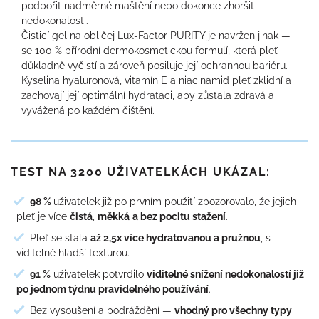
podpořit nadměrné maštění nebo dokonce zhoršit
nedokonalosti.
Čisticí gel na obličej Lux-Factor PURITY je navržen jinak —
se 100 % přírodní dermokosmetickou formulí, která pleť
důkladně vyčistí a zároveň posiluje její ochrannou bariéru.
Kyselina hyaluronová, vitamín E a niacinamid pleť zklidní a
zachovají její optimální hydrataci, aby zůstala zdravá a
vyvážená po každém čištění.
TEST NA 3200 UŽIVATELKÁCH UKÁZAL:
98 %
uživatelek již po prvním použití zpozorovalo, že jejich
pleť je více
čistá
,
měkká
a bez pocitu stažení
.
Pleť se stala
až 2,5x více hydratovanou a pružnou
, s
viditelně hladší texturou.
91 %
uživatelek potvrdilo
viditelné snížení nedokonalostí již
po jednom týdnu pravidelného používání
.
Bez vysoušení a podráždění —
vhodný pro všechny typy