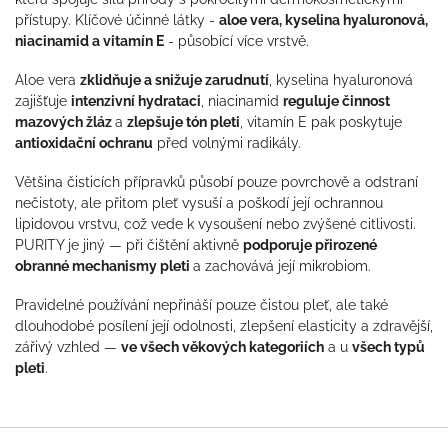
přístupy. Klíčové účinné látky -
aloe vera, kyselina hyaluronová,
niacinamid a vitamín E
- působící více vrstvě.
Aloe vera
zklidňuje a snižuje zarudnutí
, kyselina hyaluronová
zajišťuje
intenzivní hydrataci
, niacinamid
reguluje činnost
mazových žláz
a
zlepšuje tón pleti
, vitamín E pak poskytuje
antioxidační ochranu
před volnými radikály.
Většina čisticích přípravků působí pouze povrchově a odstraní
nečistoty, ale přitom pleť vysuší a poškodí její ochrannou
lipidovou vrstvu, což vede k vysoušení nebo zvýšené citlivosti.
PURITY je jiný — při čištění aktivně
podporuje přirozené
obranné mechanismy pleti
a zachovává její mikrobiom.
Pravidelné používání nepřináší pouze čistou pleť, ale také
dlouhodobé posílení její odolnosti, zlepšení elasticity a zdravější,
zářivý vzhled —
ve všech věkových kategoriích
a u
všech typů
pleti
.