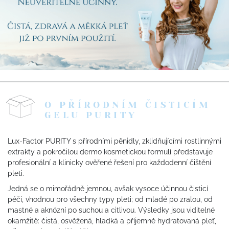
O PŘÍRODNÍM ČISTICÍM
GELU PURITY
Lux-Factor PURITY s přírodními pěnidly, zklidňujícími rostlinnými
extrakty a pokročilou dermo kosmetickou formulí představuje
profesionální a klinicky ověřené řešení pro každodenní čištění
pleti.
Jedná se o mimořádně jemnou, avšak vysoce účinnou čisticí
péči, vhodnou pro všechny typy pleti; od mladé po zralou, od
mastné a aknózní po suchou a citlivou. Výsledky jsou viditelné
okamžitě: čistá, osvěžená, hladká a příjemně hydratovaná pleť,