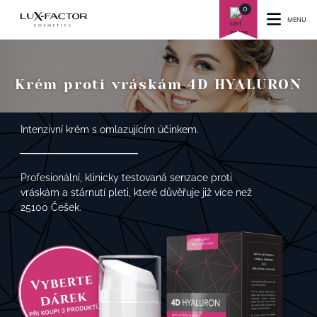
0
MENU
Krém proti vráskám 4D HYALURON
Intenzivní krém s omlazujícím účinkem.
Profesionální, klinicky testovaná senzace proti
vráskám a stárnutí pleti, které důvěřuje již více než
25100 Češek.