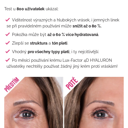
Test u
800 uživatelek
ukázal:
Viditelnost výrazných a hlubokých vrásek, i jemných linek
se při pravidelném používání může
snížit až o 80 %.
Pokožka může být
až o 60 % více hydratovaná
.
Zlepší se
struktura
a
tón pleti
.
Vhodný
pro všechny typy pleti
, i ty nejcitlivější.
Po měsíci používání krému Lux-Factor 4D HYALURON
uživatelky nechtěly používat žádný jiný krém proti vráskám!