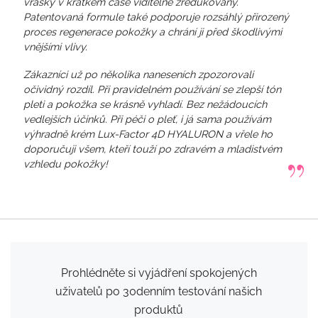
vrásky v krátkém čase viditelně zredukovány.
Patentovaná formule také podporuje rozsáhlý přirozený
proces regenerace pokožky a chrání ji před škodlivými
vnějšími vlivy.
Zákazníci už po několika naneseních zpozorovali
očividný rozdíl. Při pravidelném používání se zlepší tón
pleti a pokožka se krásně vyhladí. Bez nežádoucích
vedlejších účinků. Při péči o pleť, i já sama používám
výhradně krém Lux-Factor 4D HYALURON a vřele ho
doporučuji všem, kteří touží po zdravém a mladistvém
vzhledu pokožky!
Prohlédněte si vyjádření spokojených
uživatelů po 30denním testování našich
produktů