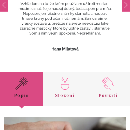
Vzhľadom na to, že krém používam už tretí mesiac,
musím uznať, že je naozaj dobrý, teda aspoň pre mňa.
Nepozorujem žiadne známky starnutia ... naopak
tmavé kruhy pod očami už nemám. Samozrejme,
vrásky zostávajú, pretože na svete neexistujú také
zázračné mastičky, ktoré by úplne zastavili starnutie.
Som s ním veľmi spokojná. Nepreháňam.
Hana Milatová
Popis
Složení
Použití