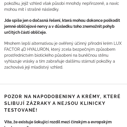
pokožku, jejíž vzhled však působí mnohdy nepřirozeně, a navíc
mohou mít i strašné následky.
Jde spíše jen o dočasná řešení, která mohou dokonce poškodit
jemné obličejové nervy a v důsledku toho znemožnit pohyb
určitých částí obličeje.
Mnohem lepší alternativou je ověřený účinný přírodní krém LUX
FACTOR 4D HYALURON, který zcela bezpečným způsobem
prostřednictvím biotického působení na buněčnou stěnu
vyhlazuje vrásky a tím zabraňuje dalšímu stárnutí pokožky a
zachovává její mladistvý vzhled.
POZOR NA NAPODOBENINY A KRÉMY, KTERÉ
SLIBUJÍ ZÁZRAKY A NEJSOU KLINICKY
TESTOVANÉ!
Víte, že existuje šokující rozdíl mezi čínským a evropským