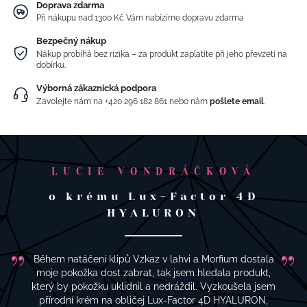
Doprava zdarma
Při nákupu nad 1300 Kč Vám nabízíme dopravu zdarma
Bezpečný nákup
Nákup probíhá bez rizika – za produkt zaplatíte při jeho převzetí na
dobírku.
Výborná zákaznická podpora
Zavolejte nám na
+420 296 182 861
nebo nám
pošlete email
.
LUCIE VONDRÁČKOVÁ
o krému Lux-Factor 4D
HYALURON
Během natáčení klipů Vzkaz v lahvi a Morfium dostala
moje pokožka dost zabrat, tak jsem hledala produkt,
který by pokožku uklidnil a nedráždil. Vyzkoušela jsem
přírodní krém na obličej Lux-Factor 4D HYALURON,