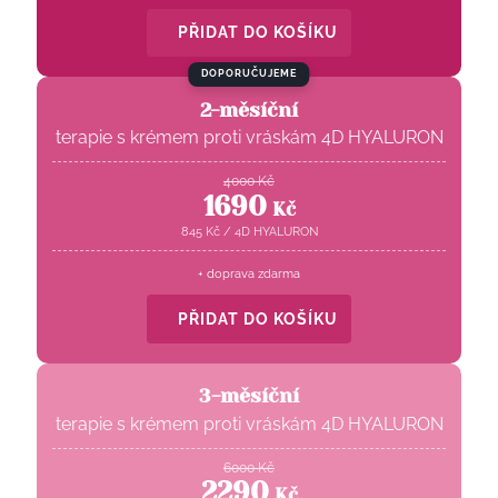
PŘIDAT DO KOŠÍKU
DOPORUČUJEME
2-měsíční
terapie s krémem proti vráskám 4D HYALURON
4000
Kč
1690
Kč
845
Kč
/
4D HYALURON
+ doprava zdarma
PŘIDAT DO KOŠÍKU
3-měsíční
terapie s krémem proti vráskám 4D HYALURON
6000
Kč
2290
Kč