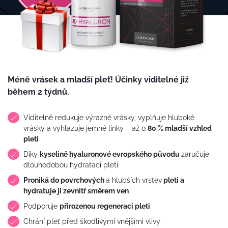
Méně vrásek a mladší pleť! Účinky viditelné již
během 2 týdnů.
Viditelně redukuje výrazné vrásky, vyplňuje hluboké
vrásky a vyhlazuje jemné linky – až o
80 % mladší vzhled
pleti
Díky
kyselině hyaluronové evropského původu
zaručuje
dlouhodobou hydrataci pleti
Proniká do povrchových
a hlubších vrstev
pleti a
hydratuje ji zevnitř směrem ven
Podporuje
přirozenou regeneraci pleti
Chrání pleť před škodlivými vnějšími vlivy