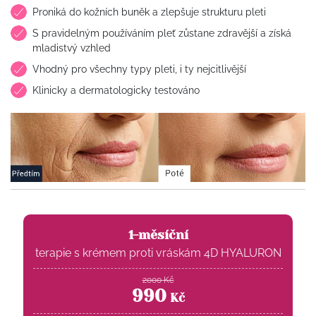
Proniká do kožních buněk a zlepšuje strukturu pleti
S pravidelným používáním pleť zůstane zdravější a získá
mladistvý vzhled
Vhodný pro všechny typy pleti, i ty nejcitlivější
Klinicky a dermatologicky testováno
1-měsíční
terapie s krémem proti vráskám 4D HYALURON
2000
Kč
990
Kč