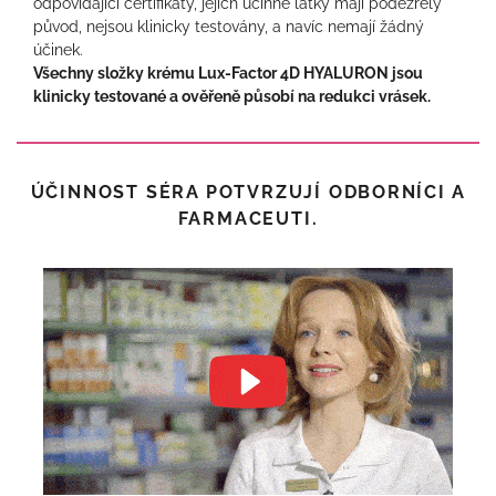
odpovídající certifikáty, jejich účinné látky mají podezřelý
původ, nejsou klinicky testovány, a navíc nemají žádný
účinek.
Všechny složky krému Lux-Factor 4D HYALURON jsou
klinicky testované a ověřeně působí na redukci vrásek.
ÚČINNOST SÉRA POTVRZUJÍ ODBORNÍCI A
FARMACEUTI.