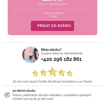
763
Kč
/
4D HYALURON
+ doprava zdarma
+ dárek
PŘIDAT DO KOŠÍKU
Máte otázku?
Zuzana čeká na Váš telefonát.
+420 296 182 861
Již více než 25100 Češek důvěřuje kosmetice Lux-Factor.
30-denní záruka
Pokud z jakéhokoliv důvodu nebudete s produktem spokojeni,
můžete nám jej do 30 dnů vrátit.