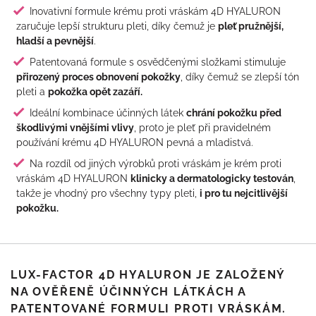
Inovativní formule krému proti vráskám 4D HYALURON
zaručuje lepší strukturu pleti, díky čemuž je
pleť pružnější,
hladší a pevnější
.
Patentovaná formule s osvědčenými složkami stimuluje
přirozený proces obnovení pokožky
, díky čemuž se zlepší tón
pleti a
pokožka opět zazáří.
Ideální kombinace účinných látek
chrání pokožku před
škodlivými vnějšími vlivy
, proto je pleť při pravidelném
používání krému 4D HYALURON pevná a mladistvá.
Na rozdíl od jiných výrobků proti vráskám je krém proti
vráskám 4D HYALURON
klinicky a dermatologicky testován
,
takže je vhodný pro všechny typy pleti,
i pro tu nejcitlivější
pokožku.
LUX-FACTOR 4D HYALURON JE ZALOŽENÝ
NA OVĚŘENĚ ÚČINNÝCH LÁTKÁCH A
PATENTOVANÉ FORMULI PROTI VRÁSKÁM.