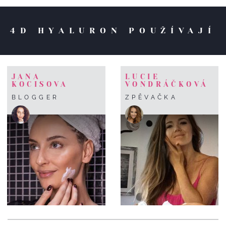
4D HYALURON POUŽÍVAJÍ
JANA
LUCIE
KOCISOVA
VONDRÁČKOVÁ
BLOGGER
ZPĚVAČKA