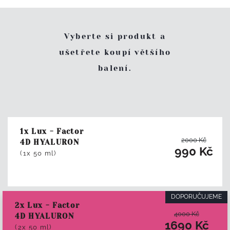
Vyberte si produkt a
ušetřete koupí většího
balení.
1x Lux - Factor
2000
Kč
4D HYALURON
990
Kč
(1x 50 ml)
DOPORUČUJEME
2x Lux - Factor
4000
Kč
4D HYALURON
1690
Kč
(2x 50 ml)