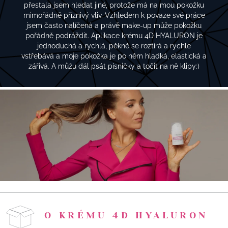
přestala jsem hledat jiné, protože má na mou pokožku
mimořádně příznivý vliv. Vzhledem k povaze své práce
jsem často nalíčená a právě make-up může pokožku
pořádně podráždit. Aplikace krému 4D HYALURON je
jednoduchá a rychlá, pěkně se roztírá a rychle
vstřebává a moje pokožka je po něm hladká, elastická a
zářivá. A můžu dál psát písničky a točit na ně klipy:)
O KRÉMU 4D HYALURON