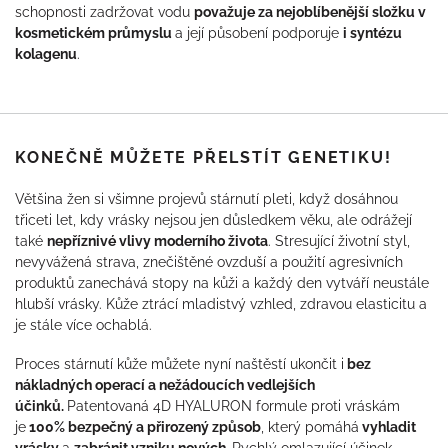
schopnosti zadržovat vodu
považuje za nejoblíbenější složku v
kosmetickém průmyslu
a její působení podporuje
i syntézu
kolagenu
.
KONEČNĚ MŮŽETE PŘELSTÍT GENETIKU!
Většina žen si všimne projevů stárnutí pleti, když dosáhnou
třiceti let, kdy vrásky nejsou jen důsledkem věku, ale odrážejí
také
nepříznivé vlivy moderního života
. Stresující životní styl,
nevyvážená strava, znečištěné ovzduší a použití agresivních
produktů zanechává stopy na kůži a každý den vytváří neustále
hlubší vrásky. Kůže ztrácí mladistvý vzhled, zdravou elasticitu a
je stále více ochablá.
Proces stárnutí kůže můžete nyní naštěstí ukončit i
bez
nákladných operací a nežádoucích vedlejších
účinků.
Patentovaná 4D HYALURON formule proti vráskám
je
100% bezpečný a přirozený způsob
, který pomáhá
vyhladit
vrásky
a
zabránit vzniku nových.
Rychlý omlazující účinek