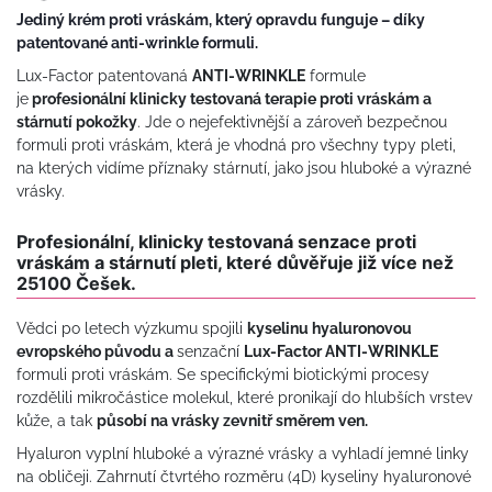
Jediný krém proti vráskám, který opravdu funguje – díky
patentované anti-wrinkle formuli.
Lux-Factor patentovaná
ANTI-WRINKLE
formule
je
profesionální klinicky testovaná terapie proti vráskám a
stárnutí pokožky
. Jde o nejefektivnější a zároveň bezpečnou
formuli proti vráskám, která je vhodná pro všechny typy pleti,
na kterých vidíme příznaky stárnutí, jako jsou hluboké a výrazné
vrásky.
Profesionální, klinicky testovaná senzace proti
vráskám a stárnutí pleti, které důvěřuje již více než
25100 Češek.
Vědci po letech výzkumu spojili
kyselinu hyaluronovou
evropského původu a
senzační
Lux-Factor ANTI-WRINKLE
formuli proti vráskám. Se specifickými biotickými procesy
rozdělili mikročástice molekul, které pronikají do hlubších vrstev
kůže, a tak
působí na vrásky zevnitř směrem ven.
Hyaluron vyplní hluboké a výrazné vrásky a vyhladí jemné linky
na obličeji. Zahrnutí čtvrtého rozměru (4D) kyseliny hyaluronové