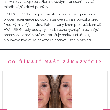
natrvalo vyhlazuje pokožku a s každým nanesením vytváří
mladistvější vzhled pokožky.
4D HYALURON krém proti vráskám podporuje i přirozený
proces regenerace pokožky a zároveň chrání pokožku před
škodlivými vnějšími vlivy. Patentovaný krém proti vráskám 4D
HYALURON tedy poskytuje neskutečně rychlejší a účinnější
proces vyhlazování vrásek, zaručuje omlazující účinek,
hloubkově hydratuje pokožku a dodává jí zářivý vzhled.
CO ŘÍKAJÍ NAŠI ZÁKAZNÍCI?