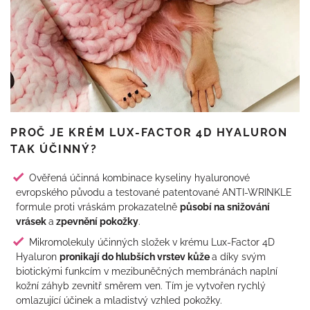
PROČ JE KRÉM LUX-FACTOR 4D HYALURON
TAK ÚČINNÝ?
Ověřená účinná kombinace kyseliny hyaluronové
evropského původu a testované patentované ANTI-WRINKLE
formule proti vráskám prokazatelně
působí na snižování
vrásek
a
zpevnění pokožky
.
Mikromolekuly účinných složek v krému Lux-Factor 4D
Hyaluron
pronikají do hlubších vrstev kůže
a díky svým
biotickými funkcím v mezibuněčných membránách naplní
kožní záhyb zevnitř směrem ven. Tím je vytvořen rychlý
omlazující účinek a mladistvý vzhled pokožky.