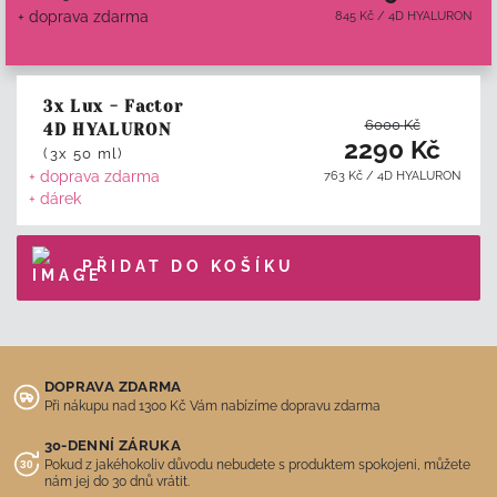
+ doprava zdarma
845
Kč
/
4D HYALURON
3x Lux - Factor
6000
Kč
4D HYALURON
2290
Kč
(3x 50 ml)
+ doprava zdarma
763
Kč
/
4D HYALURON
+ dárek
PŘIDAT DO KOŠÍKU
DOPRAVA ZDARMA
Při nákupu nad 1300 Kč Vám nabízíme dopravu zdarma
30-DENNÍ ZÁRUKA
Pokud z jakéhokoliv důvodu nebudete s produktem spokojeni, můžete
nám jej do 30 dnů vrátit.