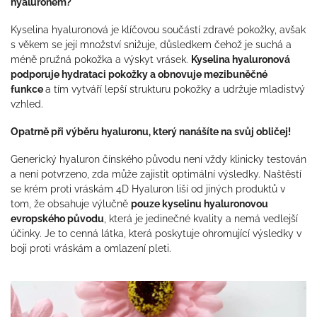
hyaluronem?
Kyselina hyaluronová je klíčovou součástí zdravé pokožky, avšak
s věkem se její množství snižuje, důsledkem čehož je suchá a
méně pružná pokožka a výskyt vrásek.
Kyselina hyaluronová
podporuje hydrataci pokožky a obnovuje mezibuněčné
funkce
a tím vytváří lepší strukturu pokožky a udržuje mladistvý
vzhled.
Opatrně při výběru hyaluronu, který nanášíte na svůj obličej!
Generický hyaluron čínského původu není vždy klinicky testován
a není potvrzeno, zda může zajistit optimální výsledky. Naštěstí
se krém proti vráskám 4D Hyaluron liší od jiných produktů v
tom, že obsahuje výlučně
pouze kyselinu hyaluronovou
evropského původu
, která je jedinečné kvality a nemá vedlejší
účinky. Je to cenná látka, která poskytuje ohromující výsledky v
boji proti vráskám a omlazení pleti.