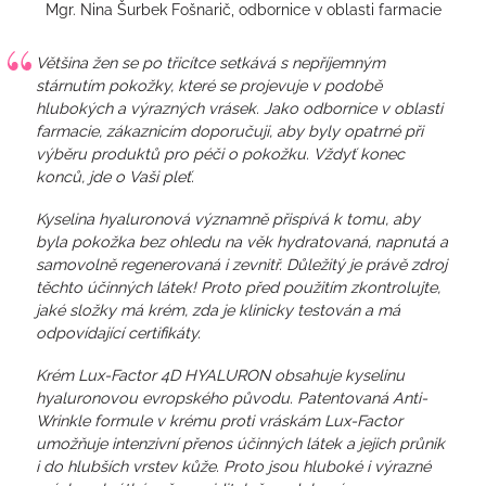
Mgr. Nina Šurbek Fošnarič, odbornice v oblasti farmacie
Většina žen se po třicítce setkává s nepříjemným
stárnutím pokožky, které se projevuje v podobě
hlubokých a výrazných vrásek. Jako odbornice v oblasti
farmacie, zákaznicím doporučuji, aby byly opatrné při
výběru produktů pro péči o pokožku. Vždyť konec
konců, jde o Vaši pleť.
Kyselina hyaluronová významně přispívá k tomu, aby
byla pokožka bez ohledu na věk hydratovaná, napnutá a
samovolně regenerovaná i zevnitř. Důležitý je právě zdroj
těchto účinných látek! Proto před použitím zkontrolujte,
jaké složky má krém, zda je klinicky testován a má
odpovídající certifikáty.
Krém Lux-Factor 4D HYALURON obsahuje kyselinu
hyaluronovou evropského původu. Patentovaná Anti-
Wrinkle formule v krému proti vráskám Lux-Factor
umožňuje intenzivní přenos účinných látek a jejich průnik
i do hlubších vrstev kůže. Proto jsou hluboké i výrazné