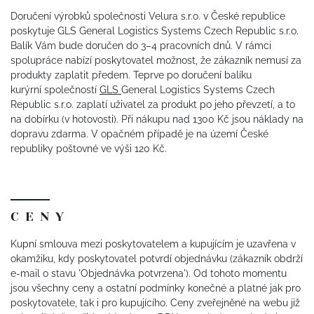
Doručení výrobků společnosti Velura s.r.o. v České republice
poskytuje GLS General Logistics Systems Czech Republic s.r.o.
Balík Vám bude doručen do 3–4 pracovních dnů. V rámci
spolupráce nabízí poskytovatel možnost, že zákazník nemusí za
produkty zaplatit předem. Teprve po doručení balíku
kurýrní společností
GLS
General Logistics Systems Czech
Republic s.r.o. zaplatí uživatel za produkt po jeho převzetí, a to
na dobírku (v hotovosti). Při nákupu nad 1300 Kč jsou náklady na
dopravu zdarma. V opačném případě je na území České
republiky poštovné ve výši 120 Kč.
CENY
Kupní smlouva mezi poskytovatelem a kupujícím je uzavřena v
okamžiku, kdy poskytovatel potvrdí objednávku (zákazník obdrží
e-mail o stavu 'Objednávka potvrzena'). Od tohoto momentu
jsou všechny ceny a ostatní podmínky konečné a platné jak pro
poskytovatele, tak i pro kupujícího. Ceny zveřejněné na webu již