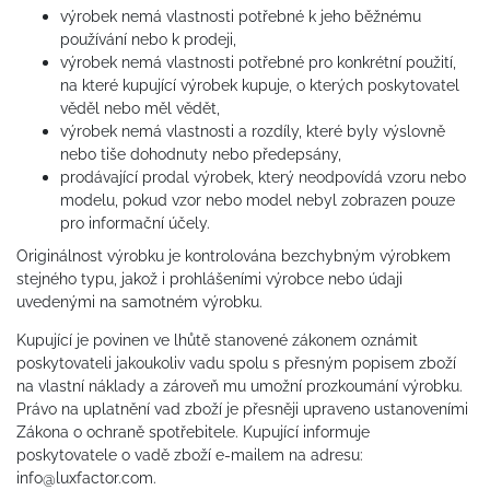
výrobek nemá vlastnosti potřebné k jeho běžnému
používání nebo k prodeji,
výrobek nemá vlastnosti potřebné pro konkrétní použití,
na které kupující výrobek kupuje, o kterých poskytovatel
věděl nebo měl vědět,
výrobek nemá vlastnosti a rozdíly, které byly výslovně
nebo tiše dohodnuty nebo předepsány,
prodávající prodal výrobek, který neodpovídá vzoru nebo
modelu, pokud vzor nebo model nebyl zobrazen pouze
pro informační účely.
Originálnost výrobku je kontrolována bezchybným výrobkem
stejného typu, jakož i prohlášeními výrobce nebo údaji
uvedenými na samotném výrobku.
Kupující je povinen ve lhůtě stanovené zákonem oznámit
poskytovateli jakoukoliv vadu spolu s přesným popisem zboží
na vlastní náklady a zároveň mu umožní prozkoumání výrobku.
Právo na uplatnění vad zboží je přesněji upraveno ustanoveními
Zákona o ochraně spotřebitele. Kupující informuje
poskytovatele o vadě zboží e-mailem na adresu:
info@luxfactor.com.