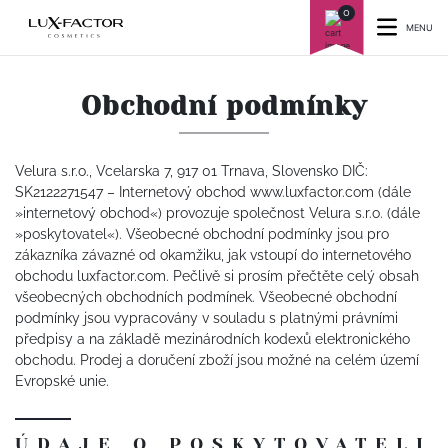
0
MENU
Obchodní podmínky
Velura s.r.o., Vcelarska 7, 917 01 Trnava, Slovensko DIČ:
SK2122271547 – Internetový obchod www.luxfactor.com (dále
»internetový obchod«) provozuje společnost Velura s.r.o. (dále
»poskytovatel«). Všeobecné obchodní podmínky jsou pro
zákazníka závazné od okamžiku, jak vstoupí do internetového
obchodu luxfactor.com. Pečlivě si prosím přečtěte celý obsah
všeobecných obchodních podmínek. Všeobecné obchodní
podmínky jsou vypracovány v souladu s platnými právními
předpisy a na základě mezinárodních kodexů elektronického
obchodu. Prodej a doručení zboží jsou možné na celém území
Evropské unie.
ÚDAJE O POSKYTOVATELI