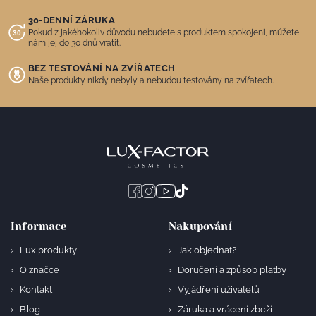
30-DENNÍ ZÁRUKA
Pokud z jakéhokoliv důvodu nebudete s produktem spokojeni, můžete
nám jej do 30 dnů vrátit.
BEZ TESTOVÁNÍ NA ZVÍŘATECH
Naše produkty nikdy nebyly a nebudou testovány na zvířatech.
Informace
Nakupování
Lux produkty
Jak objednat?
O značce
Doručení a způsob platby
Kontakt
Vyjádření uživatelů
Blog
Záruka a vrácení zboží