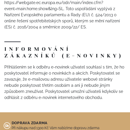
https://webgate.ec.europa.eu/odr/main/index.cfm?
event=main.home.show&lng=SL. Toto uspořádání vyplývá z
Nařízení Evropského parlamentu a Rady (EU) č. 524/2013 o
online řešení spotřebitelských sporů, kterým se mění nařízení
(ES) č. 2016/2004 a směrnice 2009/22/ ES.
INFORMOVÁNÍ
ZÁKAZNÍKŮ (E-NOVINKY)
Přihlášením se k odběru e-novinek uživatel souhlasí s tím, že ho
poskytovatel informuje o novinkách a akcích. Poskytovatel se
zavazuje, že e-mailovou adresu uživatele webové stránky
nebude poskytovat třetím osobám a ani ji nebude jiným
způsobem zneužívat. Poskytovatel umožní uživateli kdykoliv se
odhlásit z odběru e-novinek internetového obchodu.
DOPRAVA ZDARMA
Při nákupu nad 1300 Kč Vám nabízíme dopravu zdarma