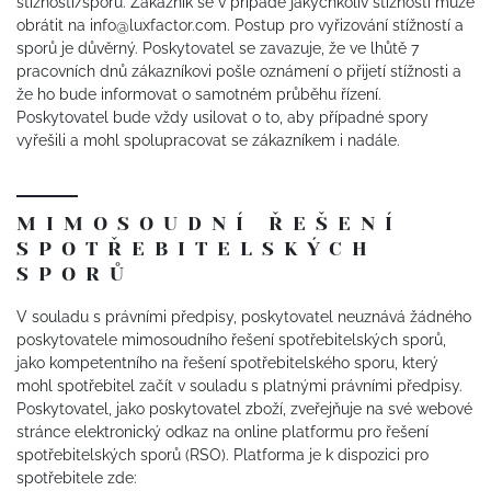
stížnosti/sporu. Zákazník se v případě jakýchkoliv stížností může
obrátit na info@luxfactor.com. Postup pro vyřizování stížností a
sporů je důvěrný. Poskytovatel se zavazuje, že ve lhůtě 7
pracovních dnů zákazníkovi pošle oznámení o přijetí stížnosti a
že ho bude informovat o samotném průběhu řízení.
Poskytovatel bude vždy usilovat o to, aby případné spory
vyřešili a mohl spolupracovat se zákazníkem i nadále.
MIMOSOUDNÍ ŘEŠENÍ
SPOTŘEBITELSKÝCH
SPORŮ
V souladu s právními předpisy, poskytovatel neuznává žádného
poskytovatele mimosoudního řešení spotřebitelských sporů,
jako kompetentního na řešení spotřebitelského sporu, který
mohl spotřebitel začít v souladu s platnými právními předpisy.
Poskytovatel, jako poskytovatel zboží, zveřejňuje na své webové
stránce elektronický odkaz na online platformu pro řešení
spotřebitelských sporů (RSO). Platforma je k dispozici pro
spotřebitele zde: