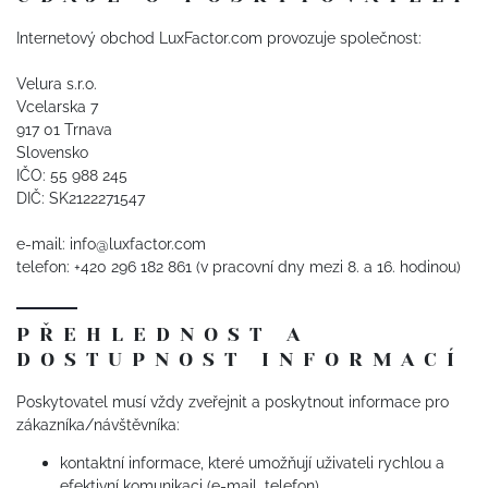
Internetový obchod LuxFactor.com provozuje společnost:
Velura s.r.o.
Vcelarska 7
917 01 Trnava
Slovensko
IČO: 55 988 245
DIČ: SK2122271547
e-mail: info@luxfactor.com
telefon: +420 296 182 861 (v pracovní dny mezi 8. a 16. hodinou)
PŘEHLEDNOST A
DOSTUPNOST INFORMACÍ
Poskytovatel musí vždy zveřejnit a poskytnout informace pro
zákazníka/návštěvníka:
kontaktní informace, které umožňují uživateli rychlou a
efektivní komunikaci (e-mail, telefon),