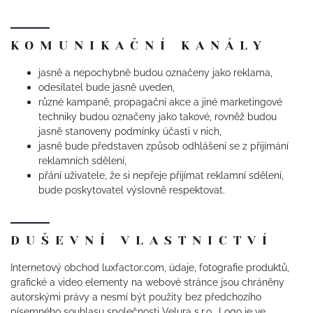
KOMUNIKAČNÍ KANÁLY
jasně a nepochybně budou označeny jako reklama,
odesílatel bude jasně uveden,
různé kampaně, propagační akce a jiné marketingové
techniky budou označeny jako takové, rovněž budou
jasně stanoveny podmínky účasti v nich,
jasně bude představen způsob odhlášení se z přijímání
reklamních sdělení,
přání uživatele, že si nepřeje přijímat reklamní sdělení,
bude poskytovatel výslovně respektovat.
DUŠEVNÍ VLASTNICTVÍ
Internetový obchod luxfactor.com, údaje, fotografie produktů,
grafické a video elementy na webové stránce jsou chráněny
autorskými právy a nesmí být použity bez předchozího
písemného souhlasu společnosti Velura s.r.o.. Logo je ve