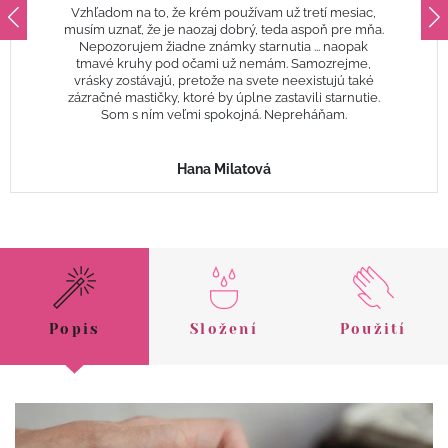
Vzhľadom na to, že krém používam už tretí mesiac,
musím uznať, že je naozaj dobrý, teda aspoň pre mňa.
Nepozorujem žiadne známky starnutia ... naopak
tmavé kruhy pod očami už nemám. Samozrejme,
vrásky zostávajú, pretože na svete neexistujú také
zázračné mastičky, ktoré by úplne zastavili starnutie.
Som s ním veľmi spokojná. Nepreháňam.
Hana Milatová
Popis
Složení
Použití