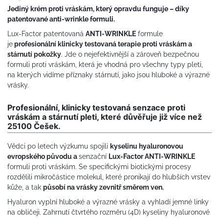
Jediný krém proti vráskám, který opravdu funguje – díky
patentované anti-wrinkle formuli.
Lux-Factor patentovaná
ANTI-WRINKLE
formule
je
profesionální klinicky testovaná terapie proti vráskám a
stárnutí pokožky
. Jde o nejefektivnější a zároveň bezpečnou
formuli proti vráskám, která je vhodná pro všechny typy pleti,
na kterých vidíme příznaky stárnutí, jako jsou hluboké a výrazné
vrásky.
Profesionální, klinicky testovaná senzace proti
vráskám a stárnutí pleti, které důvěřuje již více než
25100 Češek.
Vědci po letech výzkumu spojili
kyselinu hyaluronovou
evropského původu a
senzační
Lux-Factor ANTI-WRINKLE
formuli proti vráskám. Se specifickými biotickými procesy
rozdělili mikročástice molekul, které pronikají do hlubších vrstev
kůže, a tak
působí na vrásky zevnitř směrem ven.
Hyaluron vyplní hluboké a výrazné vrásky a vyhladí jemné linky
na obličeji. Zahrnutí čtvrtého rozměru (4D) kyseliny hyaluronové