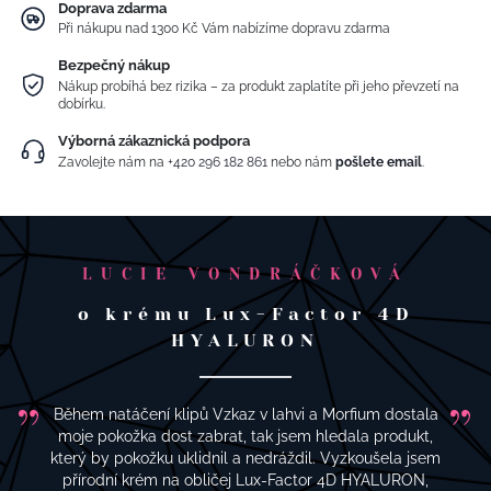
Doprava zdarma
Při nákupu nad 1300 Kč Vám nabízíme dopravu zdarma
Bezpečný nákup
Nákup probíhá bez rizika – za produkt zaplatíte při jeho převzetí na
dobírku.
Výborná zákaznická podpora
Zavolejte nám na
+420 296 182 861
nebo nám
pošlete email
.
LUCIE VONDRÁČKOVÁ
o krému Lux-Factor 4D
HYALURON
Během natáčení klipů Vzkaz v lahvi a Morfium dostala
moje pokožka dost zabrat, tak jsem hledala produkt,
který by pokožku uklidnil a nedráždil. Vyzkoušela jsem
přírodní krém na obličej Lux-Factor 4D HYALURON,