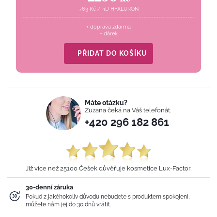
763
Kč
/
4D HYALURON
+ doprava zdarma
+ dárek
PŘIDAT DO KOŠÍKU
Máte otázku?
Zuzana čeká na Váš telefonát.
+420 296 182 861
Již více než 25100 Češek důvěřuje kosmetice Lux-Factor.
30-denní záruka
Pokud z jakéhokoliv důvodu nebudete s produktem spokojeni,
můžete nám jej do 30 dnů vrátit.