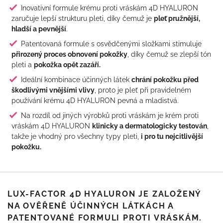
Inovativní formule krému proti vráskám 4D HYALURON
zaručuje lepší strukturu pleti, díky čemuž je
pleť pružnější,
hladší a pevnější
.
Patentovaná formule s osvědčenými složkami stimuluje
přirozený proces obnovení pokožky
, díky čemuž se zlepší tón
pleti a
pokožka opět zazáří.
Ideální kombinace účinných látek
chrání pokožku před
škodlivými vnějšími vlivy
, proto je pleť při pravidelném
používání krému 4D HYALURON pevná a mladistvá.
Na rozdíl od jiných výrobků proti vráskám je krém proti
vráskám 4D HYALURON
klinicky a dermatologicky testován
,
takže je vhodný pro všechny typy pleti,
i pro tu nejcitlivější
pokožku.
LUX-FACTOR 4D HYALURON JE ZALOŽENÝ
NA OVĚŘENĚ ÚČINNÝCH LÁTKÁCH A
PATENTOVANÉ FORMULI PROTI VRÁSKÁM.