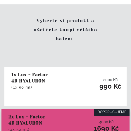
Vyberte si produkt a
ušetřete koupí většího
balení.
1x Lux - Factor
2000
Kč
4D HYALURON
990
Kč
(1x 50 ml)
DOPORUČUJEME
2x Lux - Factor
4000
Kč
4D HYALURON
1690
Kč
(2x 50 ml)