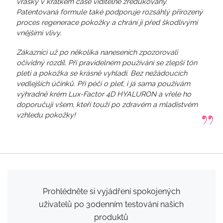
vrásky v krátkém čase viditelně zredukovány.
Patentovaná formule také podporuje rozsáhlý přirozený
proces regenerace pokožky a chrání ji před škodlivými
vnějšími vlivy.
Zákazníci už po několika naneseních zpozorovali
očividný rozdíl. Při pravidelném používání se zlepší tón
pleti a pokožka se krásně vyhladí. Bez nežádoucích
vedlejších účinků. Při péči o pleť, i já sama používám
výhradně krém Lux-Factor 4D HYALURON a vřele ho
doporučuji všem, kteří touží po zdravém a mladistvém
vzhledu pokožky!
Prohlédněte si vyjádření spokojených
uživatelů po 30denním testování našich
produktů