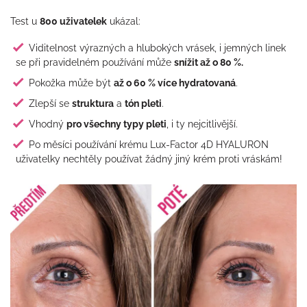
Test u
800 uživatelek
ukázal:
Viditelnost výrazných a hlubokých vrásek, i jemných linek
se při pravidelném používání může
snížit až o 80 %.
Pokožka může být
až o 60 % více hydratovaná
.
Zlepší se
struktura
a
tón pleti
.
Vhodný
pro všechny typy pleti
, i ty nejcitlivější.
Po měsíci používání krému Lux-Factor 4D HYALURON
uživatelky nechtěly používat žádný jiný krém proti vráskám!