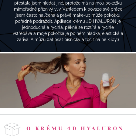
přestala jsem hledat jiné, protože má na mou pokožku
mimořádně příznivý vliv. Vzhledem k povaze své práce
jsem často nalíčená a právě make-up může pokožku
pořádně podráždit. Aplikace krému 4D HYALURON je
jednoduchá a rychlá, pěkně se roztírá a rychle
vstřebává a moje pokožka je po něm hladká, elastická a
zářivá. A můžu dál psát písničky a točit na ně klipy:)
O KRÉMU 4D HYALURON