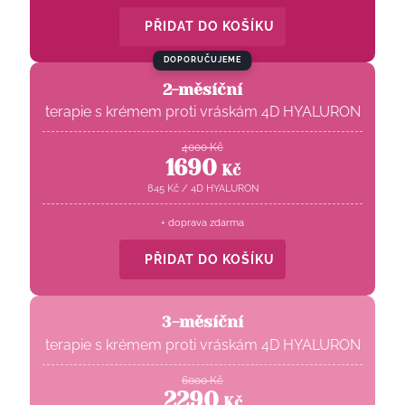
PŘIDAT DO KOŠÍKU
DOPORUČUJEME
2-měsíční
terapie s krémem proti vráskám 4D HYALURON
4000
Kč
1690
Kč
845
Kč
/
4D HYALURON
+ doprava zdarma
PŘIDAT DO KOŠÍKU
3-měsíční
terapie s krémem proti vráskám 4D HYALURON
6000
Kč
2290
Kč