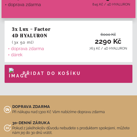
+ doprava zdarma
845
Kč
/
4D HYALURON
3x Lux - Factor
6000
Kč
4D HYALURON
2290
Kč
(3x 50 ml)
+ doprava zdarma
763
Kč
/
4D HYALURON
+ dárek
PŘIDAT DO KOŠÍKU
DOPRAVA ZDARMA
Při nákupu nad 1300 Kč Vám nabízíme dopravu zdarma
30-DENNÍ ZÁRUKA
Pokud z jakéhokoliv důvodu nebudete s produktem spokojeni, můžete
nám jej do 30 dnů vrátit.