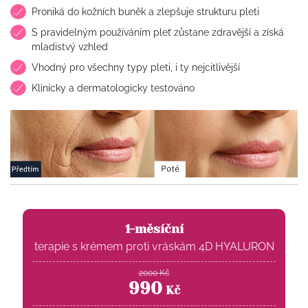
Proniká do kožních buněk a zlepšuje strukturu pleti
S pravidelným používáním pleť zůstane zdravější a získá
mladistvý vzhled
Vhodný pro všechny typy pleti, i ty nejcitlivější
Klinicky a dermatologicky testováno
1-měsíční
terapie s krémem proti vráskám 4D HYALURON
2000
Kč
990
Kč