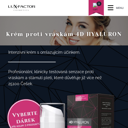
0
MENU
Krém proti vráskám 4D HYALURON
Intenzivní krém s omlazujícím účinkem.
Profesionální, klinicky testovaná senzace proti
vráskám a stárnutí pleti, které důvěřuje již více než
25100 Češek.