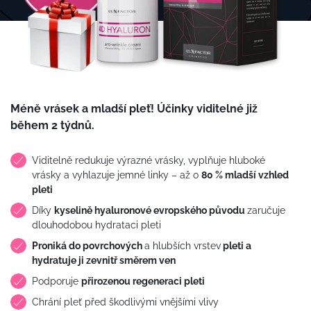
Méně vrásek a mladší pleť! Účinky viditelné již
během 2 týdnů.
Viditelně redukuje výrazné vrásky, vyplňuje hluboké
vrásky a vyhlazuje jemné linky – až o
80 % mladší vzhled
pleti
Díky
kyselině hyaluronové evropského původu
zaručuje
dlouhodobou hydrataci pleti
Proniká do povrchových
a hlubších vrstev
pleti a
hydratuje ji zevnitř směrem ven
Podporuje
přirozenou regeneraci pleti
Chrání pleť před škodlivými vnějšími vlivy