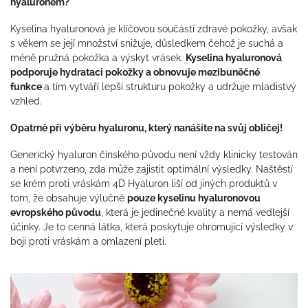
hyaluronem?
Kyselina hyaluronová je klíčovou součástí zdravé pokožky, avšak
s věkem se její množství snižuje, důsledkem čehož je suchá a
méně pružná pokožka a výskyt vrásek.
Kyselina hyaluronová
podporuje hydrataci pokožky a obnovuje mezibuněčné
funkce
a tím vytváří lepší strukturu pokožky a udržuje mladistvý
vzhled.
Opatrně při výběru hyaluronu, který nanášíte na svůj obličej!
Generický hyaluron čínského původu není vždy klinicky testován
a není potvrzeno, zda může zajistit optimální výsledky. Naštěstí
se krém proti vráskám 4D Hyaluron liší od jiných produktů v
tom, že obsahuje výlučně
pouze kyselinu hyaluronovou
evropského původu
, která je jedinečné kvality a nemá vedlejší
účinky. Je to cenná látka, která poskytuje ohromující výsledky v
boji proti vráskám a omlazení pleti.