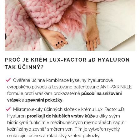
PROČ JE KRÉM LUX-FACTOR 4D HYALURON
TAK ÚČINNÝ?
Ověřená účinná kombinace kyseliny hyaluronové
evropského původu a testované patentované ANTI-WRINKLE
formule proti vráskám prokazatelně
působí na snižování
vrásek
a
zpevnění pokožky
.
Mikromolekuly účinných složek v krému Lux-Factor 4D
Hyaluron
pronikají do hlubších vrstev kůže
a díky svým
biotickými funkcím v mezibuněčných membránách naplní
kožní záhyb zevnitř směrem ven. Tím je vytvořen rychlý
omlazující účinek a mladistvý vzhled pokožky.