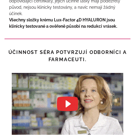
odpovídající certifikáty, jejich účinné látky mají podezřelý
původ, nejsou klinicky testovány, a navíc nemají žádný
účinek.
Všechny složky krému Lux-Factor 4D HYALURON jsou
klinicky testované a ověřeně působí na redukci vrásek.
ÚČINNOST SÉRA POTVRZUJÍ ODBORNÍCI A
FARMACEUTI.