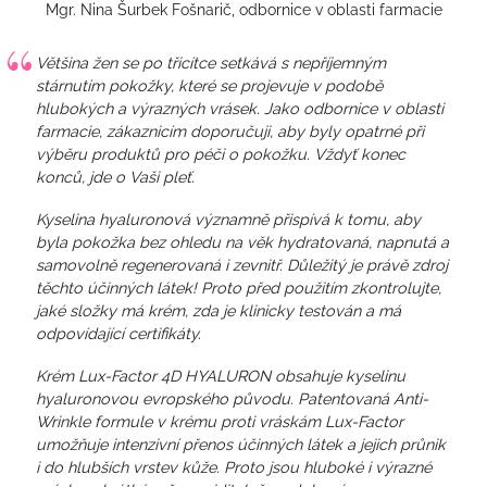
Mgr. Nina Šurbek Fošnarič, odbornice v oblasti farmacie
Většina žen se po třicítce setkává s nepříjemným
stárnutím pokožky, které se projevuje v podobě
hlubokých a výrazných vrásek. Jako odbornice v oblasti
farmacie, zákaznicím doporučuji, aby byly opatrné při
výběru produktů pro péči o pokožku. Vždyť konec
konců, jde o Vaši pleť.
Kyselina hyaluronová významně přispívá k tomu, aby
byla pokožka bez ohledu na věk hydratovaná, napnutá a
samovolně regenerovaná i zevnitř. Důležitý je právě zdroj
těchto účinných látek! Proto před použitím zkontrolujte,
jaké složky má krém, zda je klinicky testován a má
odpovídající certifikáty.
Krém Lux-Factor 4D HYALURON obsahuje kyselinu
hyaluronovou evropského původu. Patentovaná Anti-
Wrinkle formule v krému proti vráskám Lux-Factor
umožňuje intenzivní přenos účinných látek a jejich průnik
i do hlubších vrstev kůže. Proto jsou hluboké i výrazné