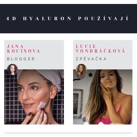
4D HYALURON POUŽÍVAJÍ
JANA
LUCIE
KOCISOVA
VONDRÁČKOVÁ
BLOGGER
ZPĚVAČKA