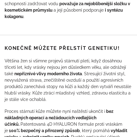
schopnosti zadržovat vodu
považuje za nejoblíbenější složku v
kosmetickém průmyslu
a její působení podporuje
i syntézu
kolagenu
.
KONEČNĚ MŮŽETE PŘELSTÍT GENETIKU!
Většina žen si všimne projevů stárnutí pleti, když dosáhnou
třiceti let, kdy vrásky nejsou jen důsledkem věku, ale odrážejí
také
nepříznivé vlivy moderního života
. Stresující životní styl,
nevyvážená strava, znečištěné ovzduší a použití agresivních
produktů zanechává stopy na kůži a každý den vytváří neustále
hlubší vrásky. Kůže ztrácí mladistvý vzhled, zdravou elasticitu a
je stále více ochablá.
Proces stárnutí kůže můžete nyní naštěstí ukončit i
bez
nákladných operací a nežádoucích vedlejších
účinků.
Patentovaná 4D HYALURON formule proti vráskám
je
100% bezpečný a přirozený způsob
, který pomáhá
vyhladit
vrásky
a
zabránit vzniku nových.
Rychlý omlazující účinek