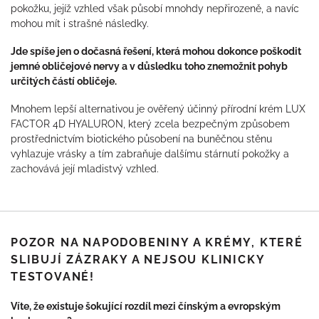
pokožku, jejíž vzhled však působí mnohdy nepřirozeně, a navíc
mohou mít i strašné následky.
Jde spíše jen o dočasná řešení, která mohou dokonce poškodit
jemné obličejové nervy a v důsledku toho znemožnit pohyb
určitých částí obličeje.
Mnohem lepší alternativou je ověřený účinný přírodní krém LUX
FACTOR 4D HYALURON, který zcela bezpečným způsobem
prostřednictvím biotického působení na buněčnou stěnu
vyhlazuje vrásky a tím zabraňuje dalšímu stárnutí pokožky a
zachovává její mladistvý vzhled.
POZOR NA NAPODOBENINY A KRÉMY, KTERÉ
SLIBUJÍ ZÁZRAKY A NEJSOU KLINICKY
TESTOVANÉ!
Víte, že existuje šokující rozdíl mezi čínským a evropským