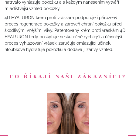
natrvalo vyhlazuje pokožku a s každým nanesením vytváří
mladistvější vzhled pokožky.
4D HYALURON krém proti vráskám podporuje i přirozený
proces regenerace pokožky a zároveň chrání pokožku před
škodlivými vnějšími vlivy. Patentovaný krém proti vráskám 4D
HYALURON tedy poskytuje neskutečně rychlejší a účinnější
proces vyhlazování vrásek, zaručuje omlazující účinek,
hloubkově hydratuje pokožku a dodává jí zářivý vzhled.
CO ŘÍKAJÍ NAŠI ZÁKAZNÍCI?