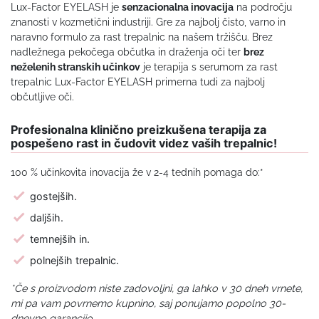
Lux-Factor EYELASH je
senzacionalna inovacija
na področju
znanosti v kozmetični industriji. Gre za najbolj čisto, varno in
naravno formulo za rast trepalnic na našem tržišču. Brez
nadležnega pekočega občutka in draženja oči ter
brez
neželenih stranskih učinkov
je terapija s serumom za rast
trepalnic Lux-Factor EYELASH primerna tudi za najbolj
občutljive oči.
Profesionalna klinično preizkušena terapija za
pospešeno rast in čudovit videz vaših trepalnic!
100 % učinkovita inovacija že v 2-4 tednih pomaga do:*
gostejših.
daljših.
temnejših in.
polnejših trepalnic.
*Če s proizvodom niste zadovoljni, ga lahko v 30 dneh vrnete,
mi pa vam povrnemo kupnino, saj ponujamo popolno 30-
dnevno garancijo.