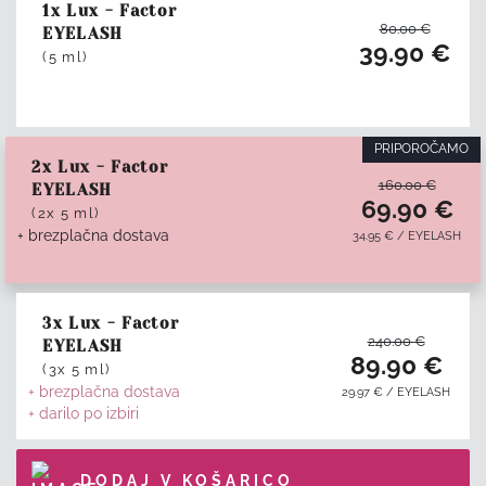
1x Lux - Factor
80.00
€
EYELASH
39.90
€
(5 ml)
PRIPOROČAMO
2x Lux - Factor
160.00
€
EYELASH
69.90
€
(2x 5 ml)
+ brezplačna dostava
34.95
€
/
EYELASH
3x Lux - Factor
240.00
€
EYELASH
89.90
€
(3x 5 ml)
+ brezplačna dostava
29.97
€
/
EYELASH
+ darilo po izbiri
DODAJ V KOŠARICO