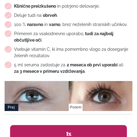
Klinično preizkušeno
in potrjeno delovanje.
Deluje tudi na
obrveh
.
100 %
naravno
in
varno
, brez neželenih stranskih učinkov.
Primeren za vsakodnevno uporabo,
tudi za najbolj
občutljive oči
.
Vsebuje vitamin C, ki ima pomembno vlogo za doseganje
želenih rezultatov.
5 ml seruma zadostuje za
2 meseca ob prvi uporabi
ali
za 3 mesece v primeru vzdrževanja
.
1x