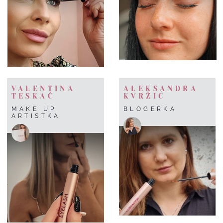
VALENTINA
ALEKSANDRA
TESKAČ
KVRŽIĆ
MAKE UP
BLOGERKA
ARTISTKA