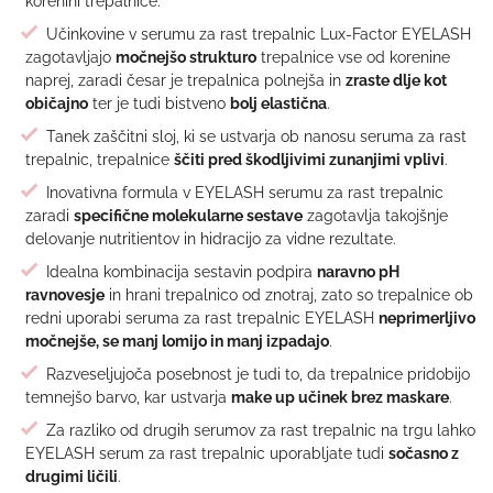
korenini trepalnice.
Učinkovine v serumu za rast trepalnic Lux-Factor EYELASH
zagotavljajo
močnejšo strukturo
trepalnice vse od korenine
naprej, zaradi česar je trepalnica polnejša in
zraste dlje kot
običajno
ter je tudi bistveno
bolj elastična
.
Tanek zaščitni sloj, ki se ustvarja ob nanosu seruma za rast
trepalnic, trepalnice
ščiti pred škodljivimi zunanjimi vplivi
.
Inovativna formula v EYELASH serumu za rast trepalnic
zaradi
specifične molekularne sestave
zagotavlja takojšnje
delovanje nutritientov in hidracijo za vidne rezultate.
Idealna kombinacija sestavin podpira
naravno pH
ravnovesje
in hrani trepalnico od znotraj, zato so trepalnice ob
redni uporabi seruma za rast trepalnic EYELASH
neprimerljivo
močnejše, se manj lomijo in manj izpadajo
.
Razveseljujoča posebnost je tudi to, da trepalnice pridobijo
temnejšo barvo, kar ustvarja
make up učinek brez maskare
.
Za razliko od drugih serumov za rast trepalnic na trgu lahko
EYELASH serum za rast trepalnic uporabljate tudi
sočasno z
drugimi ličili
.