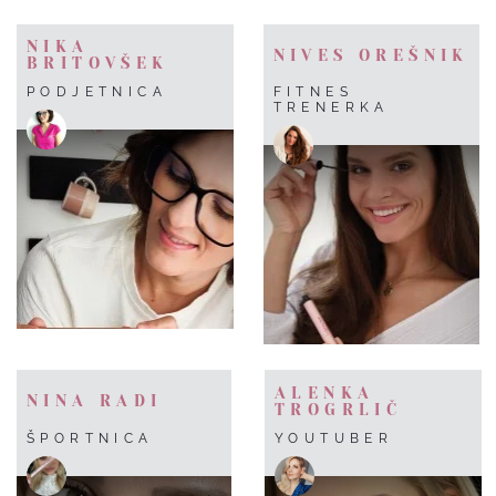
NIKA
NIVES OREŠNIK
BRITOVŠEK
PODJETNICA
FITNES
TRENERKA
ALENKA
NINA RADI
TROGRLIČ
ŠPORTNICA
YOUTUBER