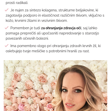
prosti radikali.
Je nujen za sintezo kolagena, strukturne beljakovine, ki
zagotavlja podporo in elastičnost različnim tkivom, vključno s
kožo, krvnimi žilami in vezivnim tkivom.
Pomemben je tudi
za ohranjanje zdravja oč
i
, saj lahko
pomaga preprečiti ali upočasniti napredovanje s starostjo
povezanih očesnih bolezni.
Ima pomembno vlogo pri ohranjanju zdravih krvnih žil, ki
oskrbujejo tvoje mešičke s potrebnimi hranili za rast.