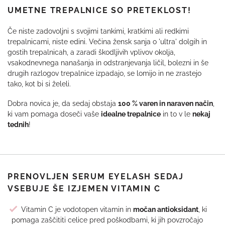
UMETNE TREPALNICE SO PRETEKLOST!
Če niste zadovoljni s svojimi tankimi, kratkimi ali redkimi
trepalnicami, niste edini. Večina žensk sanja o 'ultra' dolgih in
gostih trepalnicah, a zaradi škodljivih vplivov okolja,
vsakodnevnega nanašanja in odstranjevanja ličil, bolezni in še
drugih razlogov trepalnice izpadajo, se lomijo in ne zrastejo
tako, kot bi si želeli.
Dobra novica je, da sedaj obstaja
100 % varen in naraven način
,
ki vam pomaga doseči vaše
idealne trepalnice
in to v le
nekaj
tednih
!
PRENOVLJEN SERUM EYELASH SEDAJ
VSEBUJE ŠE IZJEMEN VITAMIN C
Vitamin C je vodotopen vitamin in
močan antioksidant
, ki
pomaga zaščititi celice pred poškodbami, ki jih povzročajo