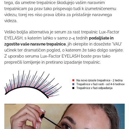
tega, da umetne trepalnice škodujejo vašim naravnim
trepalnicam pa prav tako prispevajo tudi k izumetničenemu
videzu, torej res niso prava izbira za pristašinje naravnega
videza.
Veliko boljša alternativa je serum za rast trepalnic Lux-Factor
EYELASH, s katerim lahko v samo 2-4 tednih
podaljšate in
zgostite vaše naravne trepalnice
, jih okrepite in dosežete 'VAU'
učinek ter dramatičen pogled, o katerem že tako dolgo sanjate.
Z uporabo seruma Lux-Factor EYELASH boste prav tako
preprečili lomljenje in pretirano izpadanje trepalnic.