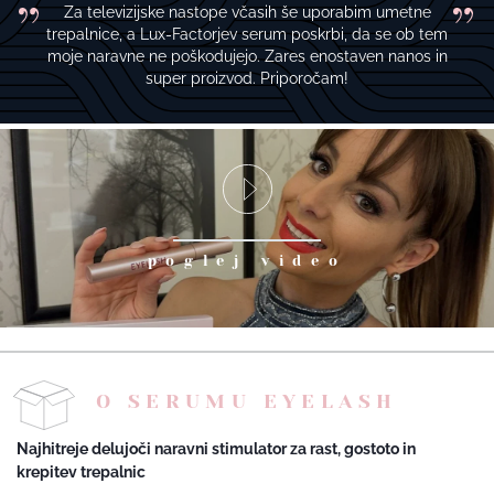
Za televizijske nastope včasih še uporabim umetne
trepalnice, a Lux-Factorjev serum poskrbi, da se ob tem
moje naravne ne poškodujejo. Zares enostaven nanos in
super proizvod. Priporočam!
poglej video
O SERUMU EYELASH
Najhitreje delujoči naravni stimulator za rast, gostoto in
krepitev trepalnic