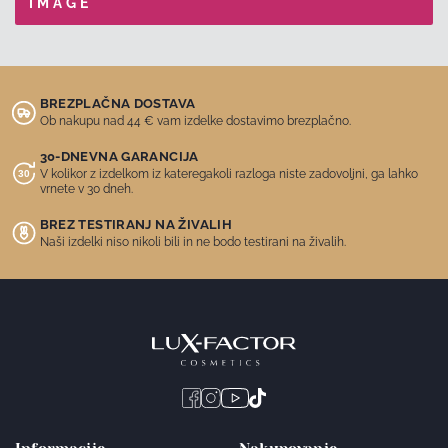
BREZPLAČNA DOSTAVA
Ob nakupu nad 44 € vam izdelke dostavimo brezplačno.
30-DNEVNA GARANCIJA
V kolikor z izdelkom iz kateregakoli razloga niste zadovoljni, ga lahko
vrnete v 30 dneh.
BREZ TESTIRANJ NA ŽIVALIH
Naši izdelki niso nikoli bili in ne bodo testirani na živalih.