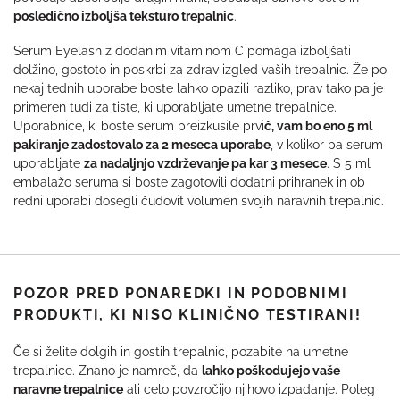
posledično izboljša teksturo trepalnic
.
Serum Eyelash z dodanim vitaminom C pomaga izboljšati
dolžino, gostoto in poskrbi za zdrav izgled vaših trepalnic. Že po
nekaj tednih uporabe boste lahko opazili razliko, prav tako pa je
primeren tudi za tiste, ki uporabljate umetne trepalnice.
Uporabnice, ki boste serum preizkusile prvi
č, vam bo eno 5 ml
pakiranje zadostovalo za 2 meseca uporabe
, v kolikor pa serum
uporabljate
za nadaljnjo vzdrževanje pa kar 3 mesece
. S 5 ml
embalažo seruma si boste zagotovili dodatni prihranek in ob
redni uporabi dosegli čudovit volumen svojih naravnih trepalnic.
POZOR PRED PONAREDKI IN PODOBNIMI
PRODUKTI, KI NISO KLINIČNO TESTIRANI!
Če si želite dolgih in gostih trepalnic, pozabite na umetne
trepalnice. Znano je namreč, da
lahko poškodujejo vaše
naravne trepalnice
ali celo povzročijo njihovo izpadanje. Poleg