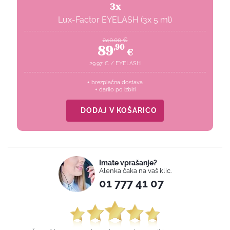
3x
Lux-Factor EYELASH (3x 5 ml)
240.00
€
89
,
90
€
29.97
€
/
EYELASH
+ brezplačna dostava
+ darilo po izbiri
DODAJ V KOŠARICO
Imate vprašanje?
Alenka čaka na vaš klic.
01 777 41 07