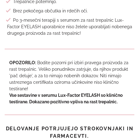
Trepalnice potemnijo.
Brez pekočega občutka in rdečih oči.
Po 3-mesečni terapiji s serumom za rast trepalnic Lux-
Factor EYELASH uporabnice niso želele uporabljati nobenega
drugega proizvoda za rast trepalnic!
OPOZORILO:
Bodite pozorni pri izbiri pravega proizvoda za
rast trepalnic. Veliko ponudnikov zatrjuje, da njihov produkt
'pač deluje', a za to nimajo nobenih dokazov. Niti nimajo
ustreznega certifikata oziroma učinkovine niso klinično
testirane!
Vse sestavine v serumu Lux-Factor EYELASH so klinično
testirane. Dokazano pozitivno vpliva na rast trepalnic.
DELOVANJE POTRJUJEJO STROKOVNJAKI IN
FARMACEVTI.