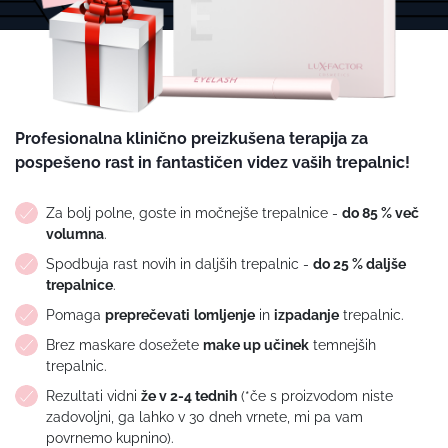
Profesionalna klinično preizkušena terapija za
pospešeno rast in fantastičen videz vaših trepalnic!
Za bolj polne, goste in močnejše trepalnice -
do 85 % več
volumna
.
Spodbuja rast novih in daljših trepalnic -
do 25 % daljše
trepalnice
.
Pomaga
preprečevati
lomljenje
in
izpadanje
trepalnic.
Brez maskare dosežete
make up učinek
temnejših
trepalnic.
Rezultati vidni
že v 2-4 tednih
(*če s proizvodom niste
zadovoljni, ga lahko v 30 dneh vrnete, mi pa vam
povrnemo kupnino).