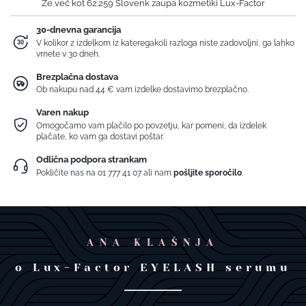
Že več kot 62.259 Slovenk zaupa kozmetiki Lux-Factor
30-dnevna garancija
V kolikor z izdelkom iz kateregakoli razloga niste zadovoljni, ga lahko
vrnete v 30 dneh.
Brezplačna dostava
Ob nakupu nad 44 € vam izdelke dostavimo brezplačno.
Varen nakup
Omogočamo vam plačilo po povzetju, kar pomeni, da izdelek
plačate, ko vam ga dostavi poštar.
Odlična podpora strankam
Pokličite nas na
01 777 41 07
ali nam
pošljite sporočilo
.
ANA KLAŠNJA
o Lux-Factor EYELASH serumu