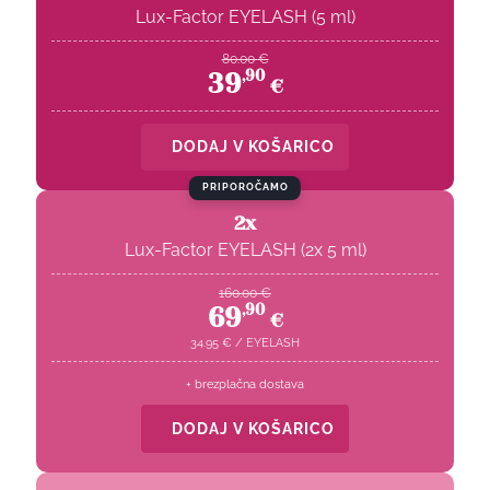
Lux-Factor EYELASH (5 ml)
80.00
€
39
,
90
€
DODAJ V KOŠARICO
PRIPOROČAMO
2x
Lux-Factor EYELASH (2x 5 ml)
160.00
€
69
,
90
€
34.95
€
/
EYELASH
+ brezplačna dostava
DODAJ V KOŠARICO