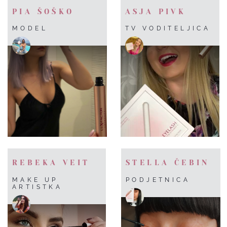
PIA ŠOŠKO
ASJA PIVK
MODEL
TV VODITELJICA
REBEKA VEIT
STELLA ČEBIN
MAKE UP
PODJETNICA
ARTISTKA