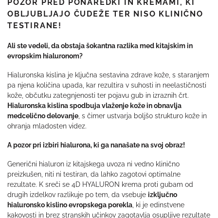
POZOR PRED PONAREDKI IN KREMAMI, KI
OBLJUBLJAJO ČUDEŽE TER NISO KLINIČNO
TESTIRANE!
Ali ste vedeli, da obstaja šokantna razlika med kitajskim in
evropskim hialuronom?
Hialuronska kislina je ključna sestavina zdrave kože, s staranjem
pa njena količina upada, kar rezultira v suhosti in neelastičnosti
kože, občutku zategnjenosti ter pojavu gub in izraznih črt.
Hialuronska kislina spodbuja vlaženje kože in obnavlja
medcelično delovanje
, s čimer ustvarja boljšo strukturo kože in
ohranja mladosten videz.
A pozor pri izbiri hialurona, ki ga nanašate na svoj obraz!
Generični hialuron iz kitajskega uvoza ni vedno klinično
preizkušen, niti ni testiran, da lahko zagotovi optimalne
rezultate. K sreči se 4D HYALURON krema proti gubam od
drugih izdelkov razlikuje po tem, da vsebuje
izključno
hialuronsko kislino evropskega porekla
, ki je edinstvene
kakovosti in brez stranskih učinkov zagotavlja osupljive rezultate