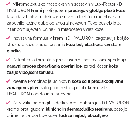
Mikromolekulske mase aktivnih sestavin v Lux-Factor 4D
HYALURON kremi proti gubam
prodrejo v globlje plasti kože
,
tako da z biotskim delovanjem v medceličnih membranah
zapolnijo kožne gube od znotraj navzven. Tako poskrbijo za
hiter pomlajevalni učinek in mladosten videz kože.
Inovativna formula v kremi 4D HYALURON zagotavlja boljšo
strukturo kože, zaradi česar je
koža bolj elastična, čvrsta in
gladka
.
Patentirana formula s preizkušenimi sestavinami spodbuja
naravni proces obnavljanja povrhnjice
, zaradi česar
koža
zasije v boljšem tonusu
.
Idealna kombinacija učinkovin
kožo ščiti pred škodljivimi
zunanjimi vplivi
, zato je ob redni uporabi kreme 4D
HYALURON napeta in mladostna.
Za razliko od drugih izdelkov proti gubam je 4D HYALURON
krema proti gubam
klinično in dermatološko testirana
, zato je
primerna za vse tipe kože,
tudi za najbolj občutljivo
.