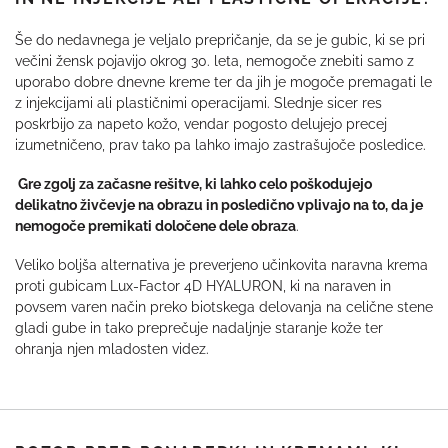
Še do nedavnega je veljalo prepričanje, da se je gubic, ki se pri
večini žensk pojavijo okrog 30. leta, nemogoče znebiti samo z
uporabo dobre dnevne kreme ter da jih je mogoče premagati le
z injekcijami ali plastičnimi operacijami. Slednje sicer res
poskrbijo za napeto kožo, vendar pogosto delujejo precej
izumetničeno, prav tako pa lahko imajo zastrašujoče posledice.
Gre zgolj za začasne rešitve, ki lahko celo poškodujejo
delikatno živčevje na obrazu in posledično vplivajo na to, da je
nemogoče premikati določene dele obraza
.
Veliko boljša alternativa je preverjeno učinkovita naravna krema
proti gubicam
Lux-Factor 4D HYALURON, ki na naraven in
povsem varen način preko biotskega delovanja na celične stene
gladi gube in tako preprečuje nadaljnje staranje kože ter
ohranja njen mladosten videz.