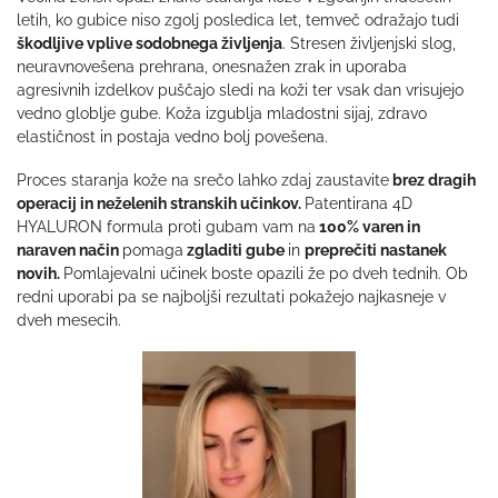
letih, ko gubice niso zgolj posledica let, temveč odražajo tudi
škodljive vplive sodobnega življenja
. Stresen življenjski slog,
neuravnovešena prehrana, onesnažen zrak in uporaba
agresivnih izdelkov puščajo sledi na koži ter vsak dan vrisujejo
vedno globlje gube. Koža izgublja mladostni sijaj, zdravo
elastičnost in postaja vedno bolj povešena.
Proces staranja kože na srečo lahko zdaj zaustavite
brez dragih
operacij in neželenih stranskih učinkov.
Patentirana 4D
HYALURON formula proti gubam vam na
100% varen in
naraven način
pomaga
zgladiti gube
in
preprečiti nastanek
novih.
Pomlajevalni učinek boste opazili že po dveh tednih. Ob
redni uporabi pa se najboljši rezultati pokažejo najkasneje v
dveh mesecih.