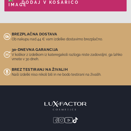
DODAJ V KOŠARICO
BREZPLAČNA DOSTAVA
Ob nakupu nad 44 € vam izdelke dostavimo brezplačno.
30-DNEVNA GARANCIJA
V kolikor z izdelkom iz kateregakoli razloga niste zadovoljni, ga lahko
vrnete v 30 dneh.
BREZ TESTIRANJ NA ŽIVALIH
Naši izdelki niso nikoli bili in ne bodo testirani na živalih.