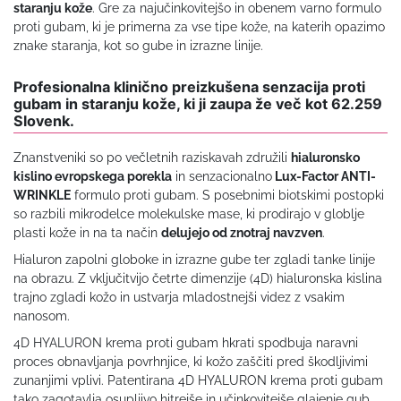
staranju kože
. Gre za najučinkovitejšo in obenem varno formulo
proti gubam, ki je primerna za vse tipe kože, na katerih opazimo
znake staranja, kot so gube in izrazne linije.
Profesionalna klinično preizkušena senzacija proti
gubam in staranju kože, ki ji zaupa že več kot 62.259
Slovenk.
Znanstveniki so po večletnih raziskavah združili
hialuronsko
kislino evropskega porekla
in senzacionalno
Lux-Factor ANTI-
WRINKLE
formulo proti gubam. S posebnimi biotskimi postopki
so razbili mikrodelce molekulske mase, ki prodirajo v globlje
plasti kože in na ta način
delujejo od znotraj navzven
.
Hialuron zapolni globoke in izrazne gube ter zgladi tanke linije
na obrazu. Z vključitvijo četrte dimenzije (4D) hialuronska kislina
trajno zgladi kožo in ustvarja mladostnejši videz z vsakim
nanosom.
4D HYALURON krema proti gubam hkrati spodbuja naravni
proces obnavljanja povrhnjice, ki kožo zaščiti pred škodljivimi
zunanjimi vplivi. Patentirana 4D HYALURON krema proti gubam
tako zagotavlja osupljivo hitrejše in učinkovitejše glajenje gub,