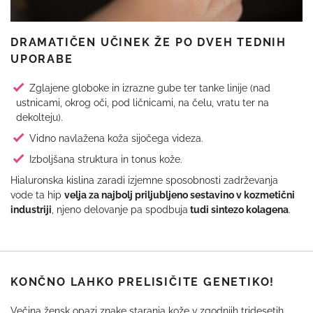
DRAMATIČEN UČINEK ŽE PO DVEH TEDNIH
UPORABE
Zglajene globoke in izrazne gube ter tanke linije (nad
ustnicami, okrog oči, pod ličnicami, na čelu, vratu ter na
dekolteju).
Vidno navlažena koža sijočega videza.
Izboljšana struktura in tonus kože.
Hialuronska kislina zaradi izjemne sposobnosti zadrževanja
vode ta hip
velja za najbolj priljubljeno sestavino v kozmetični
industriji
, njeno delovanje pa spodbuja
tudi sintezo kolagena
.
KONČNO LAHKO PRELISIČITE GENETIKO!
Večina žensk opazi znake staranja kože v zgodnjih tridesetih