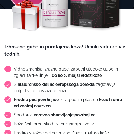
Izbrisane gube in pomlajena koža! Učinki vidni že v 2
tednih.
Vidno zmanjša izrazne gube, zapolni globoke gube in
zgladi tanke linije -
do 80 % mlajši videz kože
.
S
hialuronsko kislino evropskega porekla
zagotavlja
dolgotrajno navlaženo kožo.
Prodira pod povrhnjico
in v globljih plasteh
kožo hidrira
od znotraj navzven
.
Spodbuja
naravno obnavljanje povrhnjice
.
Kožo ščiti pred škodljivimi zunanjimi vplivi.
Prodira v kožne celice in izboljšuje strukturo kože.