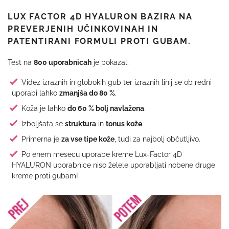
LUX FACTOR 4D HYALURON BAZIRA NA
PREVERJENIH UČINKOVINAH IN
PATENTIRANI FORMULI PROTI GUBAM.
Test na
800 uporabnicah
je pokazal:
Videz izraznih in globokih gub ter izraznih linij se ob redni
uporabi lahko
zmanjša do 80 %
.
Koža je lahko
do 60 % bolj navlažena
.
Izboljšata se
struktura
in
tonus kože
.
Primerna je
za vse tipe kože
, tudi za najbolj občutljivo.
Po enem mesecu uporabe kreme Lux-Factor 4D
HYALURON uporabnice niso želele uporabljati nobene druge
kreme proti gubam!.