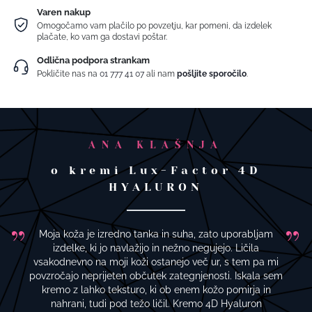
Varen nakup
Omogočamo vam plačilo po povzetju, kar pomeni, da izdelek
plačate, ko vam ga dostavi poštar.
Odlična podpora strankam
Pokličite nas na
01 777 41 07
ali nam
pošljite sporočilo
.
ANA KLAŠNJA
o kremi Lux-Factor 4D
HYALURON
Moja koža je izredno tanka in suha, zato uporabljam
izdelke, ki jo navlažijo in nežno negujejo. Ličila
vsakodnevno na moji koži ostanejo več ur, s tem pa mi
povzročajo neprijeten občutek zategnjenosti. Iskala sem
kremo z lahko teksturo, ki ob enem kožo pomirja in
nahrani, tudi pod težo ličil. Kremo 4D Hyaluron