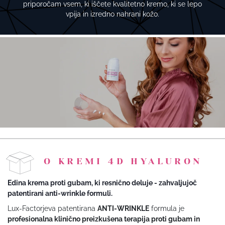
priporočam vsem, ki iščete kvalitetno kremo, ki se lepo
vpija in izredno nahrani kožo.
O KREMI 4D HYALURON
Edina krema proti gubam, ki resnično deluje - zahvaljujoč
patentirani anti-wrinkle formuli.
Lux-Factorjeva patentirana
ANTI-WRINKLE
formula je
profesionalna klinično preizkušena terapija proti gubam in