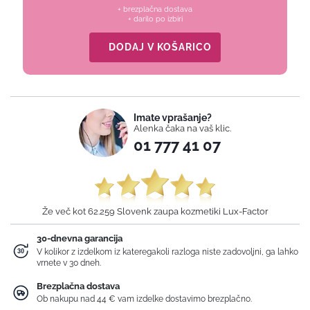
+ brezplačna dostava
+ darilo po izbiri
DODAJ V KOŠARICO
Imate vprašanje?
Alenka čaka na vaš klic.
01 777 41 07
Že več kot 62.259 Slovenk zaupa kozmetiki Lux-Factor
30-dnevna garancija
V kolikor z izdelkom iz kateregakoli razloga niste zadovoljni, ga lahko
vrnete v 30 dneh.
Brezplačna dostava
Ob nakupu nad 44 € vam izdelke dostavimo brezplačno.