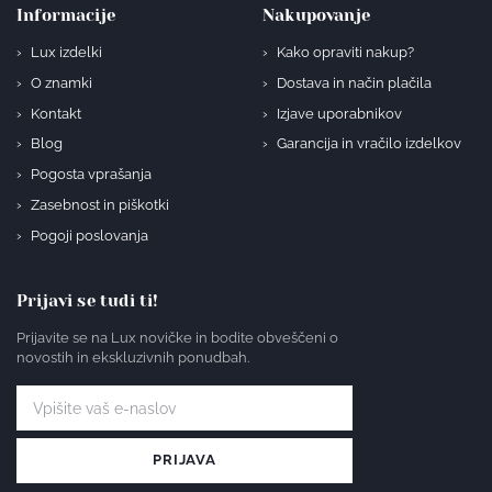
Informacije
Nakupovanje
Lux izdelki
Kako opraviti nakup?
O znamki
Dostava in način plačila
Kontakt
Izjave uporabnikov
Blog
Garancija in vračilo izdelkov
Pogosta vprašanja
Zasebnost in piškotki
Pogoji poslovanja
Prijavi se tudi ti!
Prijavite se na Lux novičke in bodite obveščeni o
novostih in ekskluzivnih ponudbah.
PRIJAVA