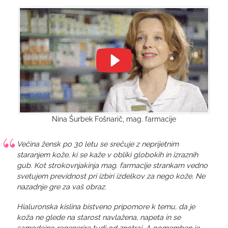
Nina Šurbek Fošnarič, mag. farmacije
Večina žensk po 30 letu se srečuje z neprijetnim
staranjem kože, ki se kaže v obliki globokih in izraznih
gub. Kot strokovnjakinja mag. farmacije strankam vedno
svetujem previdnost pri izbiri izdelkov za nego kože. Ne
nazadnje gre za vaš obraz.
Hialuronska kislina bistveno pripomore k temu, da je
koža ne glede na starost navlažena, napeta in se
samodejno regenerira tudi od znotraj. A pomemben je