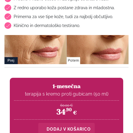
Z redno uporabo koža postane zdrava in mladostna.
Primerna za vse tipe kože, tudi za najbolj občutljivo.
Klinično in dermatološko testirano.
1-mesečna
terapija s kremo proti gubicam (50 ml)
60.00
€
34
,
90
€
DODAJ V KOŠARICO