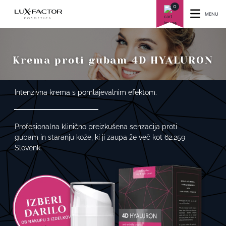
0
MENU
Krema proti gubam 4D HYALURON
Intenzivna krema s pomlajevalnim efektom.
Profesionalna klinično preizkušena senzacija proti
gubam in staranju kože, ki ji zaupa že več kot 62.259
Slovenk.