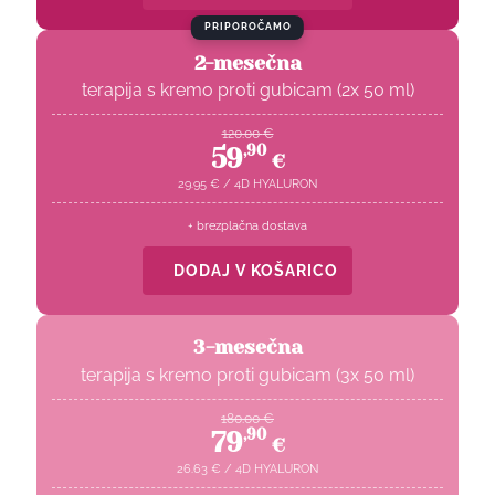
PRIPOROČAMO
2-mesečna
terapija s kremo proti gubicam (2x 50 ml)
120.00
€
59
,
90
€
29.95
€
/
4D HYALURON
+ brezplačna dostava
DODAJ V KOŠARICO
3-mesečna
terapija s kremo proti gubicam (3x 50 ml)
180.00
€
79
,
90
€
26.63
€
/
4D HYALURON