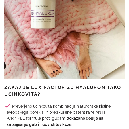
ZAKAJ JE LUX-FACTOR 4D HYALURON TAKO
UČINKOVITA?
Preverjeno učinkovita kombinacija hialuronske kisline
evropskega porekla in preizkušene patentirane ANTI -
WRINKLE formule proti gubam
dokazano deluje na
zmanjšanje gub
in
učvrstitev kože
.