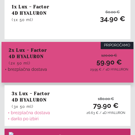
1x Lux - Factor
60.00
€
4D HYALURON
34.90
€
(1x 50 ml)
PRIPOROČAMO
2x Lux - Factor
120.00
€
4D HYALURON
59.90
€
(2x 50 ml)
+ brezplačna dostava
29.95
€
/
4D HYALURON
3x Lux - Factor
180.00
€
4D HYALURON
79.90
€
(3x 50 ml)
+ brezplačna dostava
26.63
€
/
4D HYALURON
+ darilo po izbiri